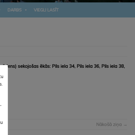
DARBS
VIEGLI LASĪT
dens) sekojošas ēkās: Pils iela 34, Pils iela 36, Pils iela 38,
tu
s.
”
su
Nākošā ziņa →