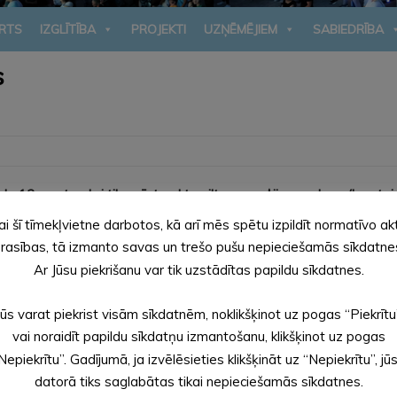
RTS
IZGLĪTĪBA
PROJEKTI
UZŅĒMĒJIEM
SABIEDRĪBA
s
da 13. septembri tiks pārtraukta siltumenerģijas padeve (karstais ū
ai šī tīmekļvietne darbotos, kā arī mēs spētu izpildīt normatīvo ak
rasības, tā izmanto savas un trešo pušu nepieciešamās sīkdatne
as. Prognozējamais remontdarbu ilgums 1-3 dienas.
Ar Jūsu piekrišanu var tik uzstādītas papildu sīkdatnes.
dātām neērtībām.
Jūs varat piekrist visām sīkdatnēm, noklikšķinot uz pogas “Piekrītu
vai noraidīt papildu sīkdatņu izmantošanu, klikšķinot uz pogas
Nepiekrītu”. Gadījumā, ja izvēlēsieties klikšķināt uz “Nepiekrītu”, jū
datorā tiks saglabātas tikai nepieciešamās sīkdatnes.