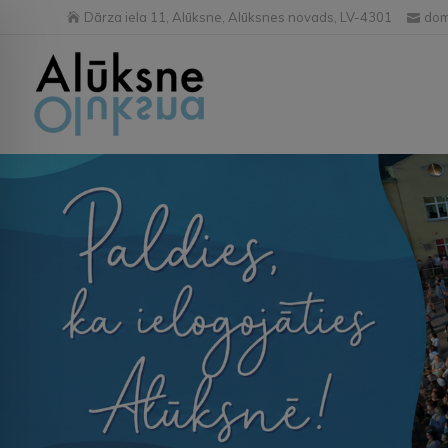
Dārza iela 11, Alūksne, Alūksnes novads, LV-4301
dom