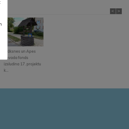
t
<
>
m
Alūksnes un Apes
novada fonds
izsludina 17. projektu
k...