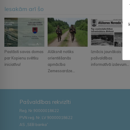
Iesakām arī šo
Pastāsti savas domas
Alūksnē notiks
Iznācis jaunākais
par Kopienu svētku
orientēšanās
pašvaldības
iniciatīvu!
apmācība
informatīvā izdevum...
Zemessardze...
Pašvaldības rekvizīti
Reģ. Nr.90000018622
PVN reģ. Nr. LV 90000018622
AS „SEB banka”