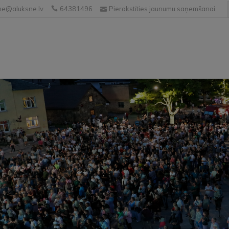
e@aluksne.lv
64381496
Pierakstīties jaunumu saņemšanai