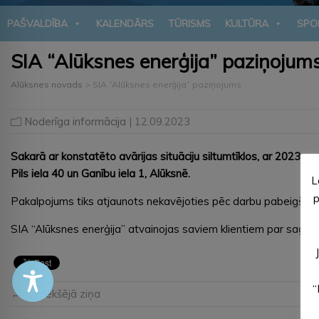
PAŠVALDĪBA
KALENDĀRS
TŪRISMS
KULTŪRA
SPO
SIA “Alūksnes enerģija” paziņojum
Alūksnes novads
>
SIA “Alūksnes enerģija” paziņojums
Noderīga informācija
| 12.09.2023
Sakarā ar konstatēto avārijas situāciju siltumtīklos, ar 2023. ga
Pils iela 40 un Ganību iela 1, Alūksnē.
L
p
Pakalpojums tiks atjaunots nekavējoties pēc darbu pabeigšan
SIA “Alūksnes enerģija” atvainojas saviem klientiem par sagā
“
← Iepriekšējā ziņa