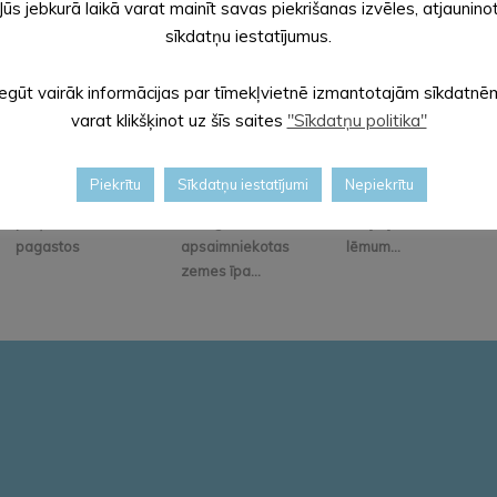
Jūs jebkurā laikā varat mainīt savas piekrišanas izvēles, atjaunino
sīkdatņu iestatījumus.
Iegūt vairāk informācijas par tīmekļvietnē izmantotajām sīkdatnē
varat klikšķinot uz šīs saites
"Sīkdatņu politika"
Piekrītu
Sīkdatņu iestatījumi
Nepiekrītu
Iedzīvotāju
Alūksnes novadā
Aicinām iepazīties ar
pieņemšanas
bioloģiski
30. jūlija domes sēdes
pagastos
apsaimniekotas
lēmum...
zemes īpa...