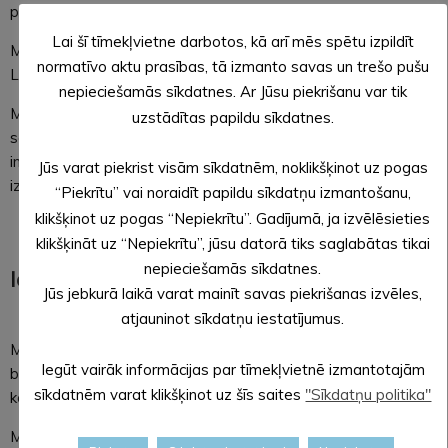
plānus.
Lai šī tīmekļvietne darbotos, kā arī mēs spētu izpildīt
Mācības norisinās no 5. septembra līdz 2. oktobrim visā
normatīvo aktu prasības, tā izmanto savas un trešo pušu
Latvijā. Mācībās kopā piedalīsies aptuveni 8500 dalībnieku.
nepieciešamās sīkdatnes. Ar Jūsu piekrišanu var tik
Mācības “Namejs 2023” demonstrē sadarbību un
uzstādītas papildu sīkdatnes.
savietojamību ar sabiedroto bruņoto spēku vienībām,
integrējot sabiedroto vienības un štābus kopēju uzdevumu
Jūs varat piekrist visām sīkdatnēm, noklikšķinot uz pogas
izpildē.
“Piekrītu” vai noraidīt papildu sīkdatņu izmantošanu,
klikšķinot uz pogas “Nepiekrītu”. Gadījumā, ja izvēlēsieties
klikšķināt uz “Nepiekrītu”, jūsu datorā tiks saglabātas tikai
nepieciešamās sīkdatnes.
Iedzīvotāju ievērībai!
Jūs jebkurā laikā varat mainīt savas piekrišanas izvēles,
atjauninot sīkdatņu iestatījumus.
Mācību laikā visā Latvijā notiks militārās tehnikas, tai skaitā
Iegūt vairāk informācijas par tīmekļvietnē izmantotajām
bruņutransportieru un kolonnu pārvietošanās pa
sīkdatnēm varat klikšķinot uz šīs saites
"Sīkdatņu politika"
koplietošanas ceļiem un apdzīvotām vietām.
Militāro mācību laikā notiks Nacionālo bruņoto spēku un