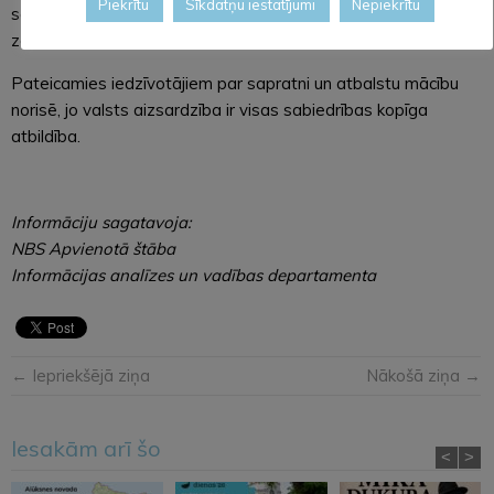
Piekrītu
Sīkdatņu iestatījumi
Nepiekrītu
sabiedroto gaisa kuģu lidojumi Latvijas gaisa telpā, tostarp
zemā augstumā.
Pateicamies iedzīvotājiem par sapratni un atbalstu mācību
norisē, jo valsts aizsardzība ir visas sabiedrības kopīga
atbildība.
Informāciju sagatavoja:
NBS Apvienotā štāba
Informācijas analīzes un vadības departamenta
← Iepriekšējā ziņa
Nākošā ziņa →
Iesakām arī šo
<
>