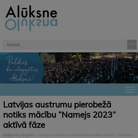
Latvijas austrumu pierobežā
notiks mācību “Namejs 2023”
aktīvā fāze
Alūksnes novads
>
Latvijas austrumu pierobežā notiks mācību “Namejs