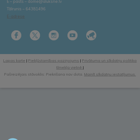
E – pasts – dome@aluksne.lv
Tālrunis – 64381496
E-adrese
Lapas karte
|
Piekļūstamības paziņojums
|
Privātuma un sīkdatņu politika
tīmekļa vietnē
|
Pašreizējais stāvoklis: Piekrišana nav dota.
Mainīt sīkdatņu iestatījumus.