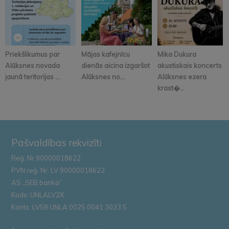
Priekšlikumus par
Mājas kafejnīcu
Mika Dukura
Alūksnes novada
dienās aicina izgaršot
akustiskais koncerts
jaunā teritorijas ...
Alūksnes no...
Alūksnes ezera
krast�...
Pašvaldības rekvizīti
Reģ. Nr.90000018622
PVN reģ. Nr. LV 90000018622
AS „SEB banka”
Kods: UNLALV2X
Konts: LV58 UNLA 0025 0041 3033 5