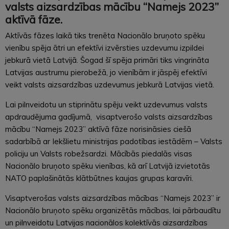
valsts aizsardzības mācību “Namejs 2023”
aktīvā fāze.
Aktīvās fāzes laikā tiks trenēta Nacionālo bruņoto spēku
vienību spēja ātri un efektīvi izvērsties uzdevumu izpildei
jebkurā vietā Latvijā. Šogad šī spēja primāri tiks vingrināta
Latvijas austrumu pierobežā, jo vienībām ir jāspēj efektīvi
veikt valsts aizsardzības uzdevumus jebkurā Latvijas vietā.
Lai pilnveidotu un stiprinātu spēju veikt uzdevumus valsts
apdraudējuma gadījumā, visaptverošo valsts aizsardzības
mācību “Namejs 2023” aktīvā fāze norisināsies ciešā
sadarbībā ar Iekšlietu ministrijas padotības iestādēm – Valsts
policiju un Valsts robežsardzi. Mācībās piedalās visas
Nacionālo bruņoto spēku vienības, kā arī Latvijā izvietotās
NATO paplašinātās klātbūtnes kaujas grupas karavīri.
Visaptverošas valsts aizsardzības mācības “Namejs 2023” ir
Nacionālo bruņoto spēku organizētās mācības, lai pārbaudītu
un pilnveidotu Latvijas nacionālos kolektīvās aizsardzības