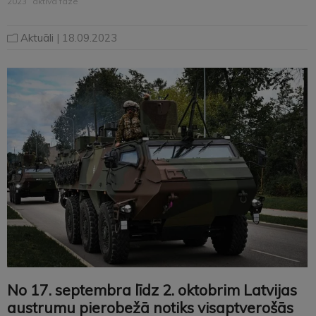
2023” aktīvā fāze
Aktuāli
| 18.09.2023
No 17. septembra līdz 2. oktobrim Latvijas
austrumu pierobežā notiks visaptverošās