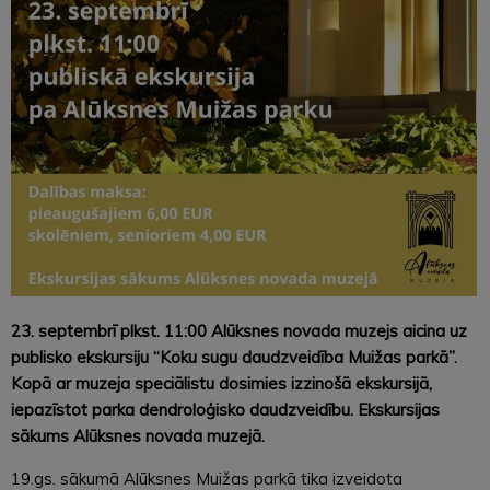
23. septembrī plkst. 11:00 Alūksnes novada muzejs aicina uz
publisko ekskursiju “Koku sugu daudzveidība Muižas parkā”.
Kopā ar muzeja speciālistu dosimies izzinošā ekskursijā,
iepazīstot parka dendroloģisko daudzveidību. Ekskursijas
sākums Alūksnes novada muzejā.
19.gs. sākumā Alūksnes Muižas parkā tika izveidota