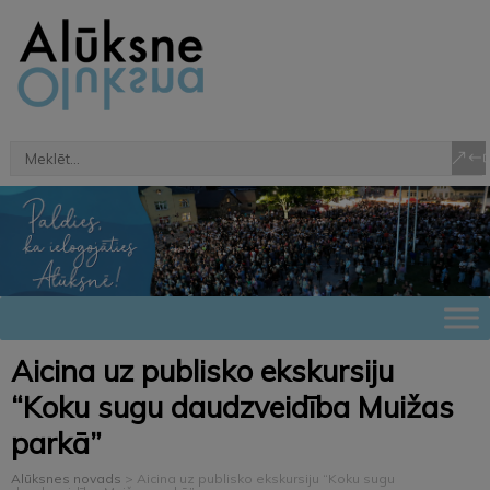
Aicina uz publisko ekskursiju
“Koku sugu daudzveidība Muižas
parkā”
Alūksnes novads
>
Aicina uz publisko ekskursiju “Koku sugu