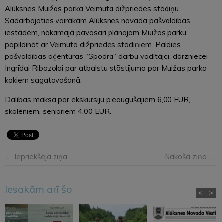
Alūksnes Muižas parka Veimuta dižpriedes stādiņu.
Sadarbojoties vairākām Alūksnes novada pašvaldības
iestādēm, nākamajā pavasarī plānojam Muižas parku
papildināt ar Veimuta dižpriedes stādiņiem. Paldies
pašvaldības aģentūras “Spodra” darbu vadītājai, dārzniecei
Ingrīdai Ribozolai par atbalstu stāstījuma par Muižas parka
kokiem sagatavošanā.
Dalības maksa par ekskursiju pieaugušajiem 6,00 EUR,
skolēniem, senioriem 4,00 EUR.
← Iepriekšējā ziņa
Nākošā ziņa →
Iesakām arī šo
<
>