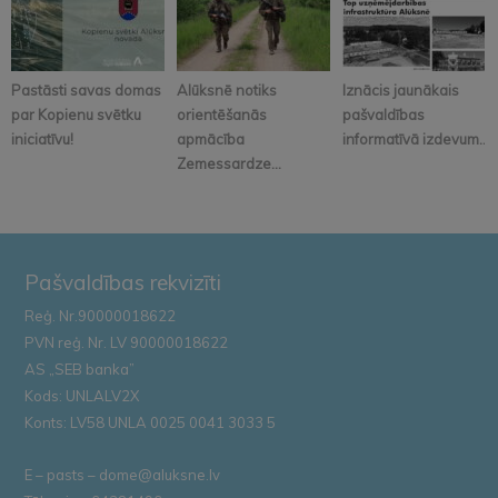
Pastāsti savas domas
Alūksnē notiks
Iznācis jaunākais
par Kopienu svētku
orientēšanās
pašvaldības
iniciatīvu!
apmācība
informatīvā izdevum...
Zemessardze...
Pašvaldības rekvizīti
Reģ. Nr.90000018622
PVN reģ. Nr. LV 90000018622
AS „SEB banka”
Kods: UNLALV2X
Konts: LV58 UNLA 0025 0041 3033 5
E – pasts – dome@aluksne.lv