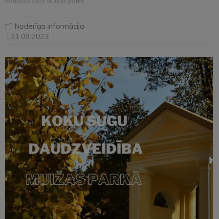
daudzveidība Muižas parkā”
Noderīga informācija
| 21.09.2023