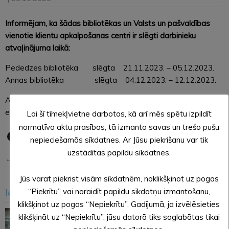
Informējam, ka šādas bibliotēkas un Valsts un pašvaldības
vienotie klientu apkalpošanas centri ir slēgti darbinieku
atvaļinājuma laikā:
Pededzes bibliotēka slēgta 21.11.2023. – 05.12.2023.
Annas bibliotēka slēgta 04.12.2023. – 12.12.2023.
Aicinām iedzīvotājus izmantot Alūksnē vai kaimiņu pagastos
esošos klientu apkalpošanas centrus.
Lai šī tīmekļvietne darbotos, kā arī mēs spētu izpildīt
normatīvo aktu prasības, tā izmanto savas un trešo pušu
nepieciešamās sīkdatnes. Ar Jūsu piekrišanu var tik
uzstādītas papildu sīkdatnes.
← Iepriekšējā ziņa
Nākošā ziņa →
Jūs varat piekrist visām sīkdatnēm, noklikšķinot uz pogas
Iesakām arī šo
“Piekrītu” vai noraidīt papildu sīkdatņu izmantošanu,
<
>
klikšķinot uz pogas “Nepiekrītu”. Gadījumā, ja izvēlēsieties
klikšķināt uz “Nepiekrītu”, jūsu datorā tiks saglabātas tikai