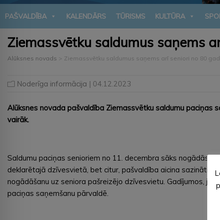
PAŠVALDĪBA
KALENDĀRS
TŪRISMS
KULTŪRA
SPO
Ziemassvētku saldumus saņems arī
Alūksnes novads
>
Ziemassvētku saldumus saņems arī seniori no 80 ga
Noderīga informācija
| 04.12.2023
Alūksnes novada pašvaldība Ziemassvētku saldumu paciņas sarū
vairāk.
Saldumu paciņas senioriem no 11. decembra sāks nogādās Alūksn
deklarētajā dzīvesvietā, bet citur, pašvaldība aicina sazinātie
L
nogādāšanu uz seniora pašreizējo dzīvesvietu. Gadījumos, ja so
p
paciņas saņemšanu pārvaldē.