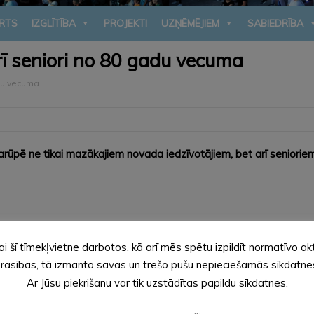
RTS
IZGLĪTĪBA
PROJEKTI
UZŅĒMĒJIEM
SABIEDRĪBA
 seniori no 80 gadu vecuma
du vecuma
pē ne tikai mazākajiem novada iedzīvotājiem, bet arī senioriem,
es novada Sociālo lietu pārvaldes darbinieki uz katra seniora d
s ar Sociālo lietu pārvaldes Sociālo pakalpojumu nodaļas vadītāju
ai šī tīmekļvietne darbotos, kā arī mēs spētu izpildīt normatīvo ak
ciālajiem darbiniekiem kādu no senioriem neizdosies satikt deklar
rasības, tā izmanto savas un trešo pušu nepieciešamās sīkdatne
Ar Jūsu piekrišanu var tik uzstādītas papildu sīkdatnes.