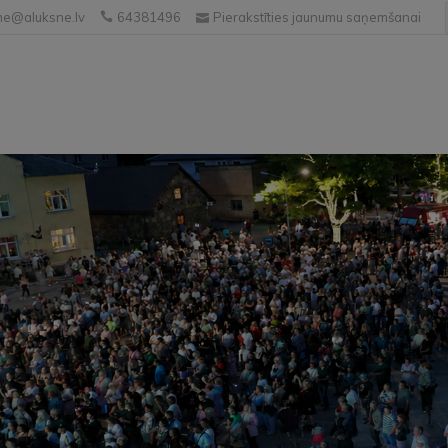
e@aluksne.lv
64381496
Pierakstīties jaunumu saņemšanai