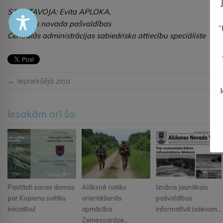
SAGATAVOJA: Evita APLOKA,
Alūksnes novada pašvaldības
“
Centrālās administrācijas sabiedrisko attiecību speciāliste
← Iepriekšējā ziņa
Iesakām arī šo
Pastāsti savas domas
Alūksnē notiks
Iznācis jaunākais
par Kopienu svētku
orientēšanās
pašvaldības
iniciatīvu!
apmācība
informatīvā izdevum...
Zemessardze...