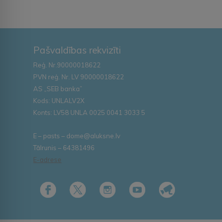
Pašvaldības rekvizīti
Reģ. Nr.90000018622
PVN reģ. Nr. LV 90000018622
AS „SEB banka”
Kods: UNLALV2X
Konts: LV58 UNLA 0025 0041 3033 5
E – pasts – dome@aluksne.lv
Tālrunis – 64381496
E-adrese