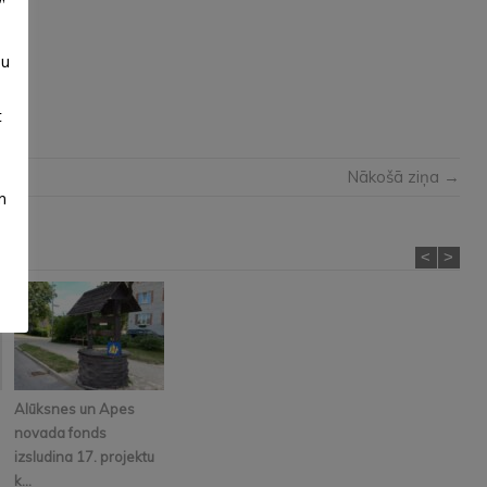
”
su
t
Nākošā ziņa →
m
<
>
Alūksnes un Apes
novada fonds
izsludina 17. projektu
k...