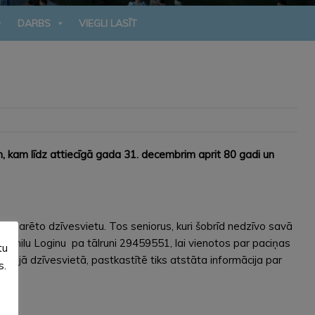
DARBS
VIEGLI LASĪT
 kam līdz attiecīgā gada 31. decembrim aprit 80 gadi un
eklarēto dzīvesvietu. Tos seniorus, kuri šobrīd nedzīvo savā
 Ludmilu Loginu pa tālruni 29459551, lai vienotos par paciņas
tu
ētajā dzīvesvietā, pastkastītē tiks atstāta informācija par
s.