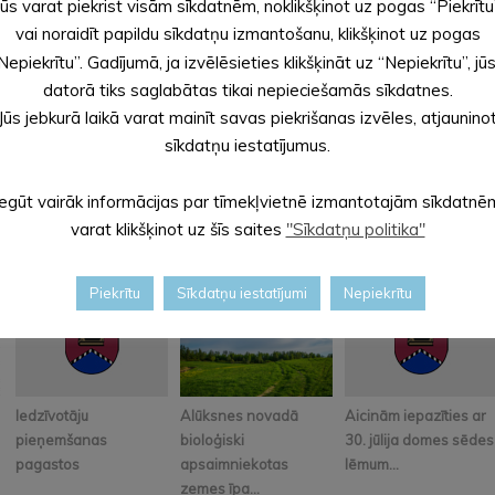
Jūs varat piekrist visām sīkdatnēm, noklikšķinot uz pogas “Piekrītu
vai noraidīt papildu sīkdatņu izmantošanu, klikšķinot uz pogas
Nepiekrītu”. Gadījumā, ja izvēlēsieties klikšķināt uz “Nepiekrītu”, jū
datorā tiks saglabātas tikai nepieciešamās sīkdatnes.
Jūs jebkurā laikā varat mainīt savas piekrišanas izvēles, atjaunino
sīkdatņu iestatījumus.
Iegūt vairāk informācijas par tīmekļvietnē izmantotajām sīkdatnē
varat klikšķinot uz šīs saites
"Sīkdatņu politika"
Piekrītu
Sīkdatņu iestatījumi
Nepiekrītu
Iedzīvotāju
Alūksnes novadā
Aicinām iepazīties ar
pieņemšanas
bioloģiski
30. jūlija domes sēdes
pagastos
apsaimniekotas
lēmum...
zemes īpa...