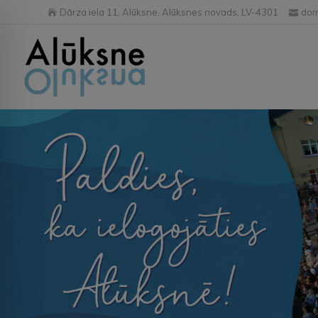
Dārza iela 11, Alūksne, Alūksnes novads, LV-4301
dom