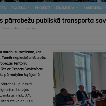
RTS
IZGLĪTĪBA
PROJEKTI
UZŅĒMĒJIEM
SABIEDRĪBA
as pārrobežu publiskā transporta sa
skā transporta savienojums”
žu autobusu satiksme, kas
le. Tomēr nepieciešamība pēc
obežas teritoriju
Līdz ar Eiropas Savienības
laiks pārmaiņām šajā jomā.
s pārrobežu publiskā
Igaunijas-Latvijas
maksas ir līdz 375
a atbalsts veido 80%.