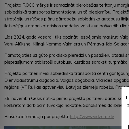
Projekta ROCC mērķis ir samazināt pierobežas teritoriju marģina
sabiedriskā transporta izmantošanu un tā pieejamību. Projektā
stratēģiju un rīcības plānu pārrobežu sabiedrisko autobusu līniju
ilgtspējīgus organizatoriskos modeļus valsts un pašvaldību līme
Līdz 2024. gada vasarai tiks apzināti iespējamie maršruti Valg
Veru-Alūksne, Kilingi-Nemme-Valmiera un Pērnava-Ikla-Salacgr
Pamatojoties uz gūto praktisko pieredzi un pasažieru atsauksm
pieprasījumam atbilstoši autobusu kustības saraksti turpmākai
Projekta partneri ir visi sabiedriskā transporta centri gar Igaun
Dienvidaustrumu apgabala, Valgas apgabala, Vīlandes apgabala
reģions (VPR), kas aptver visu Latvijas ziemeļu robežu. Projekta 
L
29. novembrī Cēsīs notika pirmā projekta partneru darba sanāk
p
konkrētām darbībām tuvākajā nākotnē. Sanāksmes dalībnieki bija 
Plašāka informācija par projektu:
http://www.vidzeme.lv
.