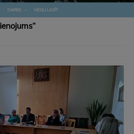
DARBS
VIEGLI LASĪT
vienojums”