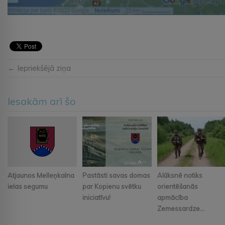
← Iepriekšējā ziņa
Iesakām arī šo
Atjaunos Melleņkalna
Pastāsti savas domas
Alūksnē notiks
ielas segumu
par Kopienu svētku
orientēšanās
iniciatīvu!
apmācība
Zemessardze...