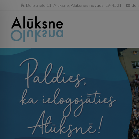
Dārza iela 11, Alūksne, Alūksnes novads, LV-4301
dom