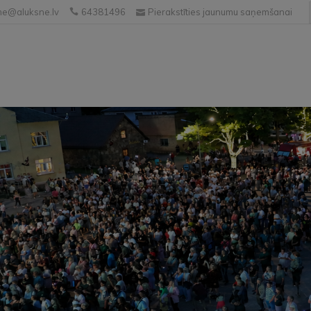
e@aluksne.lv
64381496
Pierakstīties jaunumu saņemšanai