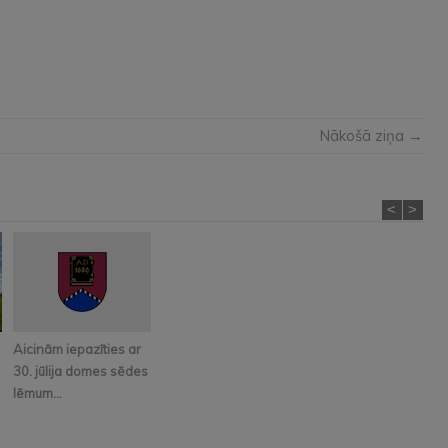
Nākošā ziņa →
<
>
Aicinām iepazīties ar
30. jūlija domes sēdes
lēmum...