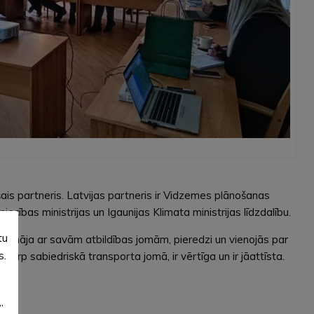
s partneris. Latvijas partneris ir Vidzemes plānošanas
ecības ministrijas un Igaunijas Klimata ministrijas līdzdalību.
tu
stināja ar savām atbildības jomām, pieredzi un vienojās par
s.
arp sabiedriskā transporta jomā, ir vērtīga un ir jāattīsta.
”