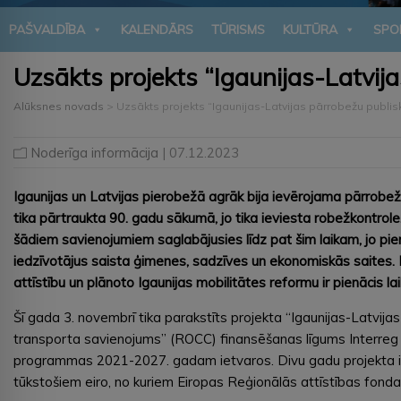
PAŠVALDĪBA
KALENDĀRS
TŪRISMS
KULTŪRA
SPO
Uzsākts projekts “Igaunijas-Latvij
Alūksnes novads
>
Uzsākts projekts “Igaunijas-Latvijas pārrobežu publi
Noderīga informācija
| 07.12.2023
Igaunijas un Latvijas pierobežā agrāk bija ievērojama pārrobe
tika pārtraukta 90. gadu sākumā, jo tika ieviesta robežkontro
šādiem savienojumiem saglabājusies līdz pat šim laikam, jo pier
iedzīvotājus saista ģimenes, sadzīves un ekonomiskās saites. 
attīstību un plānoto Igaunijas mobilitātes reformu ir pienācis 
Šī gada 3. novembrī tika parakstīts projekta “Igaunijas-Latvija
transporta savienojums” (ROCC) finansēšanas līgums Interreg 
programmas 2021-2027. gadam ietvaros. Divu gadu projekta iz
tūkstošiem eiro, no kuriem Eiropas Reģionālās attīstības fond