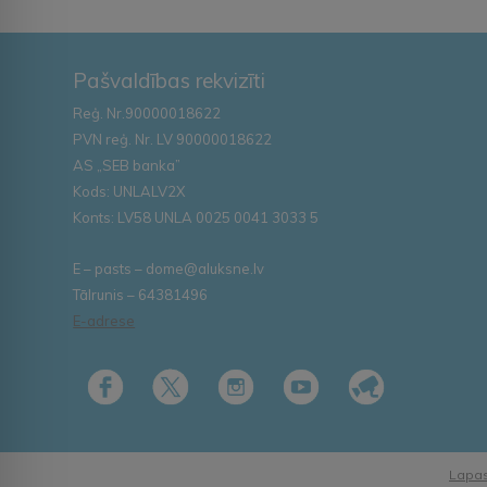
Pašvaldības rekvizīti
Reģ. Nr.90000018622
PVN reģ. Nr. LV 90000018622
AS „SEB banka”
Kods: UNLALV2X
Konts: LV58 UNLA 0025 0041 3033 5
E – pasts – dome@aluksne.lv
Tālrunis – 64381496
E-adrese
Lapas