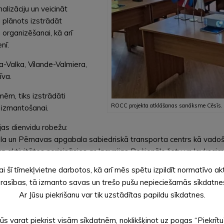
lizāciju un veicināt
 plānots izstrādāt
 organizēšanai, kā arī
nī.
a-Valka, Vīlande-Valmiera,
īva.
ēm, tiks izstrādāti
ROCC projekta atklāšanas sanāksme Cēsīs.
 izmantošanai.
ijas dienvidu robežu:
 un Pērnavas apgabala sabiedriskā transporta centrs kā vadošai
aktivitātes norisināsies ar Igaunijas Reģionālo lietu un lauksaimni
ai šī tīmekļvietne darbotos, kā arī mēs spētu izpildīt normatīvo ak
sme, ko organizēja Vidzemes plānošanas reģions. Partneri iepazī
rasības, tā izmanto savas un trešo pušu nepieciešamās sīkdatne
vienisprātis, ka attiecības un sadarbība starp kaimiņvalstīm, tost
Ar Jūsu piekrišanu var tik uzstādītas papildu sīkdatnes.
Jūs varat piekrist visām sīkdatnēm, noklikšķinot uz pogas “Piekrītu