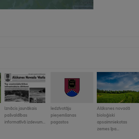
Iznācis jaunākais
Iedzīvotāju
Alūksnes novadā
pašvaldības
pieņemšanas
bioloģiski
informatīvā izdevum...
pagastos
apsaimniekotas
zemes īpa...