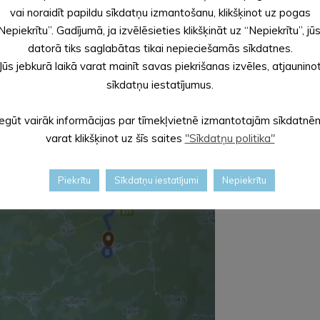
vai noraidīt papildu sīkdatņu izmantošanu, klikšķinot uz pogas
Nepiekrītu”. Gadījumā, ja izvēlēsieties klikšķināt uz “Nepiekrītu”, jū
datorā tiks saglabātas tikai nepieciešamās sīkdatnes.
Jūs jebkurā laikā varat mainīt savas piekrišanas izvēles, atjaunino
sīkdatņu iestatījumus.
Iegūt vairāk informācijas par tīmekļvietnē izmantotajām sīkdatnē
varat klikšķinot uz šīs saites
"Sīkdatņu politika"
Piekrītu
Sīkdatņu iestatījumi
Nepiekrītu