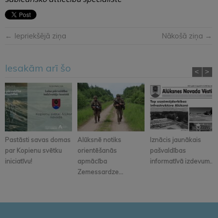
← Iepriekšējā ziņa
Nākošā ziņa →
Iesakām arī šo
<
>
Pastāsti savas domas
Alūksnē notiks
Iznācis jaunākais
par Kopienu svētku
orientēšanās
pašvaldības
iniciatīvu!
apmācība
informatīvā izdevum...
Zemessardze...