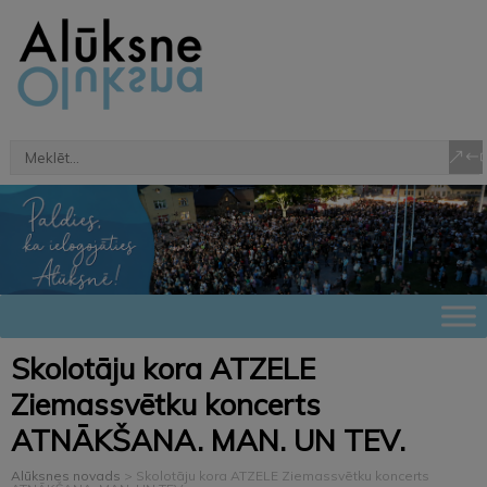
Skolotāju kora ATZELE
Ziemassvētku koncerts
ATNĀKŠANA. MAN. UN TEV.
Alūksnes novads
>
Skolotāju kora ATZELE Ziemassvētku koncerts