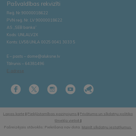
Pašvaldības rekvizīti
Reģ. Nr.90000018622
PVN reģ. Nr. LV 90000018622
AS „SEB banka”
Kods: UNLALV2X
Konts: LV58 UNLA 0025 0041 3033 5
E – pasts – dome@aluksne.lv
Tālrunis – 64381496
E-adrese
Lapas karte
|
Piekļūstamības paziņojums
|
Privātuma un sīkdatņu politika
tīmekļa vietnē
|
Pašreizējais stāvoklis: Piekrišana nav dota.
Mainīt sīkdatņu iestatījumus.