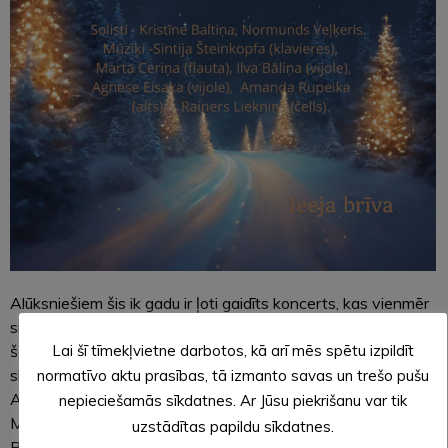
Alūksniešiem šis ik gadu ir ļoti gaidīts koncerts, kas vienmēr
sniedz īpašo Ziemassvētku noskaņu un tas neizpaliks arī
šogad – 23. decembrī plkst.17.00 Alūksnes Kultūras centrā
Lai šī tīmekļvietne darbotos, kā arī mēs spētu izpildīt
skolotāju kora ATZELE Ziemassvētku koncerts
normatīvo aktu prasības, tā izmanto savas un trešo pušu
ATNĀKŠANA. MAN. UN TEV.
nepieciešamās sīkdatnes. Ar Jūsu piekrišanu var tik
Mākslinieciskais vadītājs un galvenais diriģents Jānis
uzstādītas papildu sīkdatnes.
Baltiņš, diriģente Ina Perevertailo.