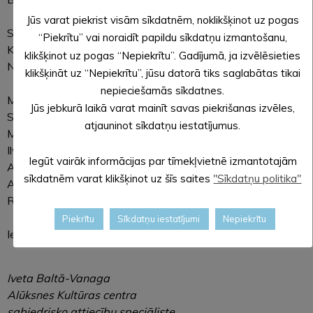
Jūs varat piekrist visām sīkdatnēm, noklikšķinot uz pogas
Solisti:
“Piekrītu” vai noraidīt papildu sīkdatņu izmantošanu,
Kristīne Baltiņa,
klikšķinot uz pogas “Nepiekrītu”. Gadījumā, ja izvēlēsieties
Normunds Veļķeris.
klikšķināt uz “Nepiekrītu”, jūsu datorā tiks saglabātas tikai
nepieciešamās sīkdatnes.
Mūziķi:
Jūs jebkurā laikā varat mainīt savas piekrišanas izvēles,
Sintija Šteinkopfa (klavieres),
atjauninot sīkdatņu iestatījumus.
Marta Ceriņa (flauta),
Ilva Bāliņa (vijole),
Iegūt vairāk informācijas par tīmekļvietnē izmantotajām
Agnese Eisaka (vijole),
sīkdatnēm varat klikšķinot uz šīs saites
"Sīkdatņu politika"
Amanda Rupeika (alts),
Rainers Liekniņš (čells).
Piekrītu
Sīkdatņu iestatījumi
Nepiekrītu
Ieeja koncertā brīva.
Iveta Baltā-Vanaga
Alūksnes Kultūras centra
sabiedrisko attiecību speciāliste