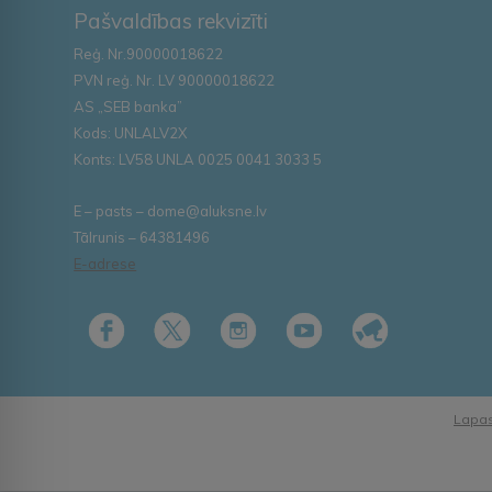
Pašvaldības rekvizīti
Reģ. Nr.90000018622
PVN reģ. Nr. LV 90000018622
AS „SEB banka”
Kods: UNLALV2X
Konts: LV58 UNLA 0025 0041 3033 5
E – pasts – dome@aluksne.lv
Tālrunis – 64381496
E-adrese
Lapas