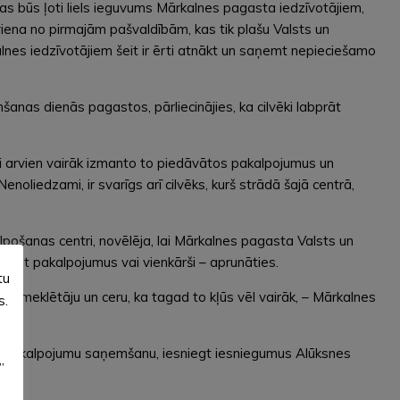
as būs ļoti liels ieguvums Mārkalnes pagasta iedzīvotājiem,
viena no pirmajām pašvaldībām, kas tik plašu Valsts un
kalnes iedzīvotājiem šeit ir ērti atnākt un saņemt nepieciešamo
šanas dienās pagastos, pārliecinājies, ka cilvēki labprāt
ji arvien vairāk izmanto to piedāvātos pakalpojumus un
noliedzami, ir svarīgs arī cilvēks, kurš strādā šajā centrā,
alpošanas centri, novēlēja, lai Mārkalnes pagasta Valsts un
aņemt pakalpojumus vai vienkārši – aprunāties.
tu
 apmeklētāju un ceru, ka tagad to kļūs vēl vairāk, – Mārkalnes
s.
āžu pakalpojumu saņemšanu, iesniegt iesniegumus Alūksnes
”