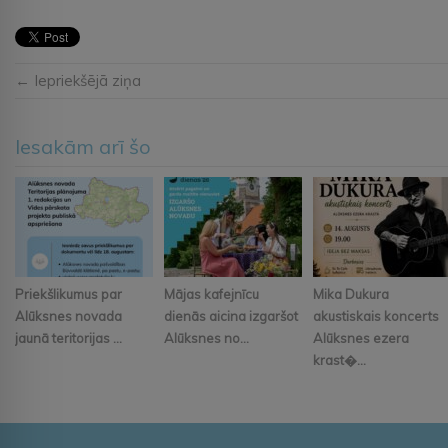
← Iepriekšējā ziņa
Iesakām arī šo
Priekšlikumus par
Mājas kafejnīcu
Mika Dukura
Alūksnes novada
dienās aicina izgaršot
akustiskais koncerts
jaunā teritorijas ...
Alūksnes no...
Alūksnes ezera
krast�...