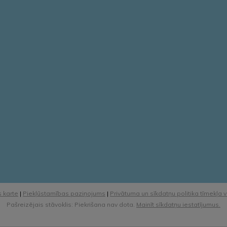
 karte
|
Piekļūstamības paziņojums
|
Privātuma un sīkdatņu politika tīmekļa 
Pašreizējais stāvoklis: Piekrišana nav dota.
Mainīt sīkdatņu iestatījumus.