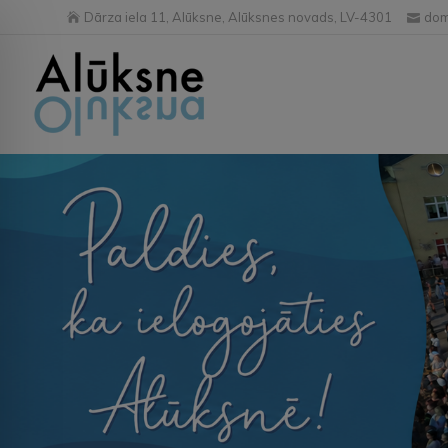
Dārza iela 11, Alūksne, Alūksnes novads, LV-4301
dom