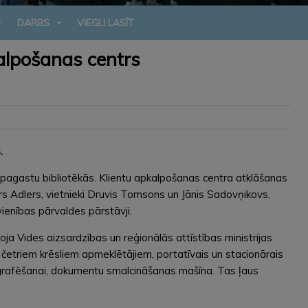
DARBS
VIEGLI LASĪT
alpošanas centrs
.
 pagastu bibliotēkās. Klientu apkalpošanas centra atklāšanas
s Adlers, vietnieki Druvis Tomsons un Jānis Sadovņikovs,
ienības pārvaldes pārstāvji.
ja Vides aizsardzības un reģionālās attīstības ministrijas
r četriem krēsliem apmeklētājiem, portatīvais un stacionārais
otografēšanai, dokumentu smalcināšanas mašīna. Tas ļaus