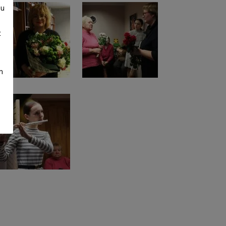
su
t
m