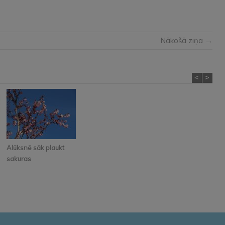
Nākošā ziņa →
<
>
Alūksnē sāk plaukt
sakuras