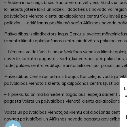
– Šodien ir nozīmīgs brīdis, kad atveram vēl vienu Valsts un p
lai nebūtu jātērē laiks un līdzekļi, dodoties uz novada vai re
pašvaldības vienoto klientu apkalpošanas centru tīklu ievieš pag
palīdzību, – atklāšanas pasākumā sacīja Alūksnes novada pašv
Pašvaldības izpilddirektors Ingus Berkulis, sveicot mārkalniešus
izmanto klientu apkalpošanas centru piedāvātos pakalpojumus
– Lēmums veidot Valsts un pašvaldības vienotos klientu apkalpo
novērtē, ka katrā pagastā ir vieta, kur vērsties pēc palīdzības,
tādēļ paldies centra vadītājai Sanitai Silirovai par prasmi un vēl
Pašvaldības Centrālās administrācijas Kancelejas vadītāja Viktor
pašvaldības vienotais klientu apkalpošanas centrs kļūst par īst
L
– Ir prieks, ka arī mārkalniešiem tagad būs iespēja saņemt vals
p
pagasta Valsts un pašvaldības vienotā klientu apkalpošanas cen
Valsts un pašvaldības vienotajos klientu apkalpošanas centros
novada pašvaldībai un Alūksnes novada pagastu apvienības pā