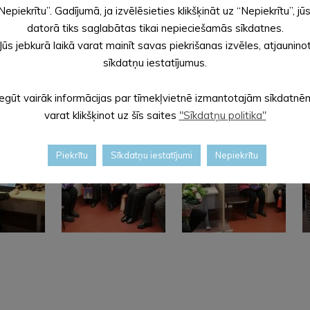
Nepiekrītu”. Gadījumā, ja izvēlēsieties klikšķināt uz “Nepiekrītu”, jū
datorā tiks saglabātas tikai nepieciešamās sīkdatnes.
Jūs jebkurā laikā varat mainīt savas piekrišanas izvēles, atjaunino
sīkdatņu iestatījumus.
Iegūt vairāk informācijas par tīmekļvietnē izmantotajām sīkdatnē
varat klikšķinot uz šīs saites
"Sīkdatņu politika"
Piekrītu
Sīkdatņu iestatījumi
Nepiekrītu