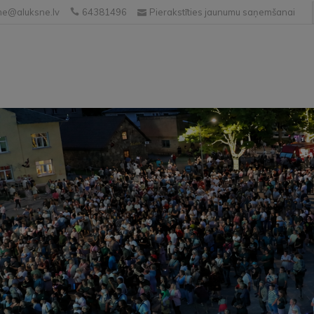
e@aluksne.lv
64381496
Pierakstīties jaunumu saņemšanai