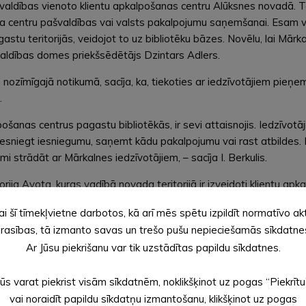
ašvaldības vienoto klientu apkalpošanas centru Alūksnes novadā. T
ģiona centru pašvaldības vai valsts pakalpojumu saņemšanai. Esam 
astu teritorijās, veidojot to uz bibliotēku bāzes. Novēlu, lai Mār
aldības domes priekšsēdētājs Dzintars Adlers.
 nozīmīgajā notikumā, sacīja, ka, tiekoties ar iedzīvotājiem pieņem
.
šanas centrus pagastu bibliotēkās, ir sevi attaisnojis. Iedzīvotā
 iesniegt iesniegumu, saņemt kādu pakalpojumu vai rast atbildes. Ne
mi strādāt ar Mārkalnes iedzīvotājiem, – sacīja I. Berkulis.
ija Avota, kuras vadībā novada teritorijā ir izveidoti klientu apk
u pagasta sabiedrības centru, kur ikviens var iegūt informāciju, s
ai šī tīmekļvietne darbotos, kā arī mēs spētu izpildīt normatīvo ak
ts iestāžu pakalpojumus uz vietas. Priecājos par katru bibliotēkas
rasības, tā izmanto savas un trešo pušu nepieciešamās sīkdatne
tra atklāšanā sacīja tā vadītāja S. Silirova.
Ar Jūsu piekrišanu var tik uzstādītas papildu sīkdatnes.
 iedzīvotājiem ir iespēja uzzināt par pašvaldības un valsts iest
Jūs varat piekrist visām sīkdatnēm, noklikšķinot uz pogas “Piekrītu
rvaldei.
vai noraidīt papildu sīkdatņu izmantošanu, klikšķinot uz pogas