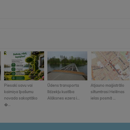
Piesaki savu vai
Ūdens transporta
Atjauno maģistrālo
kaimiņa īpašumu
līdzekļu kustība
siltumtrasi Helēnas
novada sakoptāko
Alūksnes ezera i...
ielas posmā ...
�...