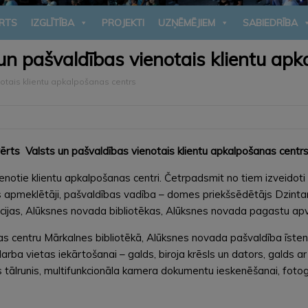
RTS
IZGLĪTĪBA
PROJEKTI
UZŅĒMĒJIEM
SABIEDRĪBA
un pašvaldības vienotais klientu apk
otais klientu apkalpošanas centrs
rts Valsts un pašvaldības vienotais klientu apkalpošanas centrs
notie klientu apkalpošanas centri. Četrpadsmit no tiem izveidoti
s apmeklētāji, pašvaldības vadība – domes priekšsēdētājs Dzintar
rācijas, Alūksnes novada bibliotēkas, Alūksnes novada pagastu apv
as centru Mārkalnes bibliotēkā, Alūksnes novada pašvaldība īsteno
darba vietas iekārtošanai – galds, biroja krēsls un dators, galds a
ilais tālrunis, multifunkcionāla kamera dokumentu ieskenēšanai, f