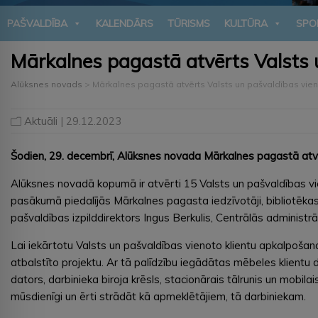
PAŠVALDĪBA
KALENDĀRS
TŪRISMS
KULTŪRA
SPO
Mārkalnes pagastā atvērts Valsts 
Alūksnes novads
>
Mārkalnes pagastā atvērts Valsts un pašvaldības vien
Aktuāli
| 29.12.2023
Šodien, 29. decembrī, Alūksnes novada Mārkalnes pagastā atvē
Alūksnes novadā kopumā ir atvērti 15 Valsts un pašvaldības vie
pasākumā piedalījās Mārkalnes pagasta iedzīvotāji, bibliotēka
pašvaldības izpilddirektors Ingus Berkulis, Centrālās administ
Lai iekārtotu Valsts un pašvaldības vienoto klientu apkalpošan
atbalstīto projektu. Ar tā palīdzību iegādātas mēbeles klientu 
dators, darbinieka biroja krēsls, stacionārais tālrunis un mob
mūsdienīgi un ērti strādāt kā apmeklētājiem, tā darbiniekam.