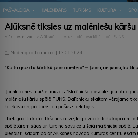
PAŠVALDĪBA
KALENDĀRS
TŪRISMS
KULTŪRA
SPO
Alūksnē tiksies uz malēniešu kāršu
Alūksnes novads
>
Alūksnē tiksies uz malēniešu kāršu spēli PUNS
Noderīga informācija
| 13.01.2024
“Ko tu grozi to kārti kā jaunu meiteni? – Jauna, ne jauna, ka tik 
Jaunlaicenes muižas muzejs “Malēnieša pasaule” jau otro gadu 
malēniešu kāršu spēlē PUNS. Dalībnieku skaitam vērojama tika
kolektīvu un, protams, arī pašus spēlētājus.
Tiek gaidīta katra tikšanās reize, lai pavadītu laiku kopā un ļa
spēlētājiem sācis un turpina savu ceļu šajā malēniešu spēlē. Lai
piesaisti, sadarbībā ar Alūksnes novada Kultūras centru esam