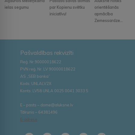
Atjaunos Melleņkalna
Pastāsti savas domas
Alūksnē notiks
ielas segumu
par Kopienu svētku
orientēšanās
iniciatīvu!
apmācība
Zemessardze...
Pašvaldības rekvizīti
Reģ. Nr.90000018622
PVN reģ. Nr. LV 90000018622
AS „SEB banka”
Kods: UNLALV2X
Konts: LV58 UNLA 0025 0041 3033 5
E – pasts – dome@aluksne.lv
Tālrunis – 64381496
E-adrese