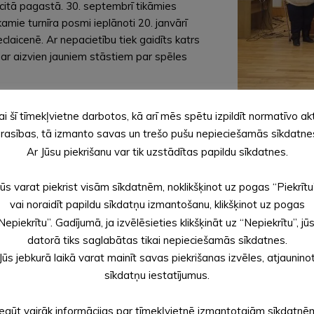
 citā pagastā. 30. septembrī tikāmies
amie turnīra posmi ieplānoti 20. janvārī
claicenē. Ar nepacietību tiek gaidīts katrs
 ar aizvien jauniem stāstiem par spēles
rogrammu. Tā pagājušajā sezonā, kad spēles
ai šī tīmekļvietne darbotos, kā arī mēs spētu izpildīt normatīvo ak
ar to, kādi ir malēnieši. Šajā sezonā uzsvars
rasības, tā izmanto savas un trešo pušu nepieciešamās sīkdatne
 iesaisti. Šajos pasākumos cenšamies ievīt
eikt: “Esu malenīts!”.
Ar Jūsu piekrišanu var tik uzstādītas papildu sīkdatnes.
 esam sakuplojuši līdz 19. Kā arī nedrīkst piemirst, ka spēlei pi
Jūs varat piekrist visām sīkdatnēm, noklikšķinot uz pogas “Piekrītu
spēli ir aizveduši un iemācījuši arī citiem. Pagājušajā vasarā ve
vai noraidīt papildu sīkdatņu izmantošanu, klikšķinot uz pogas
tēt, ka 2024. gada PUNA festivāls tiek plānots 1. jūnijā Viktora 
Nepiekrītu”. Gadījumā, ja izvēlēsieties klikšķināt uz “Nepiekrītu”, jū
o, ka kopā ar saviem spēlētājiem esam izveidojuši PUNA spēles no
datorā tiks saglabātas tikai nepieciešamās sīkdatnes.
bprāt ieklausāmies spēlētājos un viņu izteiktajos priekšlikumos,
Jūs jebkurā laikā varat mainīt savas piekrišanas izvēles, atjaunino
lkloras kopai “Putnis”. Arī Annas pagasta jauktais vokālais ansam
sīkdatņu iestatījumus.
par nozīmīgu kultūras pasākumu novadā.
Iegūt vairāk informācijas par tīmekļvietnē izmantotajām sīkdatnē