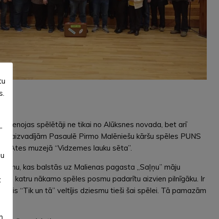
tu
s.
evienojas spēlētāji ne tikai no Alūksnes novada, bet arī
”
iksmīgi aizvadījām Pasaulē Pirmo Malēniešu kāršu spēles PUNS
Ķirpa Ates muzejā “Vidzemes lauku sēta”.
su
likumu, kas balstās uz Malienas pagasta „Saļņu” māju
 lai katru nākamo spēles posmu padarītu aizvien pilnīgāku. Ir
t
blis “Tik un tā” veltījis dziesmu tieši šai spēlei. Tā pamazām
m