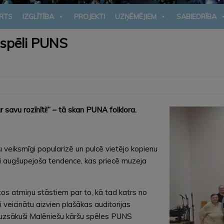
RTS
IZGLĪTĪBA
PROJEKTI
UZŅĒMĒJIEM
SABIEDRĪBA
 spēli PUNS
ar savu rozīnīti!” – tā skan PUNA folklora.
veiksmīgi popularizē un pulcē vietējo kopienu
i augšupejoša tendence, kas priecē muzeja
utos atmiņu stāstiem par to, kā tad katrs no
 veicinātu aizvien plašākas auditorijas
 uzsākuši Malēniešu kāršu spēles PUNS