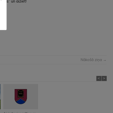
okos” un aiziet!
Nākošā ziņa →
<
>