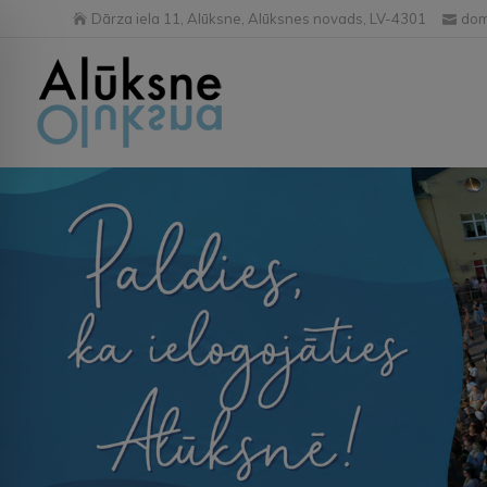
Dārza iela 11, Alūksne, Alūksnes novads, LV-4301
dom