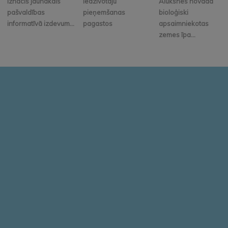
Iznācis jaunākais
Iedzīvotāju
Alūksnes novadā
pašvaldības
pieņemšanas
bioloģiski
informatīvā izdevum...
pagastos
apsaimniekotas
zemes īpa...