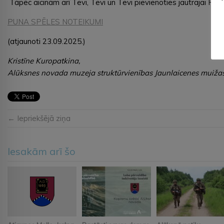
Tāpēc aicinām arī Tevi, Tevi un Tevi pievienoties jautrajai PUN
PUNA SPĒLES NOTEIKUMI
(atjaunoti 23.09.2025.)
Kristīne Kuropatkina,
Alūksnes novada muzeja struktūrvienības Jaunlaicenes muižas
← Iepriekšējā ziņa
Iesakām arī šo