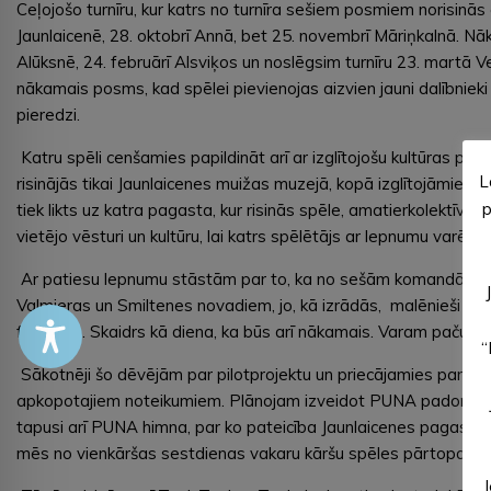
Ceļojošo turnīru, kur katrs no turnīra sešiem posmiem norisinās
Jaunlaicenē, 28. oktobrī Annā, bet 25. novembrī Māriņkalnā. Nāk
Alūksnē, 24. februārī Alsviķos un noslēgsim turnīru 23. martā Ve
nākamais posms, kad spēlei pievienojas aizvien jauni dalībnieki
pieredzi.
Katru spēli cenšamies papildināt arī ar izglītojošu kultūras p
L
risinājās tikai Jaunlaicenes muižas muzejā, kopā izglītojāmies p
p
tiek likts uz katra pagasta, kur risinās spēle, amatierkolektīvu
vietējo vēsturi un kultūru, lai katrs spēlētājs ar lepnumu varētu t
Ar patiesu lepnumu stāstām par to, ka no sešām komandām nu jau
Valmieras un Smiltenes novadiem, jo, kā izrādās, malēnieši šo 
festivālu. Skaidrs kā diena, ka būs arī nākamais. Varam pačuks
“
Sākotnēji šo dēvējām par pilotprojektu un priecājamies par t
apkopotajiem noteikumiem. Plānojam izveidot PUNA padomi, jo la
tapusi arī PUNA himna, par ko pateicība Jaunlaicenes pagasta fo
mēs no vienkāršas sestdienas vakaru kāršu spēles pārtopam 