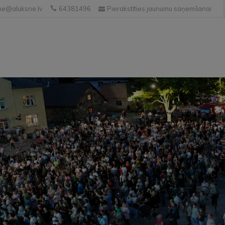
e@aluksne.lv
64381496
Pierakstīties jaunumu saņemšanai