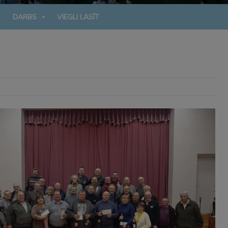
DARBS
VIEGLI LASĪT