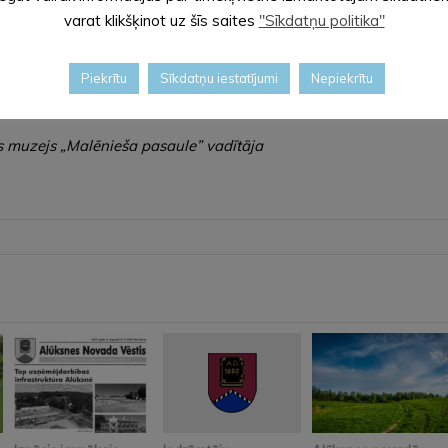
A kompānijai un kļūt par riktīgu PUNA ķeneri! „Atsperamies zeķu l
varat klikšķinot uz šīs saites
"Sīkdatņu politika"
Piekrītu
Sīkdatņu iestatījumi
Nepiekrītu
 muzejs „Malēnieša pasaule” vadītāja