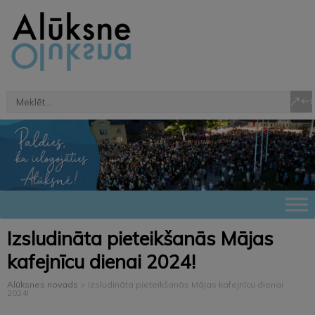
Izsludināta pieteikšanās Mājas
kafejnīcu dienai 2024!
Alūksnes novads
>
Izsludināta pieteikšanās Mājas kafejnīcu dienai
2024!