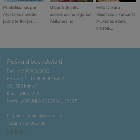
Priekšlikumus par
Mājas kafejnīcu
Mika Dukura
Alūksnes novada
dienās aicina izgaršot
akustiskais koncerts
jaunā teritorijas ...
Alūksnes no...
Alūksnes ezera
krast�...
Pašvaldības rekvizīti
Reģ. Nr.90000018622
PVN reģ. Nr. LV 90000018622
AS „SEB banka”
Kods: UNLALV2X
Konts: LV58 UNLA 0025 0041 3033 5
E – pasts – dome@aluksne.lv
Tālrunis – 64381496
E-adrese