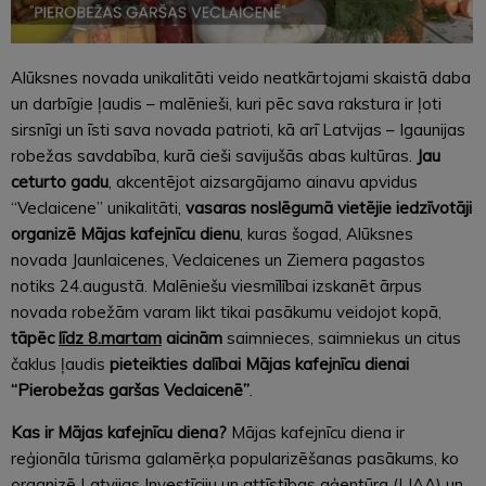
Alūksnes novada unikalitāti veido neatkārtojami skaistā daba
un darbīgie ļaudis – malēnieši, kuri pēc sava rakstura ir ļoti
sirsnīgi un īsti sava novada patrioti, kā arī Latvijas – Igaunijas
robežas savdabība, kurā cieši savijušās abas kultūras.
Jau
ceturto gadu
, akcentējot aizsargājamo ainavu apvidus
“Veclaicene” unikalitāti,
vasaras noslēgumā vietējie iedzīvotāji
organizē Mājas kafejnīcu dienu
, kuras šogad, Alūksnes
novada Jaunlaicenes, Veclaicenes un Ziemera pagastos
notiks 24.augustā. Malēniešu viesmīlībai izskanēt ārpus
novada robežām varam likt tikai pasākumu veidojot kopā,
tāpēc
līdz 8.martam
aicinām
saimnieces, saimniekus un citus
čaklus ļaudis
pieteikties dalībai Mājas kafejnīcu dienai
“Pierobežas garšas Veclaicenē”
.
Kas ir Mājas kafejnīcu diena?
Mājas kafejnīcu diena ir
reģionāla tūrisma galamērķa popularizēšanas pasākums, ko
organizē Latvijas Investīciju un attīstības aģentūra (LIAA) un