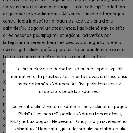
Latvijas lauku tūrisma asociācija “Lauku ceļotājs” sadarbībā
ar galamērķa koordinatoru – Alūksnes Tūrisma informācijas
centru. Ideja ir aizgūta no Igaunijas, kad uz vienu dienu
saimniecību pagalmi un citas vietas, kas ikdienā nav saistīts
ar ēdināšanas pakalpojumu sniegšanu, pārvēršas par
kafejnīcām. Interesentiem tiek piedāvāts nogaršot vietējo
ēdienu, gūt lielisku garšas pieredzi, kā arī baudīt interesantu
kultūras programmu. Piedāvātais produkts ar tam
raksturīgajām kultūras īpašībām un stāstu būs maksas
Lai šī tīmekļvietne darbotos, kā arī mēs spētu izpildīt
pakalpojums.
normatīvo aktu prasības, tā izmanto savas un trešo pušu
Kas var piedalīties Mājas kafejnīcu dienā?
Katrs, kurš vēlas,
nepieciešamās sīkdatnes. Ar Jūsu piekrišanu var tik
neatkarīgi, ir vai nav reģistrēts PVD, VID, var šajās dienās
uzstādītas papildu sīkdatnes.
savā sētā vai citā apvidus atpazīstamību veicinošā vietā
piedāvāt savus īpašos ēdienus, dzērienus, našķus, arī
Jūs varat piekrist visām sīkdatnēm, noklikšķinot uz pogas
demonstrēt savu amata prasmi u.tml., tādējādi reklamējot
“Piekrītu” vai noraidīt papildu sīkdatņu izmantošanu,
apvidum raksturīgo malēniešu kultūru un vienkārši kopā ar
klikšķinot uz pogas “Nepiekrītu”. Gadījumā, ja izvēlēsieties
apmeklētājiem, saviem radiem un draugiem svinēt kafejnīcu
klikšķināt uz “Nepiekrītu”, jūsu datorā tiks saglabātas tikai
dienu.