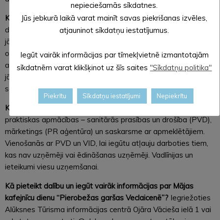
nepieciešamās sīkdatnes.
Jūs jebkurā laikā varat mainīt savas piekrišanas izvēles,
Kas ir jādara, lai piedalītos Mājas kafejnīcu dienā?
Jāsaka “jā”
dalībai pasākumā, jāizdomā savs īpašais piedāvājums un
atjauninot sīkdatņu iestatījumus.
jāizpilda dalībnieka anketa. Kļūstot par dalībnieku jāievēro
organizatoru sniegtās rekomendācijas, kā arī jāveic
Iegūt vairāk informācijas par tīmekļvietnē izmantotajām
apmeklētāju uzskaite un jāsniedz atsauksmes pēc pasākuma,
sīkdatnēm varat klikšķinot uz šīs saites
"Sīkdatņu politika"
jāreklamē savs piedāvājums un jāizvieto organizatoru
sagatavotie mārketinga materiāli.
Piekrītu
Sīkdatņu iestatījumi
Nepiekrītu
Kas tiks nodrošināts no organizatora?
Mārketinga aktivitātes,
praktiskas apmācības – sanitārās prasības un drošība (PVD),
mārketings (PR aģentūra) un saskarsme ar apmeklētājiem.
Vienošanās ar PVD un VID, lai iegūtu atļauju darboties tiem,
kas nav uzņēmēji vai ēdināšanas uzņēmēji. Vadlīnijas un
ieteikumi viesu uzņemšanai.
Kā pieteikt dalību un iegūt vairāk informācijas par Mājas
kafejnīcu dienu “Pierobežas garšas Veclaicenē”?
Iegriežoties
Alūksnes Tūrisma informācijas centrā Ojāra Vācieša ielā 1 vai