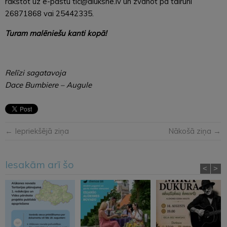
rakstot uz e-pastu tic@aluksne.lv un zvanot pa tālruni
26871868 vai 25442335.
Turam malēniešu kanti kopā!
Relīzi sagatavoja
Dace Bumbiere – Augule
← Iepriekšējā ziņa
Nākošā ziņa →
Iesakām arī šo
<
>