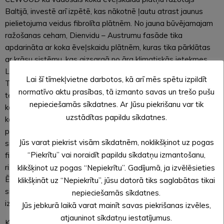
Baltijā, investē arī izpētē, kas nākotnē ļautu atrast jaunus
pielietojuma veidus fibrolīta plātnēm. No jauna būvējamajam
ražošanas ceham, Dienvidu – Austrumu fasāde tika
apdarināta ar koka ēveļskaidu plātnēm, kuras tika pārklātas
ar krāsu sistēmu, kas aizsargā no āra klimatiskās ietekmes.
Līdz šim fibrolīts āra fasādes apdarē netika izmantots.
Lai šī tīmekļvietne darbotos, kā arī mēs spētu izpildīt
Tuvāko gadu laikā uzņēmums sekos plātņu apšuvuma
normatīvo aktu prasības, tā izmanto savas un trešo pušu
tehniskajam stāvoklim, lai pie nepieciešamības, ieviestu
nepieciešamās sīkdatnes. Ar Jūsu piekrišanu var tik
korekcijas āra apdares plātņu ražošanas tehnoloģijā. Ja tiks
uzstādītas papildu sīkdatnes.
konstatēts, ka šāds apdares materiāls ir ilgtspējīgs, tas tiks
piedāvāts tirgū klientiem. Ēkai tika izstrādāts nebijis fasādes
Jūs varat piekrist visām sīkdatnēm, noklikšķinot uz pogas
siltinājuma modelis, kur kā galvenais siltinājuma materiāls ir
“Piekrītu” vai noraidīt papildu sīkdatņu izmantošanu,
fibrolīta plātnes, mērķis – praksē pārliecināties par šī
risinājuma ekonomisko, tehnoloģisko pamatotību un ilgtspēju.
klikšķinot uz pogas “Nepiekrītu”. Gadījumā, ja izvēlēsieties
Ēkas monolītā betona sienas mijās ar koka rāmja pildījuma
klikšķināt uz “Nepiekrītu”, jūsu datorā tiks saglabātas tikai
sienām, akustikas uzlabošanai iekšā pie koka sienām ir
nepieciešamās sīkdatnes.
izmantots CEWOOD plātnes.
Jūs jebkurā laikā varat mainīt savas piekrišanas izvēles,
atjauninot sīkdatņu iestatījumus.
Konkurss Latvijas Būvniecības Gada balva, kuru jau 10 gadu