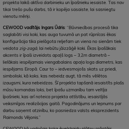
projekta laikā aktīva darbinieku un īpašnieku iesaiste. Tas nav
tikai trešo pušu darbs, tā ir kopēja sasaiste, lai sasniegtu
vienotu mērķi.
CEWOOD vadītājs Ingars Ūdris
: “Būvniecības procesā tika
saglabāti visi koki, kas auga tuvumā un pat rūpnīcas ēkas
konfigurācija tika pielāgota reljefam un viena no sienām tiek
veidota
zig-zagā
, lai nebūtu jāizzāģē koki. Ēkas īpašākais
akcents ir īpaši izveidots apaļš logs – 3,2m diametrā –
lielākais iespējamais viengabalains apaļa loga diametrs, kas
iespējams Eiropā. Caur to – iedvesmojošs skats uz priedi,
simboliski, kā koks, kas nebeidz augt, tā mēs vēlētos
izaugsmi, kura nebeidzas. Šī projekta tapšanā iesaistīts plašs
mūsu komandas loks, bet īpašu uzmanību tam veltīja
īpašnieki, kas arī noteica projekta attīstību, iesaistījās
veiksmīgas realizācijas gaitā. Pagodinājums un lepnums par
darbu saņemt atzinību, ko pasniedza valsts eksprezidents
Raimonds Vējonis.”
CEWOOD kā vadošais koka ēveļskaidu plātņu ražotājs