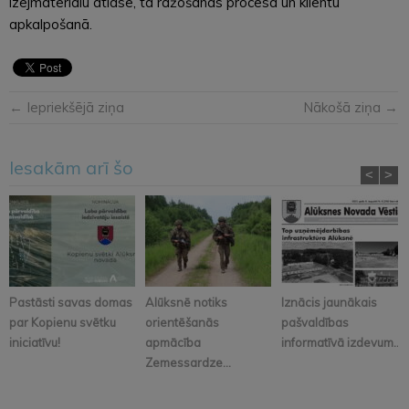
izejmateriālu atlasē, tā ražošanas procesā un klientu
apkalpošanā.
← Iepriekšējā ziņa
Nākošā ziņa →
Iesakām arī šo
<
>
Pastāsti savas domas
Alūksnē notiks
Iznācis jaunākais
par Kopienu svētku
orientēšanās
pašvaldības
iniciatīvu!
apmācība
informatīvā izdevum...
Zemessardze...