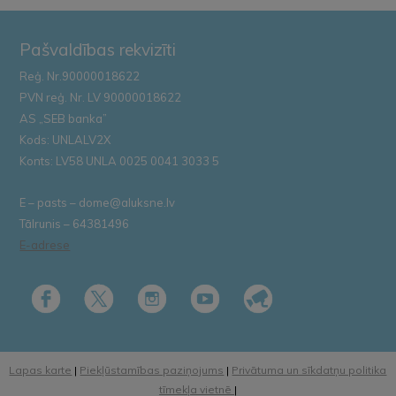
Pašvaldības rekvizīti
Reģ. Nr.90000018622
PVN reģ. Nr. LV 90000018622
AS „SEB banka”
Kods: UNLALV2X
Konts: LV58 UNLA 0025 0041 3033 5
E – pasts – dome@aluksne.lv
Tālrunis – 64381496
E-adrese
Lapas karte
|
Piekļūstamības paziņojums
|
Privātuma un sīkdatņu politika
tīmekļa vietnē
|