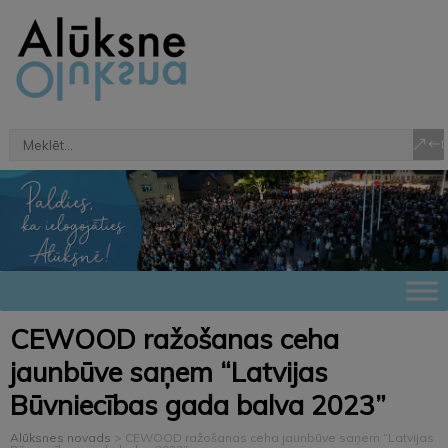
CEWOOD ražošanas ceha
jaunbūve saņem “Latvijas
Būvniecības gada balva 2023”
Alūksnes novads
>
CEWOOD ražošanas ceha jaunbūve saņem “Latvijas