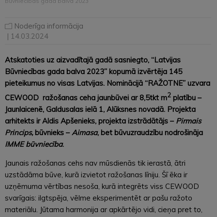
Būvniecības gada balva 2023”
Noderīga informācija
| 14.03.2024
Atskatoties uz aizvadītajā gadā sasniegto, “Latvijas
Būvniecības gada balva 2023” kopumā izvērtēja 145
pieteikumus no visas Latvijas. Nominācijā “RAŽOTNE” uzvara
2
CEWOOD ražošanas ceha jaunbūvei ar
8,
5tkt m
platību –
Jaunlaicenē, Galdusalas ielā 1, Alūksnes novadā. Projekta
arhitekts ir Aldis Apšenieks
,
projekta izstrādātājs –
Pirmais
Princips,
būvnieks –
Aimasa
, bet būvuzraudzību nodrošināja
IMME būvniecība
.
Jaunais ražošanas cehs nav mūsdienās tik ierastā, ātri
uzstādāma būve, kurā izvietot ražošanas līniju. Šī ēka ir
uzņēmuma vērtības nesoša, kurā integrēts viss CEWOOD
svarīgais: ilgtspēja, vēlme eksperimentēt ar pašu ražoto
materiālu. Jūtama harmonija ar apkārtējo vidi, cieņa pret to,