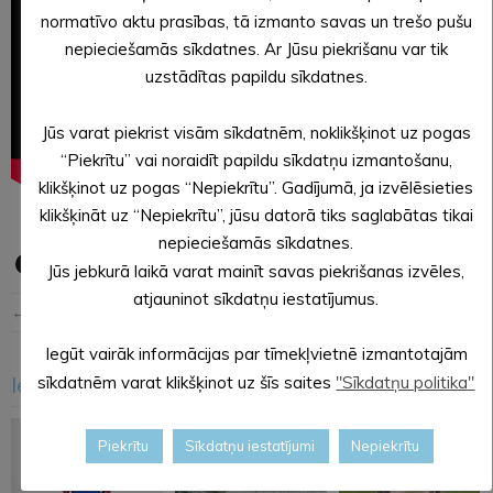
normatīvo aktu prasības, tā izmanto savas un trešo pušu
nepieciešamās sīkdatnes. Ar Jūsu piekrišanu var tik
uzstādītas papildu sīkdatnes.
Jūs varat piekrist visām sīkdatnēm, noklikšķinot uz pogas
“Piekrītu” vai noraidīt papildu sīkdatņu izmantošanu,
klikšķinot uz pogas “Nepiekrītu”. Gadījumā, ja izvēlēsieties
klikšķināt uz “Nepiekrītu”, jūsu datorā tiks saglabātas tikai
nepieciešamās sīkdatnes.
Jūs jebkurā laikā varat mainīt savas piekrišanas izvēles,
atjauninot sīkdatņu iestatījumus.
← Iepriekšējā ziņa
Nākošā ziņa →
Iegūt vairāk informācijas par tīmekļvietnē izmantotajām
Iesakām arī šo
sīkdatnēm varat klikšķinot uz šīs saites
"Sīkdatņu politika"
<
>
Piekrītu
Sīkdatņu iestatījumi
Nepiekrītu