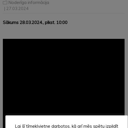
Noderīga informācija
| 27.03.2024
Sākums
28.03.2024.
, plkst. 10:00
Lai šī tīmekļvietne darbotos, kā arī mēs spētu izpildīt