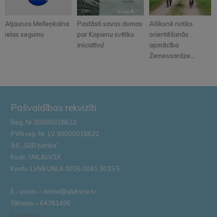
Atjaunos Melleņkalna
Pastāsti savas domas
Alūksnē notiks
ielas segumu
par Kopienu svētku
orientēšanās
iniciatīvu!
apmācība
Zemessardze...
Pašvaldības rekvizīti
Reģ. Nr.90000018622
PVN reģ. Nr. LV 90000018622
AS „SEB banka”
Kods: UNLALV2X
Konts: LV58 UNLA 0025 0041 3033 5
E – pasts – dome@aluksne.lv
Tālrunis – 64381496
E-adrese