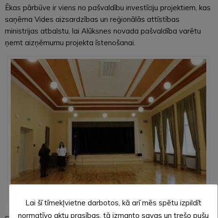
Ēkas pārbūve ir viens no pašvaldību investīciju projektiem, kas
saņēma Vides aizsardzības un reģionālās attīstības
ministrijas atbalstu, lai Alūksnes novada pašvaldība varētu
ņemt aizņēmumu projekta īstenošanai.
Atjaunota vēsturiskā korpusa zāle
Lai šī tīmekļvietne darbotos, kā arī mēs spētu izpildīt
normatīvo aktu prasības, tā izmanto savas un trešo pušu