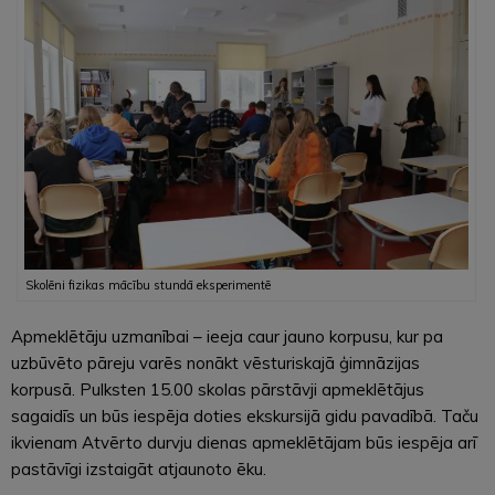
Skolēni fizikas mācību stundā eksperimentē
Apmeklētāju uzmanībai – ieeja caur jauno korpusu, kur pa
uzbūvēto pāreju varēs nonākt vēsturiskajā ģimnāzijas
korpusā. Pulksten 15.00 skolas pārstāvji apmeklētājus
sagaidīs un būs iespēja doties ekskursijā gidu pavadībā. Taču
ikvienam Atvērto durvju dienas apmeklētājam būs iespēja arī
pastāvīgi izstaigāt atjaunoto ēku.