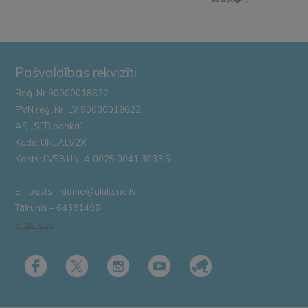
Pašvaldības rekvizīti
Reģ. Nr.90000018622
PVN reģ. Nr. LV 90000018622
AS „SEB banka”
Kods: UNLALV2X
Konts: LV58 UNLA 0025 0041 3033 5
E – pasts – dome@aluksne.lv
Tālrunis – 64381496
E-adrese