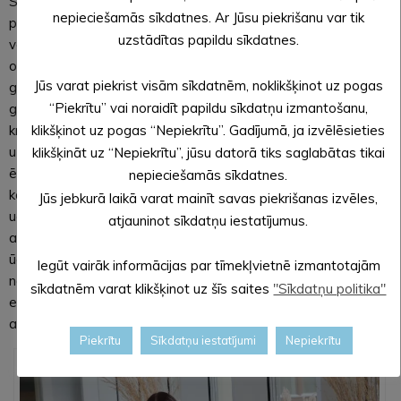
Skolas ēka ir valsts nozīmes arhitektūras piemineklis, tādēļ
nepieciešamās sīkdatnes. Ar Jūsu piekrišanu var tik
pārbūves gaitā darbi veikti ar lielu uzmanību pret dažādām
uzstādītas papildu sīkdatnes.
vēsturiskām detaļām, piemēram, restaurētas durvis un
oriģinālās grīdas flīzes, saglabātas kāpņu margas, koka
Jūs varat piekrist visām sīkdatnēm, noklikšķinot uz pogas
grīdas mācību telpās un vairākos kabinetos 3., 4. stāvā
“Piekrītu” vai noraidīt papildu sīkdatņu izmantošanu,
grīdlīstes, piecas podiņkrāsnis. Saglabāti arī vēsturisko
klikšķinot uz pogas “Nepiekrītu”. Gadījumā, ja izvēlēsieties
krāsojumu fragmenti iekštelpās. Un būtiskais ieguvums –
uzbūvēta abus korpusus savienojošā galerija, tā nodrošinot
klikšķināt uz “Nepiekrītu”, jūsu datorā tiks saglabātas tikai
ērtu un drošu vides pieejamību. Daļēji pārbūvēti inženiertīkli
nepieciešamās sīkdatnes.
kabinetos, elektroapgādes un apkures sistēmas, atjaunota
Jūs jebkurā laikā varat mainīt savas piekrišanas izvēles,
ugunsgrēka atklāšanas un trauksmes sistēma, uzstādīta ēkai
atjauninot sīkdatņu iestatījumus.
atbilstoša zibensaizsardzības sistēma un pārbūvēta lietus
ūdens kanalizācija. Ēka pielāgota mūsdienu prasībām, lai
Iegūt vairāk informācijas par tīmekļvietnē izmantotajām
nodrošinātu audzēkņiem un darbiniekiem ērtu un vizuāli
sīkdatnēm varat klikšķinot uz šīs saites
"Sīkdatņu politika"
estētisku vidi, padarītu to funkcionālāku un pieejamu cilvēkiem
ar kustību traucējumiem.
Piekrītu
Sīkdatņu iestatījumi
Nepiekrītu