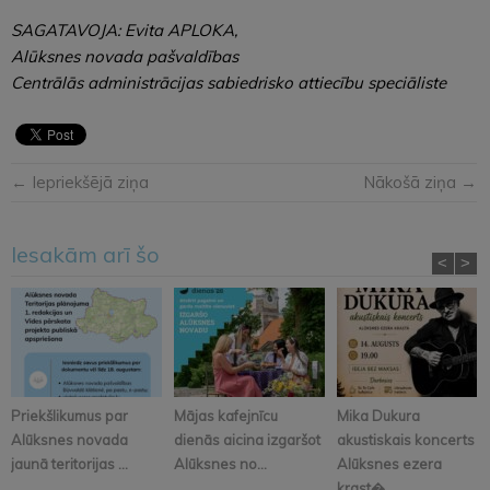
SAGATAVOJA: Evita APLOKA,
Alūksnes novada pašvaldības
Centrālās administrācijas sabiedrisko attiecību speciāliste
← Iepriekšējā ziņa
Nākošā ziņa →
Iesakām arī šo
<
>
Priekšlikumus par
Mājas kafejnīcu
Mika Dukura
Alūksnes novada
dienās aicina izgaršot
akustiskais koncerts
jaunā teritorijas ...
Alūksnes no...
Alūksnes ezera
krast�...