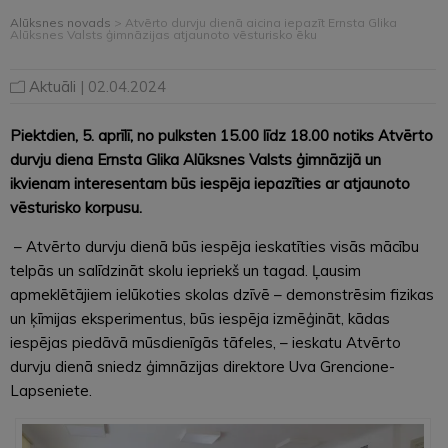
Alūksnes novads
>
Atvērto durvju dienā aicina iepazīt Ernsta Glika
Alūksnes Valsts ģimnāzijas atjaunoto vēsturisko ēku
Aktuāli
| 02.04.2024
Piektdien, 5. aprīlī, no pulksten 15.00 līdz 18.00 notiks Atvērto
durvju diena Ernsta Glika Alūksnes Valsts ģimnāzijā un
ikvienam interesentam būs iespēja iepazīties ar atjaunoto
vēsturisko korpusu.
– Atvērto durvju dienā būs iespēja ieskatīties visās mācību
telpās un salīdzināt skolu iepriekš un tagad. Ļausim
apmeklētājiem ielūkoties skolas dzīvē – demonstrēsim fizikas
un ķīmijas eksperimentus, būs iespēja izmēģināt, kādas
iespējas piedāvā mūsdienīgās tāfeles, – ieskatu Atvērto
durvju dienā sniedz ģimnāzijas direktore Uva Grencione-
Lapseniete.