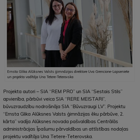
Ernsta Glika Alūksnes Valsts ģimnāzijas direktore Uva Grencione-Lapseniete
un projekta vadītāja Una Tetere-Teterovska
Projekta autori – SIA “REM PRO” un SIA “Sestais Stils”
apvienība, pārbūvi veica SIA “RERE MEISTARI”,
būvuzraudzību nodrošināja SIA “Būvuzraugi LV”. Projektu
“Ernsta Glika Alūksnes Valsts ģimnāzijas ēku pārbūve, 2.
kārta” vadīja Alūksnes novada pašvaldības Centrālās
administrācijas Īpašumu pārvaldības un attīstības nodaļas
projektu vadītāja Una Tetere-Teterovska.