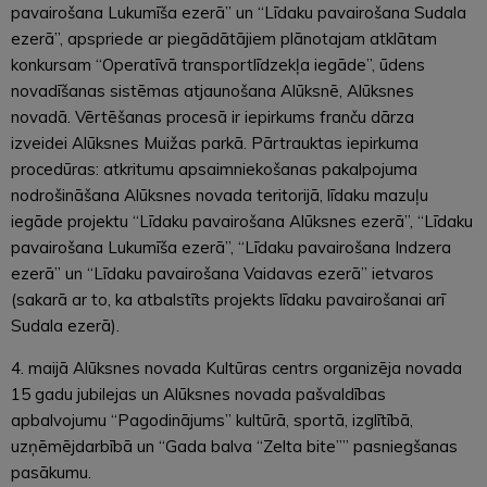
pavairošana Lukumīša ezerā” un “Līdaku pavairošana Sudala
ezerā”, apspriede ar piegādātājiem plānotajam atklātam
konkursam “Operatīvā transportlīdzekļa iegāde”, ūdens
novadīšanas sistēmas atjaunošana Alūksnē, Alūksnes
novadā. Vērtēšanas procesā ir iepirkums franču dārza
izveidei Alūksnes Muižas parkā. Pārtrauktas iepirkuma
procedūras: atkritumu apsaimniekošanas pakalpojuma
nodrošināšana Alūksnes novada teritorijā, līdaku mazuļu
iegāde projektu “Līdaku pavairošana Alūksnes ezerā”, “Līdaku
pavairošana Lukumīša ezerā”, “Līdaku pavairošana Indzera
ezerā” un “Līdaku pavairošana Vaidavas ezerā” ietvaros
(sakarā ar to, ka atbalstīts projekts līdaku pavairošanai arī
Sudala ezerā).
4. maijā Alūksnes novada Kultūras centrs organizēja novada
15 gadu jubilejas un Alūksnes novada pašvaldības
apbalvojumu “Pagodinājums” kultūrā, sportā, izglītībā,
uzņēmējdarbībā un “Gada balva “Zelta bite”” pasniegšanas
pasākumu.