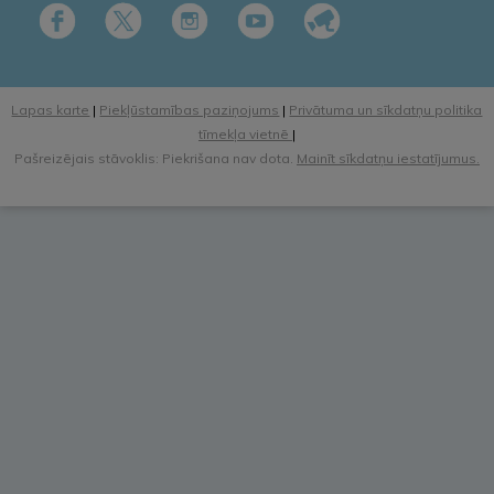
Lapas karte
|
Piekļūstamības paziņojums
|
Privātuma un sīkdatņu politika
tīmekļa vietnē
|
Pašreizējais stāvoklis: Piekrišana nav dota.
Mainīt sīkdatņu iestatījumus.