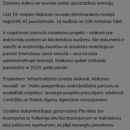
Dzintaru Adleru un novada civilās aizsardzības komisiju.
Līdz 28. maijam Alūksnes novada dzimtsarakstu nodaļā
reģistrēti 42 jaundzimušie, 16 laulības un 106 miršanas fakti.
Ir sagatavoti saistošo noteikumu projekti – nolikumi par
iedzīvotāju padomi un līdzdarbības budžetu. Abi dokumenti ir
saistīti ar iedzīvotāju iniciatīvu un iesaistes realizāciju un
paredz īstenošanu vienā vienotā – visa novada
administratīvajā teritorijā. Nolikumu spēkā stāšanās
paredzēta ar 2025. gada janvāri.
Projektiem “Infrastruktūras izveide Alūksnē, Alūksnes
novadā” un “Vides pieejamības nodrošināšanai personu ar
invaliditāti mājokļos” iesniegti projektu precizējumi, atbilstoši
Centrālās un finanšu līgumu aģentūras nosacījumiem.
Uzsākta dokumentācijas gatavošana Pils ielas (no
krustojuma ar Kolberģa ielu līdz krustojumam ar Kalnadruvu
ielu) pārbūves iepirkumam, lai jūlijā iesniegtu pieteikumu