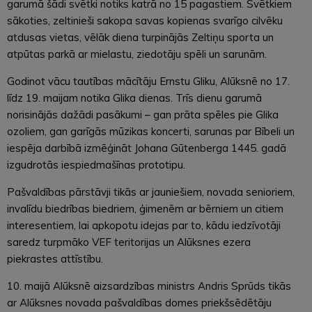
garumā šādi svētki notiks katrā no 15 pagastiem. Svētkiem
sākoties, zeltinieši sakopa savas kopienas svarīgo cilvēku
atdusas vietas, vēlāk diena turpinājās Zeltiņu sporta un
atpūtas parkā ar mielastu, ziedotāju spēli un sarunām.
Godinot vācu tautības mācītāju Ernstu Gliku, Alūksnē no 17.
līdz 19. maijam notika Glika dienas. Trīs dienu garumā
norisinājās dažādi pasākumi – gan prāta spēles pie Glika
ozoliem, gan garīgās mūzikas koncerti, sarunas par Bībeli un
iespēja darbībā izmēģināt Johana Gūtenberga 1445. gadā
izgudrotās iespiedmašīnas prototipu.
Pašvaldības pārstāvji tikās ar jauniešiem, novada senioriem,
invalīdu biedrības biedriem, ģimenēm ar bērniem un citiem
interesentiem, lai apkopotu idejas par to, kādu iedzīvotāji
saredz turpmāko VEF teritorijas un Alūksnes ezera
piekrastes attīstību.
10. maijā Alūksnē aizsardzības ministrs Andris Sprūds tikās
ar Alūksnes novada pašvaldības domes priekšsēdētāju