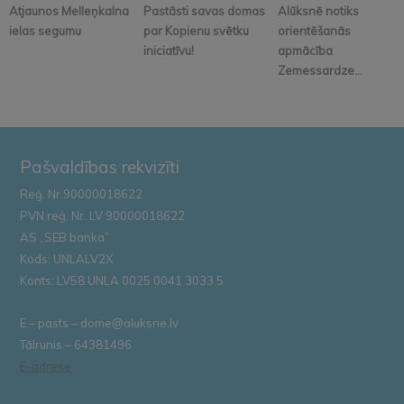
Atjaunos Melleņkalna
Pastāsti savas domas
Alūksnē notiks
ielas segumu
par Kopienu svētku
orientēšanās
iniciatīvu!
apmācība
Zemessardze...
Pašvaldības rekvizīti
Reģ. Nr.90000018622
PVN reģ. Nr. LV 90000018622
AS „SEB banka”
Kods: UNLALV2X
Konts: LV58 UNLA 0025 0041 3033 5
E – pasts – dome@aluksne.lv
Tālrunis – 64381496
E-adrese