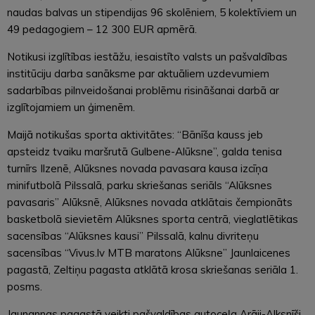
naudas balvas un stipendijas 96 skolēniem, 5 kolektīviem un
49 pedagogiem – 12 300 EUR apmērā.
Notikusi izglītības iestāžu, iesaistīto valsts un pašvaldības
institūciju darba sanāksme par aktuāliem uzdevumiem
sadarbības pilnveidošanai problēmu risināšanai darbā ar
izglītojamiem un ģimenēm.
Maijā notikušas sporta aktivitātes: “Bānīša kauss jeb
apsteidz tvaiku maršrutā Gulbene-Alūksne”, galda tenisa
turnīrs Ilzenē, Alūksnes novada pavasara kausa izcīņa
minifutbolā Pilssalā, parku skriešanas seriāls “Alūksnes
pavasaris” Alūksnē, Alūksnes novada atklātais čempionāts
basketbolā sievietēm Alūksnes sporta centrā, vieglatlētikas
sacensības “Alūksnes kausi” Pilssalā, kalnu divriteņu
sacensības “Vivus.lv MTB maratons Alūksne” Jaunlaicenes
pagastā, Zeltiņu pagasta atklātā krosa skriešanas seriāla 1.
posms.
Jaunannas pagastā veikti pašvaldības autoceļa Arāji-Alksnīši