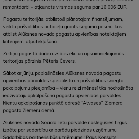
remontdarbi – atjaunots virsmas segums par 16 006 EUR.
Pagastu teritorijās, atbilstoši plānotajam finansējumam,
veikta pašvaldības autoceļu grants seguma posmu, kas
atbilst Alūksnes novada pagastu apvienības noteiktajiem
kritērijiem, atputekļošana.
Zeltiņu pagastā darbu uzsācis ēku un apsaimniekojamās
teritorijas pārzinis Pēteris Čevers.
Sākot ar jūniju, paplašināsies Alūksnes novada pagastu
apvienības pārvaldes speciālistu un pašvaldības sniegto
pakalpojumu pieejamība – vienu reizi mēnesī tiks nodrošināta
iedzīvotāju apkalpošana pagastu apvienības pārvaldes
klientu apkalpošanas punktā adresē “Atvases”, Ziemera
pagasta Ziemeru ciemā.
Alūksnes novada Sociālo lietu pārvaldē noslēgusies tirgus
izpēte par sadarbību ar parādu piedziņas uzņēmumu.
Sadarbības partneris būs uzņēmums “Paus Konsults”.