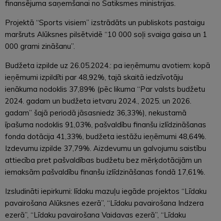
finansējuma saņemšanai no Satiksmes ministrijas.
Projektā “Sports visiem” izstrādāts un publiskots pastaigu
maršruts Alūksnes pilsētvidē “10 000 soļi svaiga gaisa un 1
000 grami zināšanu”.
Budžeta izpilde uz 26.05.2024.: pa ieņēmumu avotiem: kopā
ieņēmumi izpildīti par 48,92%, tajā skaitā iedzīvotāju
ienākuma nodoklis 37,89% (pēc likuma “Par valsts budžetu
2024. gadam un budžeta ietvaru 2024., 2025. un 2026.
gadam” šajā periodā jāsasniedz 36,33%), nekustamā
īpašuma nodoklis 91,03%, pašvaldību finanšu izlīdzināšanas
fonda dotācija 41,33%, budžeta iestāžu ieņēmumi 48,64%.
Izdevumu izpilde 37,79%. Aizdevumu un galvojumu saistību
attiecība pret pašvaldības budžetu bez mērķdotācijām un
iemaksām pašvaldību finanšu izlīdzināšanas fondā 17,61%.
Izsludināti iepirkumi: līdaku mazuļu iegāde projektos “Līdaku
pavairošana Alūksnes ezerā”, “Līdaku pavairošana Indzera
ezerā”, “Līdaku pavairošana Vaidavas ezerā”, “Līdaku