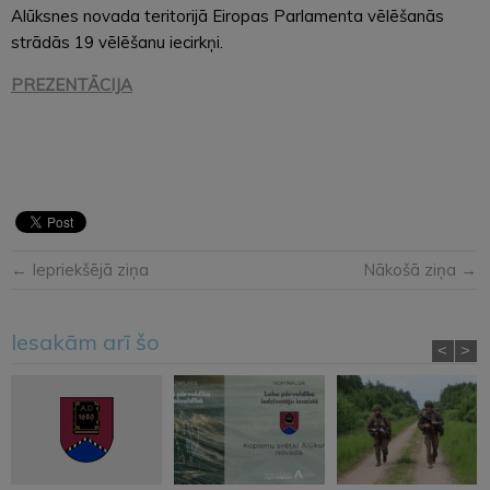
Alūksnes novada teritorijā Eiropas Parlamenta vēlēšanās
strādās 19 vēlēšanu iecirkņi.
PREZENTĀCIJA
← Iepriekšējā ziņa
Nākošā ziņa →
Iesakām arī šo
<
>