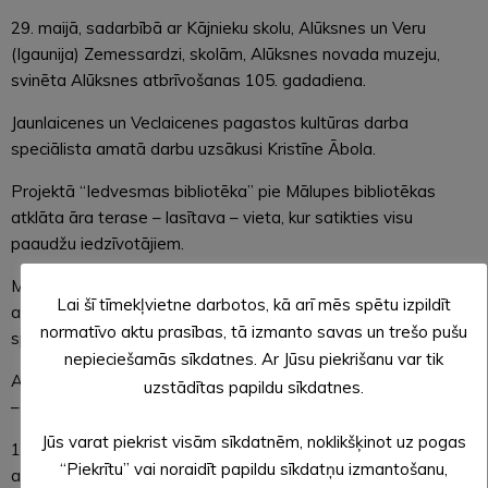
29. maijā, sadarbībā ar Kājnieku skolu, Alūksnes un Veru
(Igaunija) Zemessardzi, skolām, Alūksnes novada muzeju,
svinēta Alūksnes atbrīvošanas 105. gadadiena.
Jaunlaicenes un Veclaicenes pagastos kultūras darba
speciālista amatā darbu uzsākusi Kristīne Ābola.
Projektā “Iedvesmas bibliotēka” pie Mālupes bibliotēkas
atklāta āra terase – lasītava – vieta, kur satikties visu
paaudžu iedzīvotājiem.
Maijā bibliotēkās – Valsts un pašvaldības vienotajos klientu
Lai šī tīmekļvietne darbotos, kā arī mēs spētu izpildīt
apkalpošanas centros notika Lauku atbalsta dienesta
normatīvo aktu prasības, tā izmanto savas un trešo pušu
speciālistu konsultācijas par platību maksājumiem.
nepieciešamās sīkdatnes. Ar Jūsu piekrišanu var tik
Alūksnes novada muzejā atklāta izstāde “Alūksnes biatlonam
uzstādītas papildu sīkdatnes.
– 50”.
Jūs varat piekrist visām sīkdatnēm, noklikšķinot uz pogas
18. maijā organizētas Muzeju nakts aktivitātes. Kopējais
“Piekrītu” vai noraidīt papildu sīkdatņu izmantošanu,
apmeklētāju skaits Alūksnes muzejā – 1612, Viktora Ķirpa