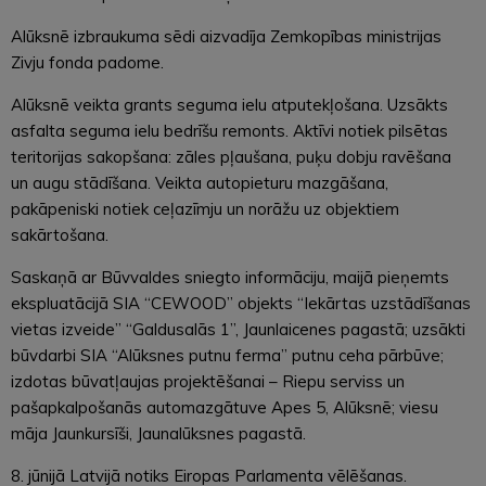
Alūksnē izbraukuma sēdi aizvadīja Zemkopības ministrijas
Zivju fonda padome.
Alūksnē veikta grants seguma ielu atputekļošana. Uzsākts
asfalta seguma ielu bedrīšu remonts. Aktīvi notiek pilsētas
teritorijas sakopšana: zāles pļaušana, puķu dobju ravēšana
un augu stādīšana. Veikta autopieturu mazgāšana,
pakāpeniski notiek ceļazīmju un norāžu uz objektiem
sakārtošana.
Saskaņā ar Būvvaldes sniegto informāciju, maijā pieņemts
ekspluatācijā SIA “CEWOOD” objekts “Iekārtas uzstādīšanas
vietas izveide” “Galdusalās 1”, Jaunlaicenes pagastā; uzsākti
būvdarbi SIA “Alūksnes putnu ferma” putnu ceha pārbūve;
izdotas būvatļaujas projektēšanai – Riepu serviss un
pašapkalpošanās automazgātuve Apes 5, Alūksnē; viesu
māja Jaunkursīši, Jaunalūksnes pagastā.
8. jūnijā Latvijā notiks Eiropas Parlamenta vēlēšanas.