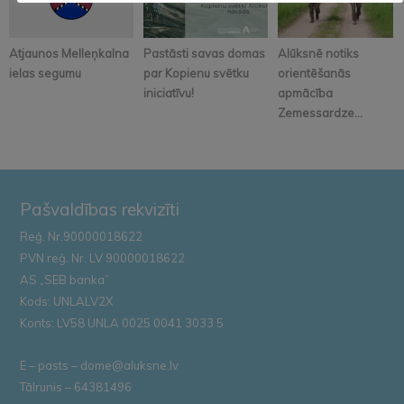
Atjaunos Melleņkalna
Pastāsti savas domas
Alūksnē notiks
ielas segumu
par Kopienu svētku
orientēšanās
iniciatīvu!
apmācība
Zemessardze...
Pašvaldības rekvizīti
Reģ. Nr.90000018622
PVN reģ. Nr. LV 90000018622
AS „SEB banka”
Kods: UNLALV2X
Konts: LV58 UNLA 0025 0041 3033 5
E – pasts – dome@aluksne.lv
Tālrunis – 64381496