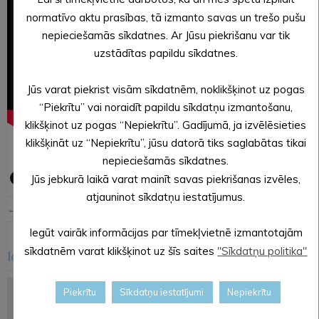
normatīvo aktu prasības, tā izmanto savas un trešo pušu
nepieciešamās sīkdatnes. Ar Jūsu piekrišanu var tik
uzstādītas papildu sīkdatnes.
Jūs varat piekrist visām sīkdatnēm, noklikšķinot uz pogas
“Piekrītu” vai noraidīt papildu sīkdatņu izmantošanu,
klikšķinot uz pogas “Nepiekrītu”. Gadījumā, ja izvēlēsieties
klikšķināt uz “Nepiekrītu”, jūsu datorā tiks saglabātas tikai
nepieciešamās sīkdatnes.
Jūs jebkurā laikā varat mainīt savas piekrišanas izvēles,
atjauninot sīkdatņu iestatījumus.
← Iepriekšējā ziņa
Nākošā ziņa →
Iegūt vairāk informācijas par tīmekļvietnē izmantotajām
sīkdatnēm varat klikšķinot uz šīs saites
"Sīkdatņu politika"
Iesakām arī šo
<
>
Piekrītu
Sīkdatņu iestatījumi
Nepiekrītu