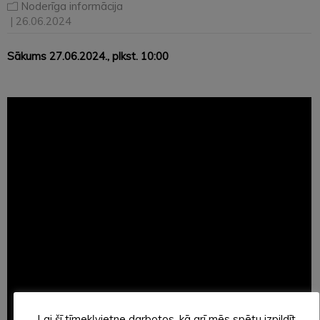
Noderīga informācija
| 26.06.2024
Sākums 27.06.2024., plkst. 10:00
Lai šī tīmekļvietne darbotos, kā arī mēs spētu izpildīt