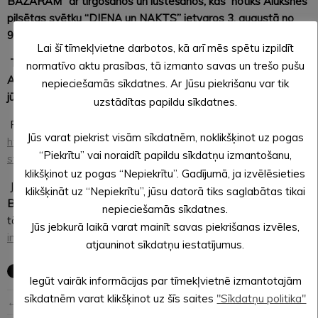
BAZĀRAM” ar tirgošanos un lustēšanos, kas notiks Alūksnes
pilsētas svētku “DIENA un NAKTS” ietvaros 3. augustā no
9.00 līdz 16.00.
Lai šī tīmekļvietne darbotos, kā arī mēs spētu izpildīt
Tirgotājus aicinām pieteikties līdz 18. jūlijam (ieskaitot).
normatīvo aktu prasības, tā izmanto savas un trešo pušu
Atbildes vēstule visiem tirgotājiem tiks nosūtīta līdz 22.
nepieciešamās sīkdatnes. Ar Jūsu piekrišanu var tik
jūlijam (ieskaitot).
uzstādītas papildu sīkdatnes.
Pieteikuma anketa pieejama šeit
Jūs varat piekrist visām sīkdatnēm, noklikšķinot uz pogas
https://myexpo.lv/event/aluksnes-pilsetas-svetku-lielais-
“Piekrītu” vai noraidīt papildu sīkdatņu izmantošanu,
svetku-bazars/
klikšķinot uz pogas “Nepiekrītu”. Gadījumā, ja izvēlēsieties
Jautājumu gadījumā lūgums sazināties ar “
LIELĀ SVĒTKU
klikšķināt uz “Nepiekrītu”, jūsu datorā tiks saglabātas tikai
BAZĀRA” organizatoru
“My Expo – Svētku tirgus”, zvanot uz
nepieciešamās sīkdatnes.
tālruņa numuru +371 26887800 vai rakstot uz e-pastu
Jūs jebkurā laikā varat mainīt savas piekrišanas izvēles,
info@myexpo.lv
.
atjauninot sīkdatņu iestatījumus.
Iegūt vairāk informācijas par tīmekļvietnē izmantotajām
sīkdatnēm varat klikšķinot uz šīs saites
"Sīkdatņu politika"
← Iepriekšējā ziņa
Nākošā ziņa →