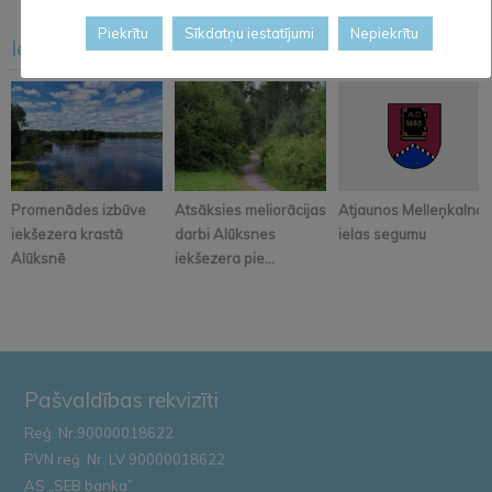
Piekrītu
Sīkdatņu iestatījumi
Nepiekrītu
Iesakām arī šo
<
>
Promenādes izbūve
Atsāksies meliorācijas
Atjaunos Melleņkalna
iekšezera krastā
darbi Alūksnes
ielas segumu
Alūksnē
iekšezera pie...
Pašvaldības rekvizīti
Reģ. Nr.90000018622
PVN reģ. Nr. LV 90000018622
AS „SEB banka”