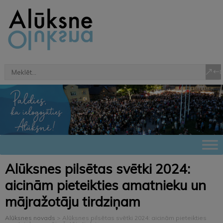
Alūksnes pilsētas svētki 2024:
aicinām pieteikties amatnieku un
mājražotāju tirdziņam
Alūksnes novads
>
Alūksnes pilsētas svētki 2024: aicinām pieteikties