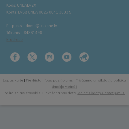
Kods: UNLALV2X
Konts: LV58 UNLA 0025 0041 3033 5
E – pasts – dome@aluksne.lv
Tālrunis – 64381496
E-adrese
Lapas karte
|
Piekļūstamības paziņojums
|
Privātuma un sīkdatņu politika
tīmekļa vietnē
|
Pašreizējais stāvoklis: Piekrišana nav dota.
Mainīt sīkdatņu iestatījumus.