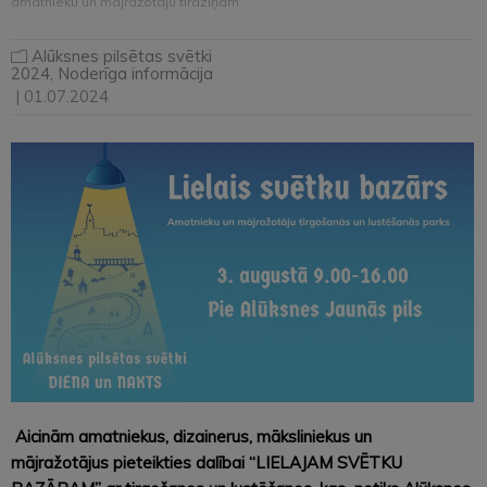
amatnieku un mājražotāju tirdziņam
Alūksnes pilsētas svētki
2024
,
Noderīga informācija
| 01.07.2024
Aicinām amatniekus, dizainerus, māksliniekus un
mājražotājus pieteikties dalībai “LIELAJAM SVĒTKU