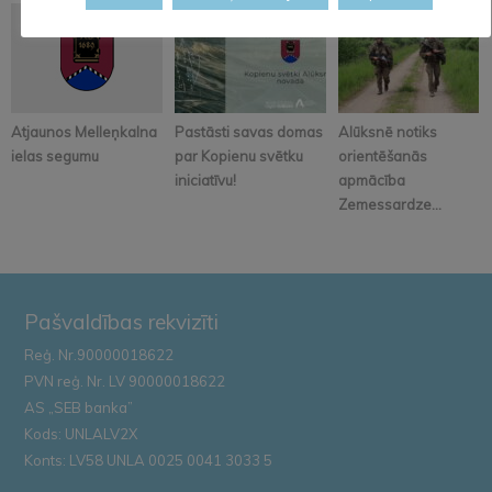
Atjaunos Melleņkalna
Pastāsti savas domas
Alūksnē notiks
ielas segumu
par Kopienu svētku
orientēšanās
iniciatīvu!
apmācība
Zemessardze...
Pašvaldības rekvizīti
Reģ. Nr.90000018622
PVN reģ. Nr. LV 90000018622
AS „SEB banka”
Kods: UNLALV2X
Konts: LV58 UNLA 0025 0041 3033 5