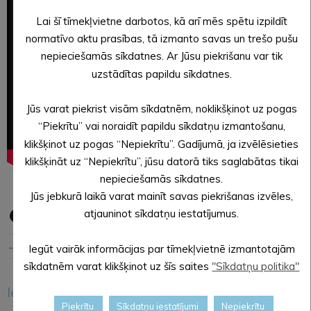
Lai šī tīmekļvietne darbotos, kā arī mēs spētu izpildīt
normatīvo aktu prasības, tā izmanto savas un trešo pušu
nepieciešamās sīkdatnes. Ar Jūsu piekrišanu var tik
uzstādītas papildu sīkdatnes.
Jūs varat piekrist visām sīkdatnēm, noklikšķinot uz pogas
“Piekrītu” vai noraidīt papildu sīkdatņu izmantošanu,
klikšķinot uz pogas “Nepiekrītu”. Gadījumā, ja izvēlēsieties
klikšķināt uz “Nepiekrītu”, jūsu datorā tiks saglabātas tikai
nepieciešamās sīkdatnes.
Jūs jebkurā laikā varat mainīt savas piekrišanas izvēles,
atjauninot sīkdatņu iestatījumus.
← Iepriekšējā ziņa
Nākošā ziņa →
Iegūt vairāk informācijas par tīmekļvietnē izmantotajām
sīkdatnēm varat klikšķinot uz šīs saites
"Sīkdatņu politika"
Iesakām arī šo
<
>
Piekrītu
Sīkdatņu iestatījumi
Nepiekrītu