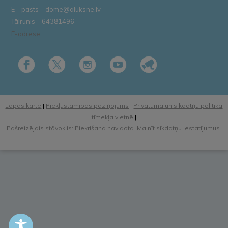
E – pasts – dome@aluksne.lv
Tālrunis – 64381496
E-adrese
Lapas karte
|
Piekļūstamības paziņojums
|
Privātuma un sīkdatņu politika
tīmekļa vietnē
|
Pašreizējais stāvoklis: Piekrišana nav dota.
Mainīt sīkdatņu iestatījumus.