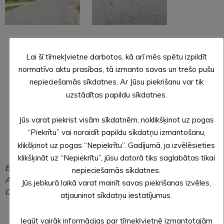
Projektu līdzfinansē REACT-EU finansējums pandēmijas
Lai šī tīmekļvietne darbotos, kā arī mēs spētu izpildīt
krīzes seku mazināšanai
normatīvo aktu prasības, tā izmanto savas un trešo pušu
nepieciešamās sīkdatnes. Ar Jūsu piekrišanu var tik
uzstādītas papildu sīkdatnes.
Jūs varat piekrist visām sīkdatnēm, noklikšķinot uz pogas
“Piekrītu” vai noraidīt papildu sīkdatņu izmantošanu,
klikšķinot uz pogas “Nepiekrītu”. Gadījumā, ja izvēlēsieties
klikšķināt uz “Nepiekrītu”, jūsu datorā tiks saglabātas tikai
Evita Aploka,
nepieciešamās sīkdatnes.
Alūksnes novada pašvaldības
Jūs jebkurā laikā varat mainīt savas piekrišanas izvēles,
Centrālās administrācijas sabiedrisko attiecību speciāliste
atjauninot sīkdatņu iestatījumus.
Iegūt vairāk informācijas par tīmekļvietnē izmantotajām