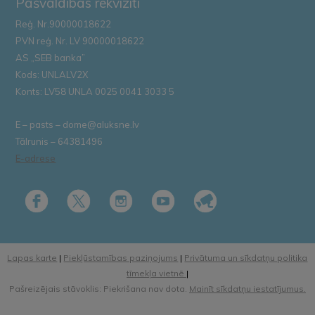
Pašvaldības rekvizīti
Reģ. Nr.90000018622
PVN reģ. Nr. LV 90000018622
AS „SEB banka”
Kods: UNLALV2X
Konts: LV58 UNLA 0025 0041 3033 5
E – pasts – dome@aluksne.lv
Tālrunis – 64381496
E-adrese
Lapas karte
|
Piekļūstamības paziņojums
|
Privātuma un sīkdatņu politika
tīmekļa vietnē
|
Pašreizējais stāvoklis: Piekrišana nav dota.
Mainīt sīkdatņu iestatījumus.