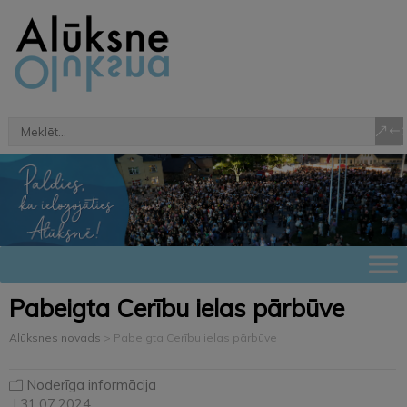
Pabeigta Cerību ielas pārbūve
Alūksnes novads
>
Pabeigta Cerību ielas pārbūve
Noderīga informācija
| 31.07.2024