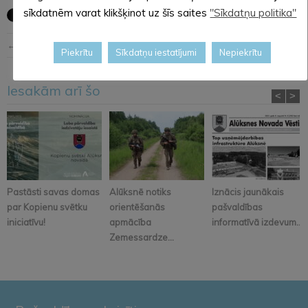
sīkdatnēm varat klikšķinot uz šīs saites
"Sīkdatņu politika"
← Iepriekšējā ziņa
Nākošā ziņa →
Piekrītu
Sīkdatņu iestatījumi
Nepiekrītu
Iesakām arī šo
<
>
Pastāsti savas domas
Alūksnē notiks
Iznācis jaunākais
par Kopienu svētku
orientēšanās
pašvaldības
iniciatīvu!
apmācība
informatīvā izdevum...
Zemessardze...