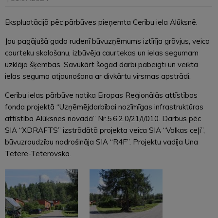
Ekspluatācijā pēc pārbūves pieņemta Cerību iela Alūksnē.
Jau pagājušā gada rudenī būvuzņēmums iztīrīja grāvjus, veica
caurteku skalošanu, izbūvēja caurtekas un ielas segumam
uzklāja šķembas. Savukārt šogad darbi pabeigti un veikta
ielas seguma atjaunošana ar divkārtu virsmas apstrādi.
Cerību ielas pārbūve notika Eiropas Reģionālās attīstības
fonda projektā “Uzņēmējdarbībai nozīmīgas infrastruktūras
attīstība Alūksnes novadā” Nr.5.6.2.0/21/I/010. Darbus pēc
SIA “XDRAFTS” izstrādātā projekta veica SIA “Valkas ceļi”,
būvuzraudzību nodrošināja SIA “R4F”. Projektu vadīja Una
Tetere-Teterovska.