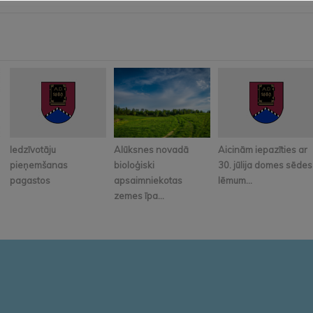
Iedzīvotāju
Alūksnes novadā
Aicinām iepazīties ar
pieņemšanas
bioloģiski
30. jūlija domes sēdes
pagastos
apsaimniekotas
lēmum...
zemes īpa...