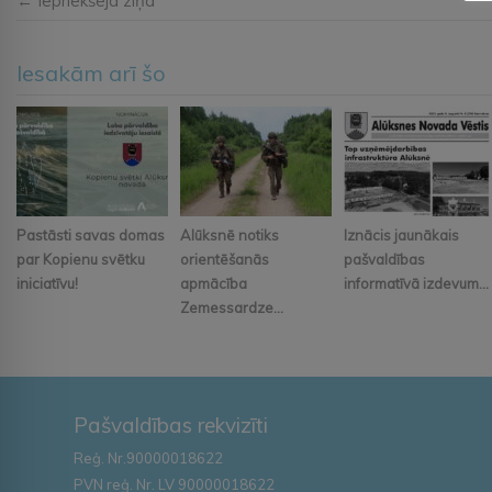
← Iepriekšējā ziņa
Iesakām arī šo
Pastāsti savas domas
Alūksnē notiks
Iznācis jaunākais
par Kopienu svētku
orientēšanās
pašvaldības
iniciatīvu!
apmācība
informatīvā izdevum...
Zemessardze...
Pašvaldības rekvizīti
Reģ. Nr.90000018622
PVN reģ. Nr. LV 90000018622