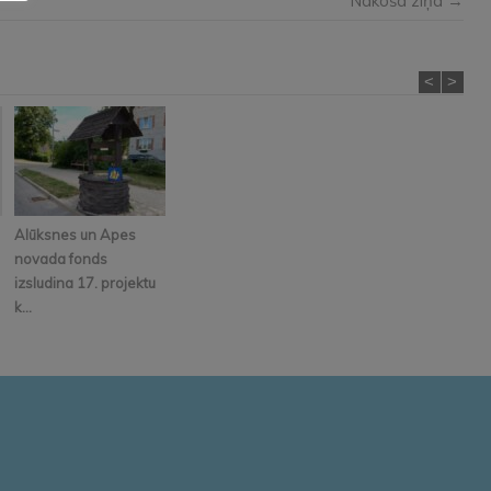
Nākošā ziņa →
<
>
Alūksnes un Apes
novada fonds
izsludina 17. projektu
k...