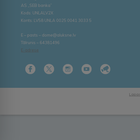
AS „SEB banka”
Kods: UNLALV2X
Konts: LV58 UNLA 0025 0041 3033 5
E – pasts – dome@aluksne.lv
Tālrunis – 64381496
E-adrese
Lapas