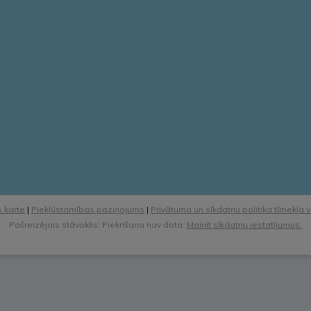
 karte
|
Piekļūstamības paziņojums
|
Privātuma un sīkdatņu politika tīmekļa 
Pašreizējais stāvoklis: Piekrišana nav dota.
Mainīt sīkdatņu iestatījumus.