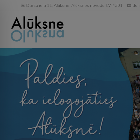
Dārza iela 11, Alūksne, Alūksnes novads, LV-4301
dom