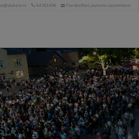
e@aluksne.lv
64381496
Pierakstīties jaunumu saņemšanai