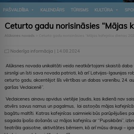
PAŠVALDĪBA
KALENDĀRS
TŪRISMS
KULTŪRA
SPO
Ceturto gadu norisināsies “Mājas 
Alūksnes novads
>
Ceturto gadu norisināsies “Mājas kafejnīcu dienas 20
Noderīga informācija
| 14.08.2024
Alūksnes novada unikalitāti veido neatkārtojami skaistā daba un 
sirsnīgi un īsti sava novada patrioti, kā arī Latvijas-Igaunijas 
ceturto gadu, akcentējot šīs vērtības un dabas varenību, 24. a
garšas Veclaicenē”.
Veclaicenes ainavu apvidus vietējie ļaudis, kas ikdienā nav sai
atvērs savus namus un pagalmus, lai astoņās mājas kafejnīcās
bagātu maltīti. Katras kafejnīcas saimnieki būs parūpējušies par
sagaida īpaša došanās uz mājas kafejnīcu ar “Pupsikbāni”, izbr
teatrāla gaisotne, aktivitātes bērniem, kā arī mūsu draugi – ig