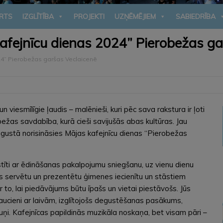
RTS
IZGLĪTĪBA
PROJEKTI
UZŅĒMĒJIEM
SABIEDRĪBA
kafejnīcu dienas 2024” Pierobežas ga
24” Pierobežas garšas Veclaicenē
viesmīlīgie ļaudis – malēnieši, kuri pēc sava rakstura ir ļoti
robežas savdabība, kurā cieši savijušās abas kultūras. Jau
ugustā norisināsies Mājas kafejnīcu dienas “Pierobežas
stīti ar ēdināšanas pakalpojumu sniegšanu, uz vienu dienu
 servētu un prezentētu ģimenes iecienītu un stāstiem
 to, lai piedāvājums būtu īpašs un vietai piestāvošs. Jūs
aucieni ar laivām, izglītojošs degustēšanas pasākums,
auņi. Kafejnīcas papildinās muzikāla noskaņa, bet visam pāri –