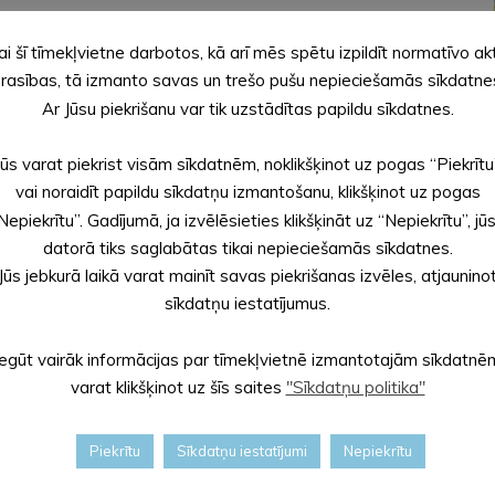
r sevī pavisam īpašas garšas, kurās sajūtams Drusku
ai šī tīmekļvietne darbotos, kā arī mēs spētu izpildīt normatīvo ak
ms, malēniešu veselīgā dzīves uztvere ar īpašo akcentu valodā
rasības, tā izmanto savas un trešo pušu nepieciešamās sīkdatne
as pa īstam pazīstam un pilnīgi saprotam, ja esam to
Ar Jūsu piekrišanu var tik uzstādītas papildu sīkdatnes.
Jūs varat piekrist visām sīkdatnēm, noklikšķinot uz pogas “Piekrītu
vai noraidīt papildu sīkdatņu izmantošanu, klikšķinot uz pogas
zēšanas pasākums, ko organizē Latvijas Investīciju un
Nepiekrītu”. Gadījumā, ja izvēlēsieties klikšķināt uz “Nepiekrītu”, jū
a “Lauku ceļotājs” sadarbībā ar galamērķa koordinatoru –
datorā tiks saglabātas tikai nepieciešamās sīkdatnes.
Jūs jebkurā laikā varat mainīt savas piekrišanas izvēles, atjaunino
sīkdatņu iestatījumus.
Iegūt vairāk informācijas par tīmekļvietnē izmantotajām sīkdatnē
varat klikšķinot uz šīs saites
"Sīkdatņu politika"
Piekrītu
Sīkdatņu iestatījumi
Nepiekrītu