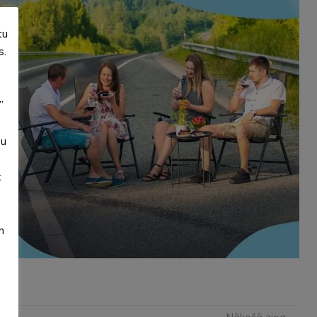
tu
s.
”
su
t
m