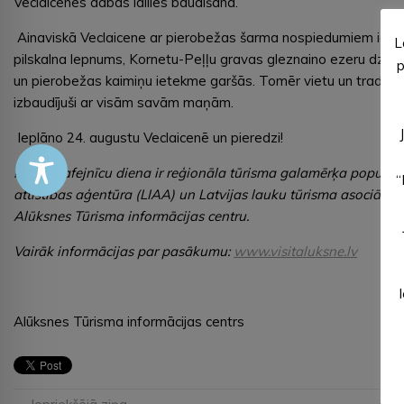
Veclaicenes dabas idilles baudīšana.
Ainaviskā Veclaicene ar pierobežas šarma nospiedumiem ietve
L
pilskalna lepnums, Kornetu-Peļļu gravas gleznaino ezeru dziļu
p
un pierobežas kaimiņu ietekme garšās. Tomēr vietu un tradīcij
izbaudījuši ar visām savām maņām.
Ieplāno 24. augustu Veclaicenē un pieredzi!
Mājas kafejnīcu diena ir reģionāla tūrisma galamērķa populari
“
attīstības aģentūra (LIAA) un Latvijas lauku tūrisma asociācij
Alūksnes Tūrisma informācijas centru.
Vairāk informācijas par pasākumu:
www.visitaluksne.lv
Alūksnes Tūrisma informācijas centrs