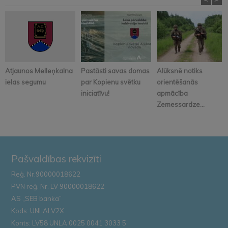
Atjaunos Melleņkalna
Pastāsti savas domas
Alūksnē notiks
ielas segumu
par Kopienu svētku
orientēšanās
iniciatīvu!
apmācība
Zemessardze...
Pašvaldības rekvizīti
Reģ. Nr.90000018622
PVN reģ. Nr. LV 90000018622
AS „SEB banka”
Kods: UNLALV2X
Konts: LV58 UNLA 0025 0041 3033 5