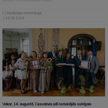
novadus un cildina reģiona izcilības
Noderīga informācija
| 16.08.2024
Vakar, 14. augustā, Cesvaines pilī norisinājās svinīgais