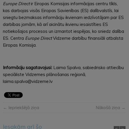
Europe Direct
ir Eiropas Komisijas informācijas centru tīkls,
kas darbojas visās Eiropas Savienības (ES) dalībvalstīs, lai
sniegtu bezmaksas informāciju ikvienam iedzīvotājam par ES
darbības jomām, kā arī aicinātu ikvienu iesaistīties ES
notiekošajos procesos un izmantot iespējas, ko sniedz dalība
ES. Centra
Europe Direct
Vidzeme darbību finansiāli atbalsta
Eiropas Komisija.
Informāciju sagatavojusi:
Laima Spalva, sabiedrisko attiecību
speciāliste Vidzemes plānošanas reģionā,
laima.spalva@vidzeme.lv
← Iepriekšējā ziņa
Nākošā ziņa →
Iesakām arī šo
<
>