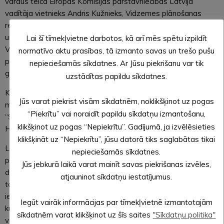
vārdus teica Eiropas Komisijas pārstāvniecības Latvijā
vadītāja vietnieks Andris Kužnieks, Vidzemes plānošanas
reģiona Attīstības padomes priekšsēdētājs Guntis Gladkins
un Zemessardzes 26. kājnieku bataljona komandieris majors
Lai šī tīmekļvietne darbotos, kā arī mēs spētu izpildīt
Vladimirs Bistrovs. Pasākuma laikā Zemessardzes pārstāvji
normatīvo aktu prasības, tā izmanto savas un trešo pušu
pasniedza Nacionālo bruņoto spēku komandiera apbalvojumu
nepieciešamās sīkdatnes. Ar Jūsu piekrišanu var tik
goda zīmes “PAR NOPELNIEM” 3. pakāpi
Agrim Lungevičam.
uzstādītas papildu sīkdatnes.
Kā īpašs pārsteigums un paldies ceremonijas laikā izskanēja
Jūs varat piekrist visām sīkdatnēm, noklikšķinot uz pogas
muzikāli priekšnesumi, kurus izpildīja Zemessardzes koris
“Piekrītu” vai noraidīt papildu sīkdatņu izmantošanu,
“Stars” diriģenta Ārija Šķepasta vadībā un solistes Šarlote un
klikšķinot uz pogas “Nepiekrītu”. Gadījumā, ja izvēlēsieties
Henriete Sprūdžas.
klikšķināt uz “Nepiekrītu”, jūsu datorā tiks saglabātas tikai
Lai gan Vidzemnieku dārza svētki kļuvuši par ikgadēju
nepieciešamās sīkdatnes.
pasākumu, vienojot Vidzemes novadus un izceļot tos, kuru
Jūs jebkurā laikā varat mainīt savas piekrišanas izvēles,
darbi iedvesmo un padara reģionu par vietu, ar kuru lepoties,
atjauninot sīkdatņu iestatījumus.
tomēr pirmo reizi 12 gadu laikā godināmās personas pieteica
iedzīvotāji. Atzinība un pateicība pasākumā teikta arī tiem,
Iegūt vairāk informācijas par tīmekļvietnē izmantotajām
kuri izvirzīja kandidātus šim godinājumam, uzteicot viņus par
sīkdatnēm varat klikšķinot uz šīs saites
"Sīkdatņu politika"
vēlmi atklāt un izcelt labos darbus, kas paveikti Vidzemes