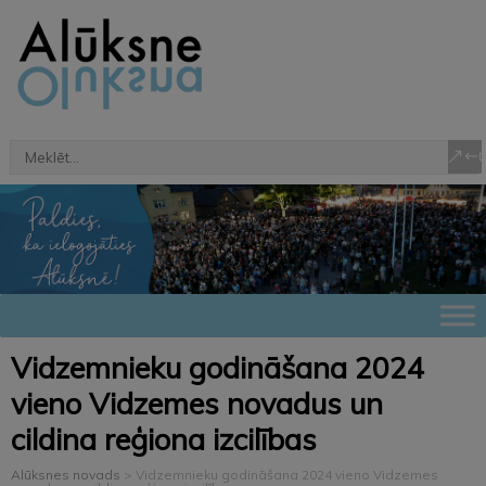
Vidzemnieku godināšana 2024
vieno Vidzemes novadus un
cildina reģiona izcilības
Alūksnes novads
>
Vidzemnieku godināšana 2024 vieno Vidzemes