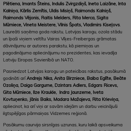
Plētiena, Imants Šteins, Indulis Zvirgzdiņš, Ineta Laizāne, Inta
Kalniņa, Kārlis Zemītis, Uldis Misiņš, Raimonds Kalniņš,
Raimonds Vējonis, Raitis Melders, Rita Merca, Sigita
Mūrniece, Vineta Meistere, Vilnis Špats, Vladimirs Kiseļovs
.
Laureāti saņēma goda rakstu, Latvijas karogu, ozola stādu
un īpaši viņiem veltītu Vairas Vīķes-Freibergas grāmatas
dāvinājumu ar autores parakstu, kā piemiņas un
pagodinājuma apliecinājumu no prezidentes, kas ievadīja
Latviju Eiropas Savienībā un NATO.
Pasniedzot Latvijas karogu un pateicības rakstus, pasākumā
godināti arī
Andrejs Nika, Anita Birzniece, Baiba Eglīte, Beāte
Ozoliņa, Daiga Gargurne, Dzintars Adlers, Edgars Ricevs,
Gita Mūrniece, Ilze Kraukle, Indra Jaunzeme, Iveta
Kovtuņenko, Jānis Baiks, Madara Mažajeva, Rita Krieviņa,
apliecinot, ka arī viņi ar savām idejām un darbu veicinājuši
ilgtspējīgas pārmaiņas Vidzemes reģionā.
Pasākumu caurvija sirsnīgas uzrunas, kuru laikā apsveikuma