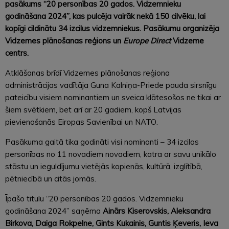
pasākums “20 personības 20 gados. Vidzemnieku
godināšana 2024”, kas pulcēja vairāk nekā 150 cilvēku, lai
kopīgi cildinātu 34 izcilus vidzemniekus. Pasākumu organizēja
Vidzemes plānošanas reģions un
Europe Direct
Vidzeme
centrs.
Atklāšanas brīdī Vidzemes plānošanas reģiona
administrācijas vadītāja Guna Kalniņa-Priede pauda sirsnīgu
pateicību visiem nominantiem un sveica klātesošos ne tikai ar
šiem svētkiem, bet arī ar 20 gadiem, kopš Latvijas
pievienošanās Eiropas Savienībai un NATO.
Pasākuma gaitā tika godināti visi nominanti – 34 izcilas
personības no 11 novadiem novadiem, katra ar savu unikālo
stāstu un ieguldījumu vietējās kopienās, kultūrā, izglītībā,
pētniecībā un citās jomās.
Īpašo titulu “20 personības 20 gados. Vidzemnieku
godināšana 2024” saņēma
Ainārs Kiserovskis, Aleksandra
Birkova, Daiga Rokpelne, Gints Kukainis, Guntis Ķeveris, Ieva