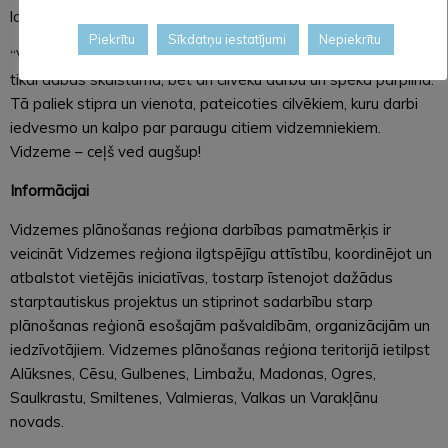
labā.
Piekrītu
Sīkdatņu iestatījumi
Nepiekrītu
“Vidzemnieku godināšana 2024” apliecināja, ka Vidzeme ir ne
tikai dabas skaistuma, bet arī cilvēku darbu un spēka pārpilna.
Tā paliek stipra un vienota, pateicoties cilvēkiem, kuru darbi
iedvesmo un kalpo par paraugu citiem vidzemniekiem.
Vidzeme – ceļš ved augšup!
Informācijai
Vidzemes plānošanas reģiona darbības pamatmērķis ir
veicināt Vidzemes reģiona ilgtspējīgu attīstību, koordinējot un
atbalstot vietējās iniciatīvas, tostarp īstenojot dažādus
starptautiskus projektus un stiprinot sadarbību starp
plānošanas reģionā esošajām pašvaldībām, organizācijām un
iedzīvotājiem. Vidzemes plānošanas reģiona teritorijā ietilpst
Alūksnes, Cēsu, Gulbenes, Limbažu, Madonas, Ogres,
Saulkrastu, Smiltenes, Valmieras, Valkas un Varakļānu
novads.