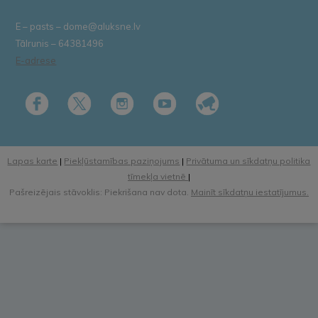
E – pasts – dome@aluksne.lv
Tālrunis – 64381496
E-adrese
Lapas karte
|
Piekļūstamības paziņojums
|
Privātuma un sīkdatņu politika
tīmekļa vietnē
|
Pašreizējais stāvoklis: Piekrišana nav dota.
Mainīt sīkdatņu iestatījumus.