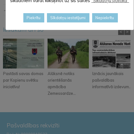
sīkdatnēm varat klikšķinot uz šīs saites
"Sīkdatņu politika"
← Iepriekšējā ziņa
Nākošā ziņa →
Piekrītu
Sīkdatņu iestatījumi
Nepiekrītu
Iesakām arī šo
<
>
Pastāsti savas domas
Alūksnē notiks
Iznācis jaunākais
par Kopienu svētku
orientēšanās
pašvaldības
iniciatīvu!
apmācība
informatīvā izdevum...
Zemessardze...
Pašvaldības rekvizīti