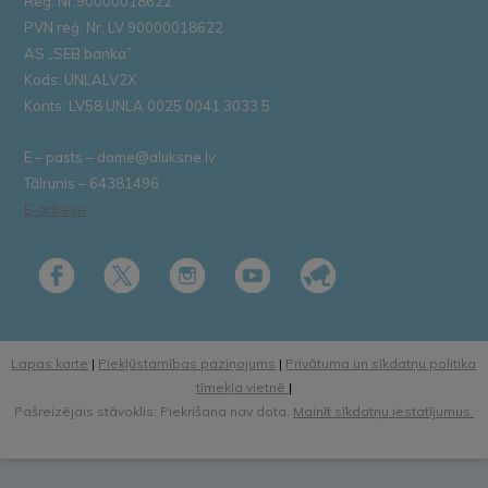
Reģ. Nr.90000018622
PVN reģ. Nr. LV 90000018622
AS „SEB banka”
Kods: UNLALV2X
Konts: LV58 UNLA 0025 0041 3033 5
E – pasts – dome@aluksne.lv
Tālrunis – 64381496
E-adrese
Lapas karte
|
Piekļūstamības paziņojums
|
Privātuma un sīkdatņu politika
tīmekļa vietnē
|
Pašreizējais stāvoklis: Piekrišana nav dota.
Mainīt sīkdatņu iestatījumus.