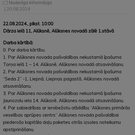
Noderīga informācija
| 20.08.2024
22.08.2024., plkst. 10:00
Dārza ielā 11, Alūksnē, Alūksnes novadā zālē 1.stāvā
Darba kārtībā:
0. Par darba kārtību.
1. Par Alūksnes novada pašvaldības nekustamā īpašuma
Torņa ielā 1 – 14, Alūksnē, Alūksnes novadā atsavināšanu.
2. Par Alūksnes novada pašvaldības nekustamā īpašuma
“Seda 2” -1, Liepnā, Liepnas pagastā, Alūksnes novadā
atsavināšanu.
3. Par Alūksnes novada pašvaldības nekustamā īpašuma
Jaunozolu iela 14, Alūksnē, Alūksnes novadā atsavināšanu.
4. Par sabiedrības ar ierobežotu atbildību “Alūksnes primārās
veselības aprūpes centrs” Alūksnes novada pašvaldībai
piederošo kapitāla daļu paketes otrās izsoles noteikumu
apstiprināšanu.