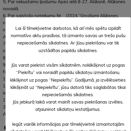
5. Par nekustamo īpašumu Apes ielā 8-27, Alūksnē, Alūksnes
novadā.
6. Par saistošo noteikumu Nr. _/2024 “Grozījumi Alūksnes
novada pašvaldības domes 2022. gada 2. maija saistošajos
Lai šī tīmekļvietne darbotos, kā arī mēs spētu izpildīt
noteikumos Nr. 11/2022 “Par sociālajiem pakalpojumiem
normatīvo aktu prasības, tā izmanto savas un trešo pušu
Alūksnes novadā”” izdošanu.
nepieciešamās sīkdatnes. Ar Jūsu piekrišanu var tik
7. Par noteikumu “Kārtība, kādā tiek izmantota Alūksnes
uzstādītas papildu sīkdatnes.
novada pašvaldības manta” apstiprināšanu.
8. Par projektu “Esi vesels Bānīša zemē!”.
9. Par ziedojumu nodibinājumam “Alūksnes un Apes novada
Jūs varat piekrist visām sīkdatnēm, noklikšķinot uz pogas
fonds”.
“Piekrītu” vai noraidīt papildu sīkdatņu izmantošanu,
10. Par finansējuma piešķiršanu Latvijas Biatlona federācijai.
klikšķinot uz pogas “Nepiekrītu”. Gadījumā, ja izvēlēsieties
11. Par līdzekļu izdalīšanu no atsavināšanas procesā
klikšķināt uz “Nepiekrītu”, jūsu datorā tiks saglabātas tikai
iegūtajiem līdzekļiem pazemes gāzes tvertņu izpirkšanai.
nepieciešamās sīkdatnes.
12. Par grozījumiem Alūksnes novada pašvaldības domes
Jūs jebkurā laikā varat mainīt savas piekrišanas izvēles,
30.11.2023. lēmumā Nr. 379 “Par amata vietām un atlīdzību
atjauninot sīkdatņu iestatījumus.
Alūksnes novada Sociālo lietu pārvaldei”.
Iegūt vairāk informācijas par tīmekļvietnē izmantotajām