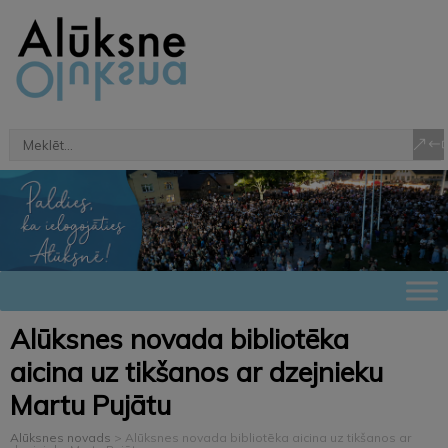
Alūksnes novada bibliotēka
aicina uz tikšanos ar dzejnieku
Martu Pujātu
Alūksnes novads
>
Alūksnes novada bibliotēka aicina uz tikšanos ar