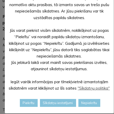
un klausīties dzejoļus paša dzejnieka izpildījumā, gan uzdot
normatīvo aktu prasības, tā izmanto savas un trešo pušu
viņam jautājumus.
nepieciešamās sīkdatnes. Ar Jūsu piekrišanu var tik
Pasākuma apmeklētājus aicinām braucienam iepriekš
uzstādītas papildu sīkdatnes.
pieteikties klātienē Alūksnes novada bibliotēkā, pa tālruni
25403935 vai rakstot uz e-pastu biblioteka@aluksne.lv!
Jūs varat piekrist visām sīkdatnēm, noklikšķinot uz pogas
“Piekrītu” vai noraidīt papildu sīkdatņu izmantošanu,
Marts Pujāts ir 1982. gadā dzimis latviešu dzejnieks. Pirmās
klikšķinot uz pogas “Nepiekrītu”. Gadījumā, ja izvēlēsieties
Marta publikācijas datējamas ar 1998. gadu. Saņēmis
klikšķināt uz “Nepiekrītu”, jūsu datorā tiks saglabātas tikai
vairākus apbalvojumus: par pirmo dzejas krājumu “Tuk tuk
nepieciešamās sīkdatnes.
par sevi” (2000) saņēmis Klāva Elsberga prēmiju, bet par
Jūs jebkurā laikā varat mainīt savas piekrišanas izvēles,
dzejas krājumu “Nāk gaismā pati lampa” (2013) saņēmis
atjauninot sīkdatņu iestatījumus.
Latvijas Literatūras gada balvu dzejas nominācijā “Labākais
dzejas darbs”. Raksta ne tikai pieaugušo un jauniešu
auditorijai – par dzejas krājumu bērniem “Ej nu ej” (2020)
Iegūt vairāk informācijas par tīmekļvietnē izmantotajām
saņēmis Latvijas Literatūras gada balvu un Jāņa Baltvilka
sīkdatnēm varat klikšķinot uz šīs saites
"Sīkdatņu politika"
balvu. Paralēli dzejoļu rakstīšanai Marts Pujāts nodarbojas
arī ar dzejas tulkošanu.
Piekrītu
Sīkdatņu iestatījumi
Nepiekrītu
Tikšanās ar Martu Pujātu ir Valsts Kultūrkapitāla fonda