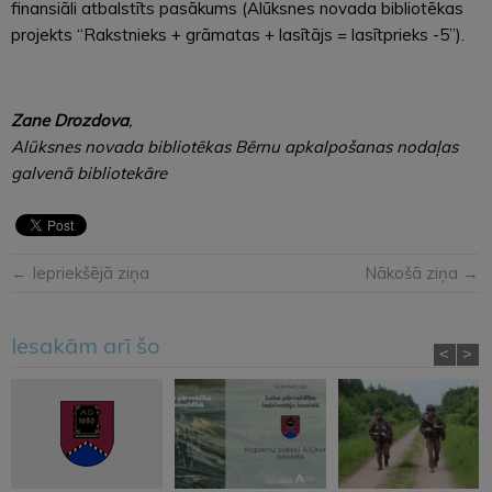
finansiāli atbalstīts pasākums (Alūksnes novada bibliotēkas
projekts “Rakstnieks + grāmatas + lasītājs = lasītprieks -5”).
Zane Drozdova
,
Alūksnes novada bibliotēkas Bērnu apkalpošanas nodaļas
galvenā bibliotekāre
← Iepriekšējā ziņa
Nākošā ziņa →
Iesakām arī šo
<
>