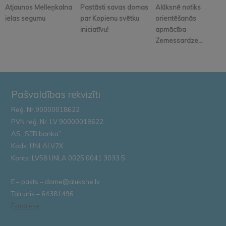
Atjaunos Melleņkalna
Pastāsti savas domas
Alūksnē notiks
ielas segumu
par Kopienu svētku
orientēšanās
iniciatīvu!
apmācība
Zemessardze...
Pašvaldības rekvizīti
Reģ. Nr.90000018622
PVN reģ. Nr. LV 90000018622
AS „SEB banka”
Kods: UNLALV2X
Konts: LV58 UNLA 0025 0041 3033 5
E – pasts – dome@aluksne.lv
Tālrunis – 64381496
E-adrese