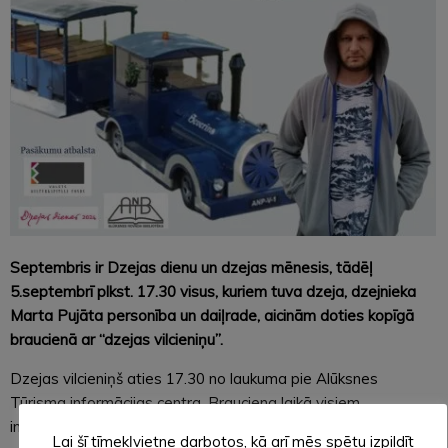
Septembris ir Dzejas dienu un dzejas mēnesis, tādēļ
5.septembrī plkst. 17.30 visus, kuriem tuva dzeja, dzejnieka
Marta Pujāta personība un daiļrade, aicinām doties kopīgā
braucienā ar “dzejas vilcieniņu”.
Dzejas vilcieniņš aties 17.30 no laukuma pie Alūksnes
Tūrisma informācijas centra. Brauciena laikā visiem
interesentiem būs iespēja gan satikt dzejnieku Martu Pujātu
Lai šī tīmekļvietne darbotos, kā arī mēs spētu izpildīt