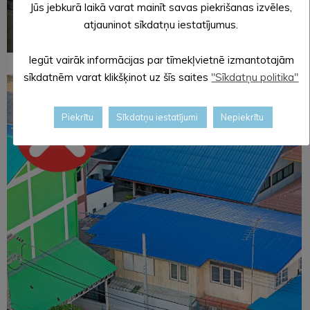
Jūs jebkurā laikā varat mainīt savas piekrišanas izvēles,
atjauninot sīkdatņu iestatījumus.
Iegūt vairāk informācijas par tīmekļvietnē izmantotajām
sīkdatnēm varat klikšķinot uz šīs saites
"Sīkdatņu politika"
Piekrītu
Sīkdatņu iestatījumi
Nepiekrītu