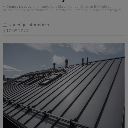
Alūksnes novads
>
Izmanto iespēju un konsultējies ar Būvvaldes
darbiniekiem par prasībām ēku fasādēm, jumtiem un būvkonstrukcijām
Noderīga informācija
| 10.09.2024