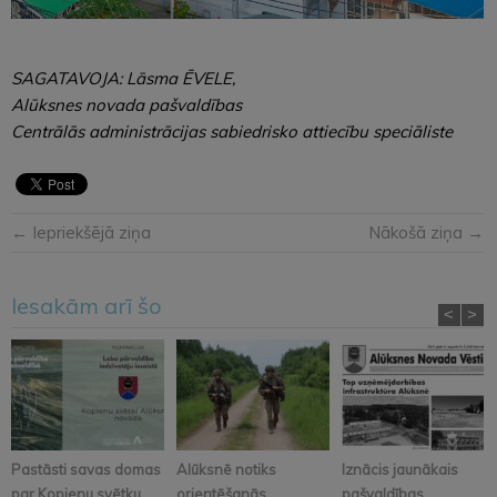
SAGATAVOJA: Lāsma ĒVELE,
Alūksnes novada pašvaldības
Centrālās administrācijas sabiedrisko attiecību speciāliste
← Iepriekšējā ziņa
Nākošā ziņa →
Iesakām arī šo
<
>
Pastāsti savas domas
Alūksnē notiks
Iznācis jaunākais
par Kopienu svētku
orientēšanās
pašvaldības