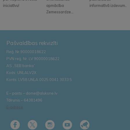
iniciatīvu!
apmācība
informatīvā izdevum...
Zemessardze...
Pašvaldības rekvizīti
Reģ. Nr.90000018622
PVN reģ. Nr. LV 90000018622
AS „SEB banka”
Kods: UNLALV2X
Konts: LV58 UNLA 0025 0041 3033 5
E – pasts – dome@aluksne.lv
Tālrunis – 64381496
E-adrese