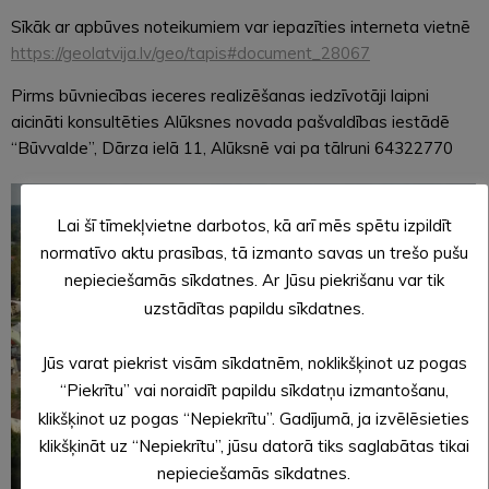
Sīkāk ar apbūves noteikumiem var iepazīties interneta vietnē
https://geolatvija.lv/geo/tapis#document_28067
Pirms būvniecības ieceres realizēšanas iedzīvotāji laipni
aicināti konsultēties Alūksnes novada pašvaldības iestādē
“Būvvalde”, Dārza ielā 11, Alūksnē vai pa tālruni 64322770
Lai šī tīmekļvietne darbotos, kā arī mēs spētu izpildīt
normatīvo aktu prasības, tā izmanto savas un trešo pušu
nepieciešamās sīkdatnes. Ar Jūsu piekrišanu var tik
uzstādītas papildu sīkdatnes.
Jūs varat piekrist visām sīkdatnēm, noklikšķinot uz pogas
“Piekrītu” vai noraidīt papildu sīkdatņu izmantošanu,
klikšķinot uz pogas “Nepiekrītu”. Gadījumā, ja izvēlēsieties
klikšķināt uz “Nepiekrītu”, jūsu datorā tiks saglabātas tikai
nepieciešamās sīkdatnes.