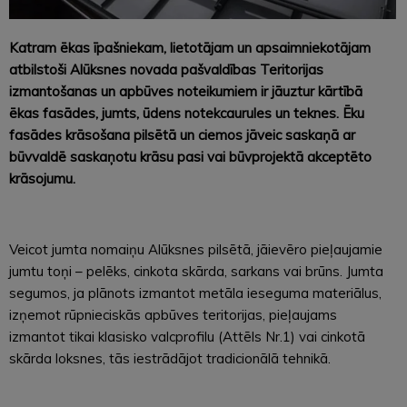
Katram ēkas īpašniekam, lietotājam un apsaimniekotājam
atbilstoši Alūksnes novada pašvaldības Teritorijas
izmantošanas un apbūves noteikumiem ir jāuztur kārtībā
ēkas fasādes, jumts, ūdens notekcaurules un teknes. Ēku
fasādes krāsošana pilsētā un ciemos jāveic saskaņā ar
būvvaldē saskaņotu krāsu pasi vai būvprojektā akceptēto
krāsojumu.
Veicot jumta nomaiņu Alūksnes pilsētā, jāievēro pieļaujamie
jumtu toņi – pelēks, cinkota skārda, sarkans vai brūns. Jumta
segumos, ja plānots izmantot metāla ieseguma materiālus,
izņemot rūpnieciskās apbūves teritorijas, pieļaujams
izmantot tikai klasisko valcprofilu (Attēls Nr.1) vai cinkotā
skārda loksnes, tās iestrādājot tradicionālā tehnikā.