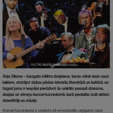
Ārija Elksne – bezgala mīlēta dzejniece, kuras vārdi skan cauri
laikiem, atstājot dziļas pēdas latviešu literatūrā un kultūrā, un
tagad jums ir iespēja piedzīvot šo unikālo pasauli dziesmu,
dzejas un atmiņu koncertuzvedumā, kurā piedalās izcili aktieri,
dziedātāji un mūziķi.
Koncertuzvedums ir veidots kā emocionāls ceļojums cauri