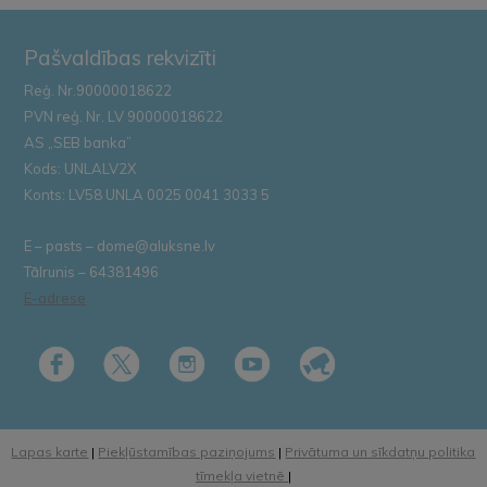
Pašvaldības rekvizīti
Reģ. Nr.90000018622
PVN reģ. Nr. LV 90000018622
AS „SEB banka”
Kods: UNLALV2X
Konts: LV58 UNLA 0025 0041 3033 5
E – pasts – dome@aluksne.lv
Tālrunis – 64381496
E-adrese
Lapas karte
|
Piekļūstamības paziņojums
|
Privātuma un sīkdatņu politika
tīmekļa vietnē
|