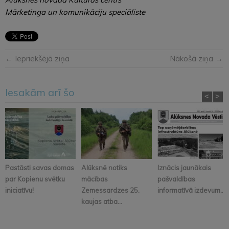
Mārketinga un komunikāciju speciāliste
← Iepriekšējā ziņa
Nākošā ziņa →
Iesakām arī šo
<
>
Pastāsti savas domas
Alūksnē notiks
Iznācis jaunākais
par Kopienu svētku
mācības
pašvaldības
iniciatīvu!
Zemessardzes 25.
informatīvā izdevum...
kaujas atba...