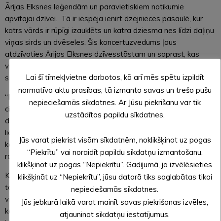
Ārijas Elksnes leģendām un paravietiskiem notikumie
apvītajai dzīvei. Tā ir iespēja ienirt dzejnieces pasaulē, kur
katrs vārds ir rūpīgi izauklēts un katra dziesma nes līdzi daļiņu
viņas sirds un dvēseles. Šis koncertuzvedums ļaus
atdzīvoties Ārijas Elksnes dzīvesstāstam un saprast, kas
viņai bija svarīgs – skaistā un vienotā dziesmu un dzejas
Lai šī tīmekļvietne darbotos, kā arī mēs spētu izpildīt
simbiozē.
normatīvo aktu prasības, tā izmanto savas un trešo pušu
“Es ļoti būtu gribējusi dzīvē satikt Āriju. Tādi harizmātiski
nepieciešamās sīkdatnes. Ar Jūsu piekrišanu var tik
cilvēki kā viņa, dzimst reti. Viņa ir dzejniece ar smalki izkoptu
uzstādītas papildu sīkdatnes.
dzejas valodu, ļoti skaidru vērtību sistēmu, lielu egregoru un
lielu, lielu talantu,” saka uzveduma iedvesmotāja un
Jūs varat piekrist visām sīkdatnēm, noklikšķinot uz pogas
komponiste Laila Ilze Purmaliete, kura ar cieņu un mīlestību
“Piekrītu” vai noraidīt papildu sīkdatņu izmantošanu,
radījusi šo īpašo muzikālo izrādi.
klikšķinot uz pogas “Nepiekrītu”. Gadījumā, ja izvēlēsieties
Koncertuzvedumā piedalās daudzi izcili mākslinieki, kuru
klikšķināt uz “Nepiekrītu”, jūsu datorā tiks saglabātas tikai
talants apvienojas, lai radītu neaizmirstamu vakaru: īpašais
nepieciešamās sīkdatnes.
viesis, komponists
Uldis Marhilevičs
, dziedātāja un
Jūs jebkurā laikā varat mainīt savas piekrišanas izvēles,
komponiste
Laila Ilze Purmaliete
, aktrise
Dace Bonāte
, kas
atjauninot sīkdatņu iestatījumus.