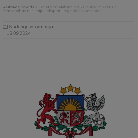
Alūksnes novads
>
Ceturtdien Alūksnē notiks lauksaimnieku un
Zemkopības ministrijas ekspertu reģionālais seminārs
Noderīga informācija
| 18.09.2024