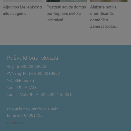
Atjaunos Melleņkalna
Pastāsti savas domas
Alūksnē notiks
ielas segumu
par Kopienu svētku
orientēšanās
iniciatīvu!
apmācība
Zemessardze...
Pašvaldības rekvizīti
Reģ. Nr.90000018622
PVN reģ. Nr. LV 90000018622
AS „SEB banka”
Kods: UNLALV2X
Konts: LV58 UNLA 0025 0041 3033 5
E – pasts – dome@aluksne.lv
Tālrunis – 64381496
E-adrese