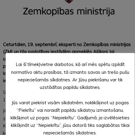
Ceturtdien, 19. septembrī, eksperti no Zemkopības ministrijas
(ZM) un tās padotības iestādēm apmeklēs Alūksni, lai
uzklausītu reģionālo lauksaimnieku jautājumus un informētu
Lai šī tīmekļvietne darbotos, kā arī mēs spētu izpildīt
par aktualitātēm nozarē un Latvijas Kopējās
normatīvo aktu prasības, tā izmanto savas un trešo pušu
lauksaimniecības politikas Stratēģiskā plāna (KLP SP)
nepieciešamās sīkdatnes. Ar Jūsu piekrišanu var tik
ieviešanā 2025. un turpmākajos gados.
uzstādītas papildu sīkdatnes.
Seminārs notiks Alūksnes kultūras centrā Brūža ielā 7 plkst.
13.00.
Jūs varat piekrist visām sīkdatnēm, noklikšķinot uz pogas
“Piekrītu” vai noraidīt papildu sīkdatņu izmantošanu,
Pasākumā skaidrojumus sniegs un uz jautājumiem atbildēs
klikšķinot uz pogas “Nepiekrītu”. Gadījumā, ja izvēlēsieties
zemkopības ministrs Armands Krauze, valsts sekretārs Ģirts
klikšķināt uz “Nepiekrītu”, jūsu datorā tiks saglabātas tikai
Krūmiņš, kā arī ZM, Lauku atbalsta dienesta, Latvijas Lauku
nepieciešamās sīkdatnes.
konsultāciju un izglītības centra (LLKC), Valsts augu