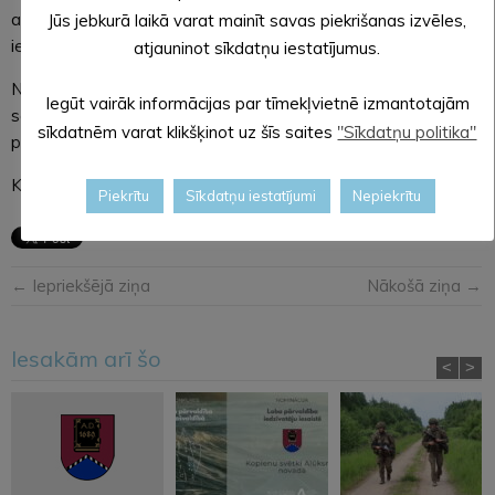
aizsardzības dienesta u.c. par lauksaimniecību atbildīgo
Jūs jebkurā laikā varat mainīt savas piekrišanas izvēles,
iestāžu eksperti.
atjauninot sīkdatņu iestatījumus.
Nākamais reģionālais seminārs notiks piektdien, 20.
Iegūt vairāk informācijas par tīmekļvietnē izmantotajām
septembrī, Madonas novada kultūras namā Raiņa ielā 12
sīkdatnēm varat klikšķinot uz šīs saites
"Sīkdatņu politika"
plkst. 10.30.
Konferenču ciklu rīko ZM sadarbībā ar LLKC.
Piekrītu
Sīkdatņu iestatījumi
Nepiekrītu
← Iepriekšējā ziņa
Nākošā ziņa →
Iesakām arī šo
<
>