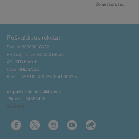
Zemessardze...
Pašvaldības rekvizīti
Reģ. Nr.90000018622
PVN reģ. Nr. LV 90000018622
AS „SEB banka”
Kods: UNLALV2X
Konts: LV58 UNLA 0025 0041 3033 5
E – pasts – dome@aluksne.lv
Tālrunis – 64381496
E-adrese