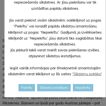
nepieciešamās sīkdatnes. Ar Jūsu piekrišanu var tik
uzstādītas papildu sīkdatnes.
Jūs varat piekrist visām sīkdatnēm, noklikšķinot uz pogas
“Piekrītu” vai noraidīt papildu sīkdatņu izmantošanu,
Austru Āboliņu 100 gadu jubilejā sveic Dzintars Adlers un Nansija Zučika
klikšķinot uz pogas “Nepiekrītu”. Gadījumā, ja izvēlēsieties
klikšķināt uz “Nepiekrītu”, jūsu datorā tiks saglabātas tikai
Svētdien, 22. septembrī, Alūksnes novada pašvaldības
nepieciešamās sīkdatnes.
domes priekšsēdētājs
Dzintars Adlers
un Alūksnes novada
Jūs jebkurā laikā varat mainīt savas piekrišanas izvēles,
Dzimtsarakstu nodaļas vadītājas vietniece Nansija Zučika
atjauninot sīkdatņu iestatījumus.
sveica Alūksnes novada vecāko iedzīvotāju – Ausmu Miliju
Zakarīti viņas 104 gadu jubilejā un 100 gadu jubilejā –
Iegūt vairāk informācijas par tīmekļvietnē izmantotajām
Austru Āboliņu.
sīkdatnēm varat klikšķinot uz šīs saites
"Sīkdatņu politika"
Ausma Milija Zakarīte lielo dzīves jubileju sagaidīja
Jaunalūksnes pagasta Kolberģī kopā ar meitu Ievu, dēlu Juri,
ģimenes locekļiem. Savukārt Austru Āboliņu, pārkāpjot 100
Piekrītu
Sīkdatņu iestatījumi
Nepiekrītu
gadu slieksni, viņas pašreizējā dzīves vietā sociālās aprūpes
centrā “Alūksne” apciemoja plašā radu saime no Daugavpils,
Rēzeknes, Balviem un īpaši par godu Austras jubilejai – pat