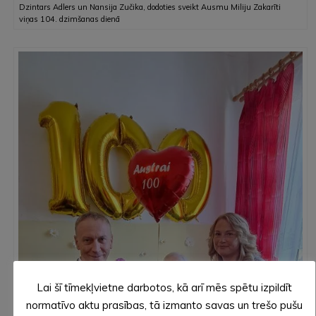
Dzintars Adlers un Nansija Zučika, dodoties sveikt Ausmu Miliju Zakarīti
viņas 104. dzimšanas dienā
Lai šī tīmekļvietne darbotos, kā arī mēs spētu izpildīt
normatīvo aktu prasības, tā izmanto savas un trešo pušu