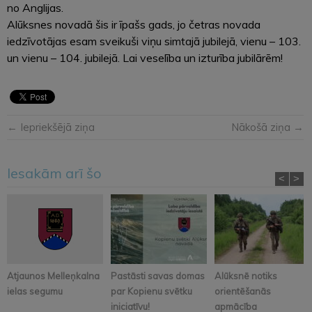
no Anglijas.
Alūksnes novadā šis ir īpašs gads, jo četras novada
iedzīvotājas esam sveikuši viņu simtajā jubilejā, vienu – 103.
un vienu – 104. jubilejā. Lai veselība un izturība jubilārēm!
← Iepriekšējā ziņa
Nākošā ziņa →
Iesakām arī šo
<
>
Atjaunos Melleņkalna
Pastāsti savas domas
Alūksnē notiks
ielas segumu
par Kopienu svētku
orientēšanās
iniciatīvu!
apmācība