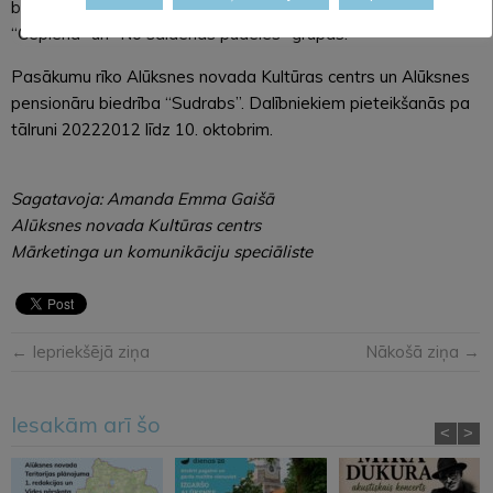
balvas nonāks pie trim labākajiem sāļo, saldo konservējumu,
“Cepiena” un “No saldenās pudeles” grupās.
Pasākumu rīko Alūksnes novada Kultūras centrs un Alūksnes
pensionāru biedrība “Sudrabs”. Dalībniekiem pieteikšanās pa
tālruni 20222012 līdz 10. oktobrim.
Sagatavoja: Amanda Emma Gaišā
Alūksnes novada Kultūras centrs
Mārketinga un komunikāciju speciāliste
← Iepriekšējā ziņa
Nākošā ziņa →
Iesakām arī šo
<
>