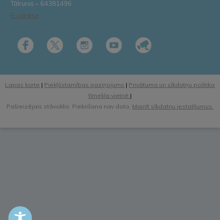
Tālrunis – 64381496
E-adrese
Lapas karte
|
Piekļūstamības paziņojums
|
Privātuma un sīkdatņu politika
tīmekļa vietnē
|
Pašreizējais stāvoklis: Piekrišana nav dota.
Mainīt sīkdatņu iestatījumus.