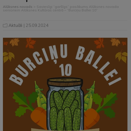
Alūksnes novads
>
Saviesīgi “garšīgs” pasākums Alūksnes novada
senioriem Alūksnes Kultūras centrā – “Burciņu Ballei 10”
Aktuāli
| 25.09.2024