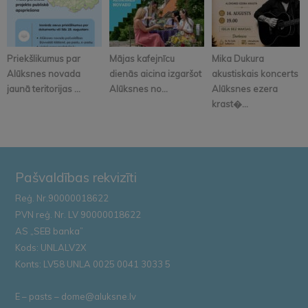
Priekšlikumus par
Mājas kafejnīcu
Mika Dukura
Alūksnes novada
dienās aicina izgaršot
akustiskais koncerts
jaunā teritorijas ...
Alūksnes no...
Alūksnes ezera
krast�...
Pašvaldības rekvizīti
Reģ. Nr.90000018622
PVN reģ. Nr. LV 90000018622
AS „SEB banka”
Kods: UNLALV2X
Konts: LV58 UNLA 0025 0041 3033 5
E – pasts – dome@aluksne.lv