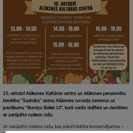
10. oktobrī Alūksnes Kultūras centrs un Alūksnes pensionāru
biedrība “Sudrabs” aicina Alūksnes novada seniorus uz
pasākumu “Burciņu Ballei 10”, kurā varēs dalīties un cienāties
ar sarūpēto rudens ražu.
Ar sarūpēto rudens ražu, kas pārstrādāta konservējumos –