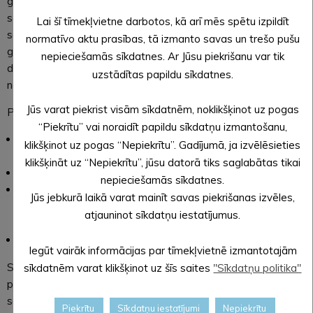
gan sāļos, gan saldos, aicināti piedalīties Alūksnes novada
seniori. Degustācijas galds “Cepiens” aicina saimnieces un
Lai šī tīmekļvietne darbotos, kā arī mēs spētu izpildīt
saimniekus palepoties arī ar citādi pagatavotu rudens ražu. Šī
normatīvo aktu prasības, tā izmanto savas un trešo pušu
gada jaunums – aicinām lepoties ar pašdarinātiem rudens
nepieciešamās sīkdatnes. Ar Jūsu piekrišanu var tik
dzērieniem. Ja nav izdevies atrast laiku, ko pagatavot, tas
uzstādītas papildu sīkdatnes.
nekas, arī tikai degustētāji ir laipni gaidīti!
Jūs varat piekrist visām sīkdatnēm, noklikšķinot uz pogas
Pasākuma norise:
“Piekrītu” vai noraidīt papildu sīkdatņu izmantošanu,
13.00-14.00 ierašanās, konservējumu, “Cepienu” un rudens
klikšķinot uz pogas “Nepiekrītu”. Gadījumā, ja izvēlēsieties
dzērienu reģistrācija;
klikšķināt uz “Nepiekrītu”, jūsu datorā tiks saglabātas tikai
14.00-15.00 degustācija un balsošana;
nepieciešamās sīkdatnes.
15.00-16.00 rezultātu apkopošana, padomi un dzīves
Jūs jebkurā laikā varat mainīt savas piekrišanas izvēles,
receptes malēniešu gaumē no Jaunlaicenes muižas muzeja
atjauninot sīkdatņu iestatījumus.
“Malēnieša pasaule”;
16.00-18.00 dalībnieku apbalvošana, saviesīga atpūta.
Iegūt vairāk informācijas par tīmekļvietnē izmantotajām
Savu vērtējumu pēc degustācijas varēs paust ikviens
sīkdatnēm varat klikšķinot uz šīs saites
"Sīkdatņu politika"
pasākuma apmeklētājs, nosakot uzvarētājus. Pateicības
saņems visi dalībnieki, bet pasākuma organizatoru sarūpētās
Piekrītu
Sīkdatņu iestatījumi
Nepiekrītu