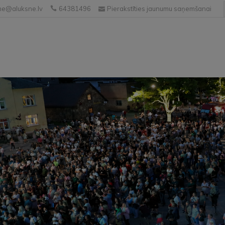
e@aluksne.lv
64381496
Pierakstīties jaunumu saņemšanai