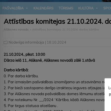
PAŠVALDĪBA
KALENDĀRS
TŪRISMS
KULTŪRA
SPO
Attīstības komitejas 21.10.2024. d
Alūksnes novads
>
Attīstības komitejas 21.10.2024. darba kārtība
Noderīga informācija
| 18.10.2024
21.10.2024., plkst. 10:00
Dārza ielā 11, Alūksnē, Alūksnes novadā zālē 1.stāvā
Darba kārtībā:
0. Par darba kārtību.
1. Par izmaiņām pašvaldības iznomājamo un atsavināmo neku
L
2. Par bieži sastopamo derīgo izrakteņu ieguves atļaujas izsn
3. Par Alūksnes novada pašvaldības domes lēmumu atcelšanu.
p
4. Par noteikumu Nr. __/2024 “Kārtība, kādā Alūksnes novada pa
5. Par tirgus statusa atcelšanu .