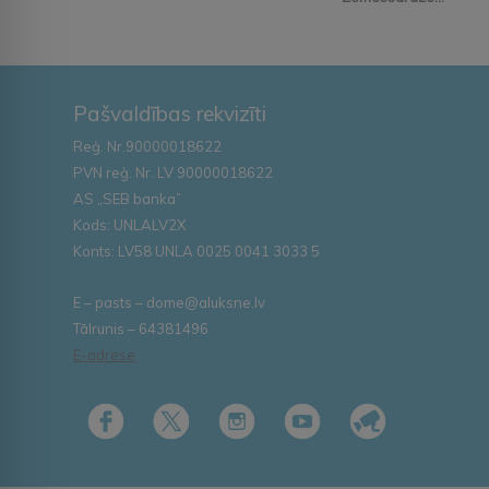
Pašvaldības rekvizīti
Reģ. Nr.90000018622
PVN reģ. Nr. LV 90000018622
AS „SEB banka”
Kods: UNLALV2X
Konts: LV58 UNLA 0025 0041 3033 5
E – pasts – dome@aluksne.lv
Tālrunis – 64381496
E-adrese