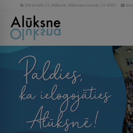
Dārza iela 11, Alūksne, Alūksnes novads, LV-4301
dom