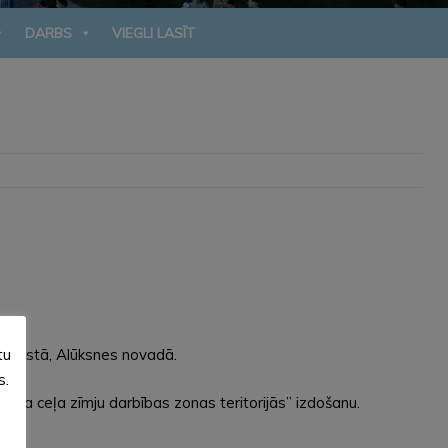
DARBS
VIEGLI LASĪT
tu
 pagastā, Alūksnes novadā.
s.
uma ceļa zīmju darbības zonas teritorijās” izdošanu.