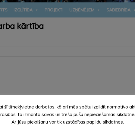
RTS
IZGLĪTĪBA
PROJEKTI
UZŅĒMĒJIEM
SABIEDRĪBA
arba kārtība
stamo īpašumu sarakstā.
ai šī tīmekļvietne darbotos, kā arī mēs spētu izpildīt normatīvo ak
iegšanu smilts-grants un smilts atradnei “Jaunrautiņas”, Ziemera
rasības, tā izmanto savas un trešo pušu nepieciešamās sīkdatne
švaldība izsniedz atļaujas transportlīdzekļa iebraukšanai aizlieg
Ar Jūsu piekrišanu var tik uzstādītas papildu sīkdatnes.