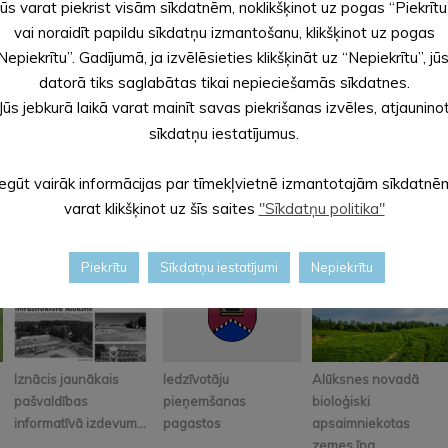
Jūs varat piekrist visām sīkdatnēm, noklikšķinot uz pogas “Piekrītu
mazināšana, veicot ilgtspējīgas infrastruktūras izveidi un atjaun
vai noraidīt papildu sīkdatņu izmantošanu, klikšķinot uz pogas
sastāvā.
Nepiekrītu”. Gadījumā, ja izvēlēsieties klikšķināt uz “Nepiekrītu”, jū
datorā tiks saglabātas tikai nepieciešamās sīkdatnes.
Jūs jebkurā laikā varat mainīt savas piekrišanas izvēles, atjaunino
sīkdatņu iestatījumus.
Iegūt vairāk informācijas par tīmekļvietnē izmantotajām sīkdatnē
varat klikšķinot uz šīs saites
"Sīkdatņu politika"
Piekrītu
Sīkdatņu iestatījumi
Nepiekrītu
Iznācis jaunākais
Iedzīvotāju
Alūksnes novadā
pašvaldības
pieņemšanas
bioloģiski
informatīvā izdevum...
pagastos
apsaimniekotas
zemes īpa...