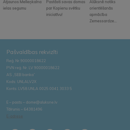
Atjaunos Melleņkalna
Pastāsti savas domas
Alūksnē notiks
ielas segumu
par Kopienu svētku
orientēšanās
iniciatīvu!
apmācība
Zemessardze...
Pašvaldības rekvizīti
Reģ. Nr.90000018622
PVN reģ. Nr. LV 90000018622
AS „SEB banka”
Kods: UNLALV2X
Konts: LV58 UNLA 0025 0041 3033 5
E – pasts – dome@aluksne.lv
Tālrunis – 64381496
E-adrese