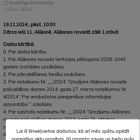
Noderīga informācija
| 15.11.2024
19.11.2024., plkst. 10:00
Dārza ielā 11, Alūksnē, Alūksnes novadā zālē 1.stāvā
Darba kārtībā:
0. Par darba kārtību.
1. Par Alūksnes novada teritorijas plānojuma 2028.-2040.
gadam izstrādes uzsākšanu.
2. Par pārvaldīšanas tiesību nodošanu.
3. Par noteikumu Nr. __/2024 “Grozījumi Alūksnes novada
pašvaldības domes 2014. gada 27. marta noteikumos Nr.
4/2014 “Par ierobežotas pieejamības informācijas
aizsardzību”” izdošanu.
4. Par saistošo noteikumu Nr. __/2024 “Grozījums Alūksnes
novada pašvaldības domes 2023. gada 26. oktobra
saistošajos noteikumos Nr. 30/2023 “Par mājas (istabas)
Lai šī tīmekļvietne darbotos, kā arī mēs spētu izpildīt
dzīvnieku turēšanu Alūksnes novadā”” izdošanu.
normatīvo aktu prasības, tā izmanto savas un trešo pušu