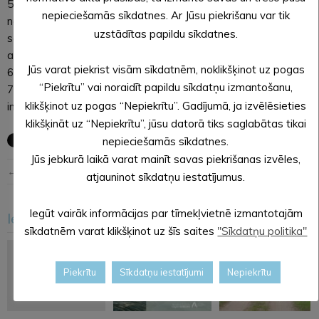
5. Par saistošo noteikumu Nr. __/2024 “Grozījumi Alūksnes
nepieciešamās sīkdatnes. Ar Jūsu piekrišanu var tik
novada pašvaldības domes 2023. gada 30. novembra
uzstādītas papildu sīkdatnes.
saistošajos noteikumos Nr. 38/2023 “Par sadzīves atkritumu
apsaimniekošanu Alūksnes novadā”” izdošanu.
Jūs varat piekrist visām sīkdatnēm, noklikšķinot uz pogas
6. Par Investīciju plāna 2022.-2027. gadam aktualizēšanu.
“Piekrītu” vai noraidīt papildu sīkdatņu izmantošanu,
7. Par projektu “Uzņēmējdarbības attīstībai nepieciešamās
klikšķinot uz pogas “Nepiekrītu”. Gadījumā, ja izvēlēsieties
infrastruktūras izbūve Alūksnes novadā”.
klikšķināt uz “Nepiekrītu”, jūsu datorā tiks saglabātas tikai
nepieciešamās sīkdatnes.
Jūs jebkurā laikā varat mainīt savas piekrišanas izvēles,
← Iepriekšējā ziņa
Nākošā ziņa →
atjauninot sīkdatņu iestatījumus.
Iegūt vairāk informācijas par tīmekļvietnē izmantotajām
Iesakām arī šo
<
>
sīkdatnēm varat klikšķinot uz šīs saites
"Sīkdatņu politika"
Piekrītu
Sīkdatņu iestatījumi
Nepiekrītu