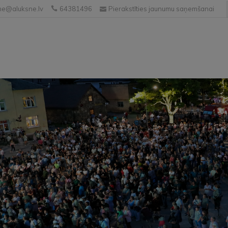
e@aluksne.lv
64381496
Pierakstīties jaunumu saņemšanai