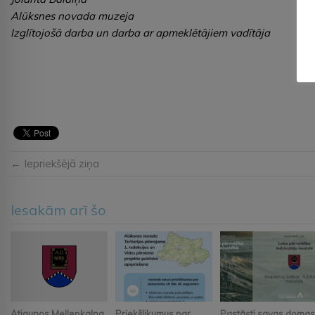
Alūksnes novada muzeja
Izglītojošā darba un darba ar apmeklētājiem vadītāja
← Iepriekšējā ziņa
Iesakām arī šo
Atjaunos Melleņkalna
Priekšlikumus par
Pastāsti savas domas