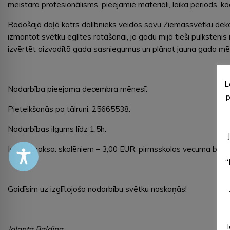
meistara profesionālisms, pieejamie materiāli, laika periods, ka
Radošajā daļā katrs dalībnieks veidos savu Ziemassvētku dekor
izmantot svētku eglītes rotāšanai, jo gadu mijā tieši pulkstenis
izvērtēt aizvadītā gada sasniegumus un plānot jauna gada mē
L
Nodarbība pieejama decembra mēnesī.
p
Pieteikšanās pa tālruni: 25665538.
Nodarbības ilgums līdz 1,5h.
Ieejas maksa: skolēniem – 3,00 EUR, pirmsskolas vecuma bērn
“
Gaidīsim uz izglītojošo nodarbību svētku noskaņās!
Jolanta Baldiņa