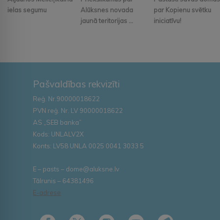
ielas segumu
Alūksnes novada
par Kopienu svētku
jaunā teritorijas ...
iniciatīvu!
Pašvaldības rekvizīti
Reģ. Nr.90000018622
PVN reģ. Nr. LV 90000018622
AS „SEB banka”
Kods: UNLALV2X
Konts: LV58 UNLA 0025 0041 3033 5
E – pasts – dome@aluksne.lv
Tālrunis – 64381496
E-adrese