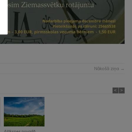
Nākošā ziņa →
<
>
Alūksnes novadā