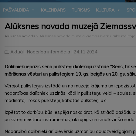
PAŠVALDĪBA
KALENDĀRS
TŪRISMS
KULTŪRA
SPO
Alūksnes novada muzejā Ziemassvēt
Alūksnes novads
>
Alūksnes novada muzejā Ziemassvētku laikā izglītojo
Aktuāli
,
Noderīga informācija
| 24.11.2024
Dalībnieki iepazīs seno pulksteņu kolekciju izstādē “Sens, tik sen
mērīšanas vēsturi un pulksteņiem 19. gs. beigās un 20. gs. sāk
Vērojot pulksteņus izstādē un no muzeja krājuma un iepazīstotie
nodarbības dalībnieki uzzinās, kādi ir pulksteņu veidi – saules, s
modinātāji, rokas pulksteņi, kabatas pulksteņi u.c.
Izpētot to darbību, būs iespēja noskaidrot, kā strādā dažādu 
pulksteņmeistara instrumentus, cik rūpīgs un smalks ir šī aroda
Nodarbībā dalībnieki arī pievērsīs uzmanību daudzveidīgajam 