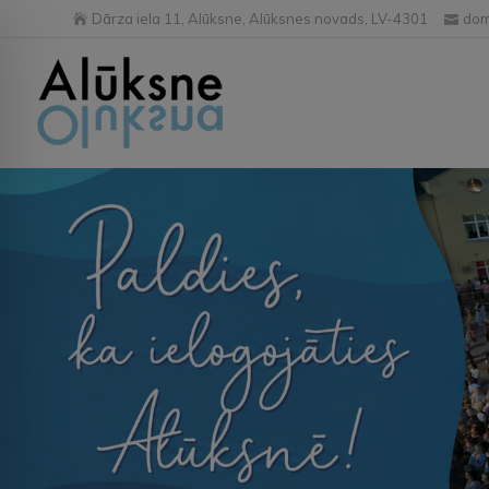
Dārza iela 11, Alūksne, Alūksnes novads, LV-4301
dom