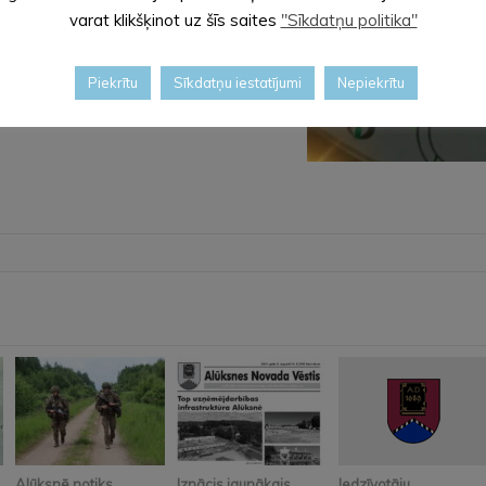
varat klikšķinot uz šīs saites
"Sīkdatņu politika"
Piekrītu
Sīkdatņu iestatījumi
Nepiekrītu
Alūksnē notiks
Iznācis jaunākais
Iedzīvotāju