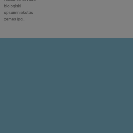
bioloģiski
apsaimniekotas
zemes īpa...