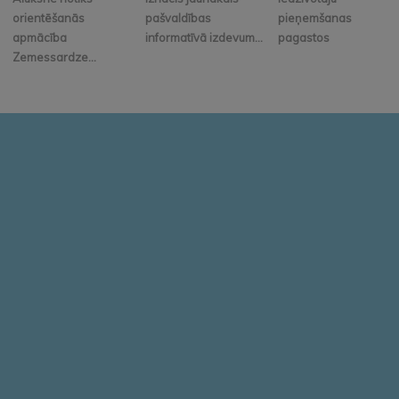
orientēšanās
pašvaldības
pieņemšanas
apmācība
informatīvā izdevum...
pagastos
Zemessardze...