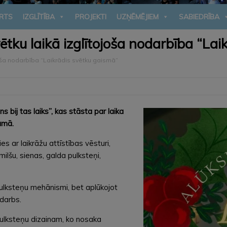
RTS
IZGLĪTĪBA
PROJEKTI
UZŅĒMĒJIEM
SABIEDRĪBA
ku laikā izglītojoša nodarbība “Lai
ša nodarbība “Laikrādis svētku gaismā”
s bij tas laiks”, kas stāsta par laika
umā.
s ar laikrāžu attīstības vēsturi,
milšu, sienas, galda pulksteņi,
pulksteņu mehānismi, bet aplūkojot
 darbs.
pulksteņu dizainam, ko nosaka