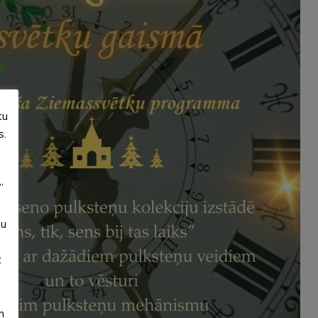
tu
s.
”
su
t
m