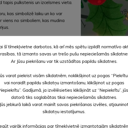
d tapis pulkstenis un izcelsmes vieta.
u, kas simbolizē laiku un ko var
 ir viens no simboliem, kas mudina
rķus.
ai šī tīmekļvietne darbotos, kā arī mēs spētu izpildīt normatīvo ak
rasības, tā izmanto savas un trešo pušu nepieciešamās sīkdatne
Ar Jūsu piekrišanu var tik uzstādītas papildu sīkdatnes.
Jūs varat piekrist visām sīkdatnēm, noklikšķinot uz pogas “Piekrītu
vai noraidīt papildu sīkdatņu izmantošanu, klikšķinot uz pogas
iem – 1,50 EUR.
Nepiekrītu”. Gadījumā, ja izvēlēsieties klikšķināt uz “Nepiekrītu”, jū
datorā tiks saglabātas tikai nepieciešamās sīkdatnes.
Jūs jebkurā laikā varat mainīt savas piekrišanas izvēles, atjaunino
sīkdatņu iestatījumus.
Iegūt vairāk informācijas par tīmekļvietnē izmantotajām sīkdatnē