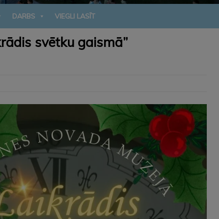
DARBS
VIEGLI LASĪT
krādis svētku gaismā”