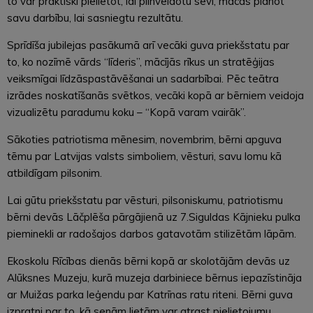
to var praktiski pielietot, lai pilnveidotu sevi, mācās plānot
savu darbību, lai sasniegtu rezultātu.
Sprīdīša jubilejas pasākumā arī vecāki guva priekšstatu par
to, ko nozīmē vārds “līderis”, mācījās rīkus un stratēģijas
veiksmīgai līdzāspastāvēšanai un sadarbībai. Pēc teātra
izrādes noskatīšanās svētkos, vecāki kopā ar bērniem veidoja
vizualizētu paradumu koku – “Kopā varam vairāk”.
Sākoties patriotisma mēnesim, novembrim, bērni apguva
tēmu par Latvijas valsts simboliem, vēsturi, savu lomu kā
atbildīgam pilsonim.
Lai gūtu priekšstatu par vēsturi, pilsoniskumu, patriotismu
bērni devās Lāčplēša pārgājienā uz 7.Siguldas Kājnieku pulka
pieminekli ar radošajos darbos gatavotām stilizētām lāpām.
Ekoskolu Rīcības dienās bērni kopā ar skolotājām devās uz
Alūksnes Muzeju, kurā muzeja darbiniece bērnus iepazīstināja
ar Muižas parka leģendu par Katrīnas ratu riteni. Bērni guva
izpratni par to, kā senām lietām var atrast pielietojumu.