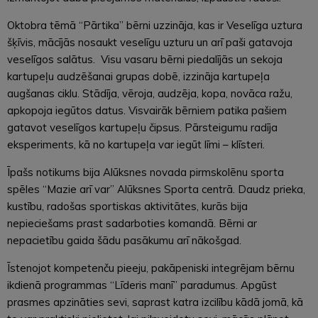
Oktobra tēmā “Pārtika” bērni uzzināja, kas ir Veselīga uztura
šķīvis, mācījās nosaukt veselīgu uzturu un arī paši gatavoja
veselīgos salātus. Visu vasaru bērni piedalījās un sekoja
kartupeļu audzēšanai grupas dobē, izzināja kartupeļa
augšanas ciklu. Stādīja, vēroja, audzēja, kopa, novāca ražu,
apkopoja iegūtos datus. Visvairāk bērniem patika pašiem
gatavot veselīgos kartupeļu čipsus. Pārsteigumu radīja
eksperiments, kā no kartupeļa var iegūt līmi – klīsteri.
Īpašs notikums bija Alūksnes novada pirmskolēnu sporta
spēles “Mazie arī var” Alūksnes Sporta centrā. Daudz prieka,
kustību, radošas sportiskas aktivitātes, kurās bija
nepieciešams prast sadarboties komandā. Bērni ar
nepacietību gaida šādu pasākumu arī nākošgad.
Īstenojot kompetenču pieeju, pakāpeniski integrējam bērnu
ikdienā programmas “Līderis manī” paradumus. Apgūst
prasmes apzināties sevi, saprast katra izcilību kādā jomā, kā