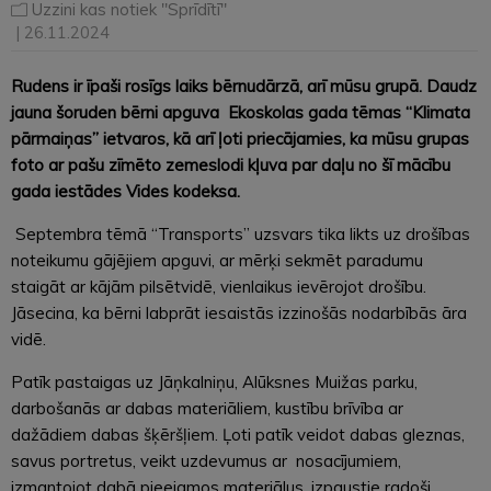
Uzzini kas notiek "Sprīdītī"
| 26.11.2024
Rudens ir īpaši rosīgs laiks bērnudārzā, arī mūsu grupā. Daudz
jauna šoruden bērni apguva Ekoskolas gada tēmas “Klimata
pārmaiņas” ietvaros, kā arī ļoti priecājamies, ka mūsu grupas
foto ar pašu zīmēto zemeslodi kļuva par daļu no šī mācību
gada iestādes Vides kodeksa.
Septembra tēmā “Transports” uzsvars tika likts uz drošības
noteikumu gājējiem apguvi, ar mērķi sekmēt paradumu
staigāt ar kājām pilsētvidē, vienlaikus ievērojot drošību.
Jāsecina, ka bērni labprāt iesaistās izzinošās nodarbībās āra
vidē.
Patīk pastaigas uz Jāņkalniņu, Alūksnes Muižas parku,
darbošanās ar dabas materiāliem, kustību brīvība ar
dažādiem dabas šķēršļiem. Ļoti patīk veidot dabas gleznas,
savus portretus, veikt uzdevumus ar nosacījumiem,
izmantojot dabā pieejamos materiālus, izpaustie radoši.