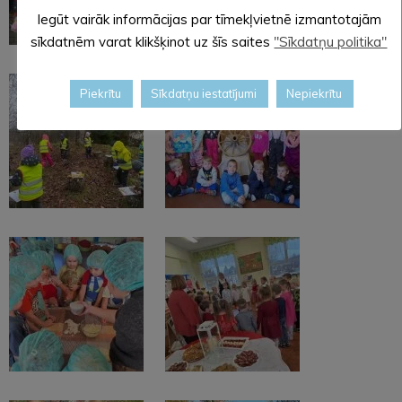
Iegūt vairāk informācijas par tīmekļvietnē izmantotajām
sīkdatnēm varat klikšķinot uz šīs saites
"Sīkdatņu politika"
Piekrītu
Sīkdatņu iestatījumi
Nepiekrītu