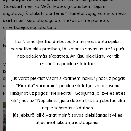
Savukārt mēs, kā Meža Mātes grupas bērni, bijām
sagatavojuši plakātu par tēmu “Planētai vajag varoņus, nevis
izcirtumus”, kurā atspoguļota meža nozīme planētas
dzīvotspējas saglabāšanā.
Lai veicinātu atbildības sajūtu pret valsti, kurā dzīvojam, bērni
Lai šī tīmekļvietne darbotos, kā arī mēs spētu izpildīt
kopā ar skolotājām piedalās arī apkārtējās vides sakopšanā
normatīvo aktu prasības, tā izmanto savas un trešo pušu
– plogingā.
nepieciešamās sīkdatnes. Ar Jūsu piekrišanu var tik
uzstādītas papildu sīkdatnes.
Valsts svētku nedēļā tika organizēts draudzības pasākums
kopā ar Gudrības Mātes grupas bērniem – tika spēlētas
spēles ar uzdevumiem par Latvijas valsts un dabas
Jūs varat piekrist visām sīkdatnēm, noklikšķinot uz pogas
simboliem, gājām rotaļās ar dziedāšanu un cienājāmies ar
“Piekrītu” vai noraidīt papildu sīkdatņu izmantošanu,
pašu gatavotiem cepumiem.
klikšķinot uz pogas “Nepiekrītu”. Gadījumā, ja izvēlēsieties
klikšķināt uz “Nepiekrītu”, jūsu datorā tiks saglabātas tikai
nepieciešamās sīkdatnes.
Jūs jebkurā laikā varat mainīt savas piekrišanas izvēles,
atjauninot sīkdatņu iestatījumus.