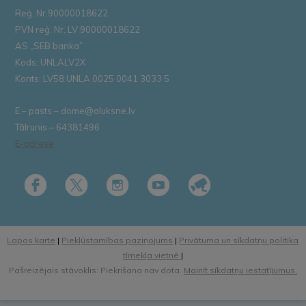
Reģ. Nr.90000018622
PVN reģ. Nr. LV 90000018622
AS „SEB banka”
Kods: UNLALV2X
Konts: LV58 UNLA 0025 0041 3033 5
E – pasts – dome@aluksne.lv
Tālrunis – 64381496
E-adrese
Lapas karte
|
Piekļūstamības paziņojums
|
Privātuma un sīkdatņu politika
tīmekļa vietnē
|
Pašreizējais stāvoklis: Piekrišana nav dota.
Mainīt sīkdatņu iestatījumus.