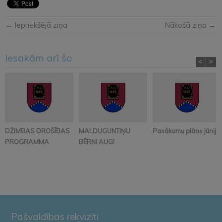
← Iepriekšējā ziņa
Nākošā ziņa →
Iesakām arī šo
<
>
DŽIMBAS DROŠĪBAS
MALDUGUNTIŅU
Pasākumu plāns jūnijā
PROGRAMMA
BĒRNI AUG!
Pašvaldības rekvizīti