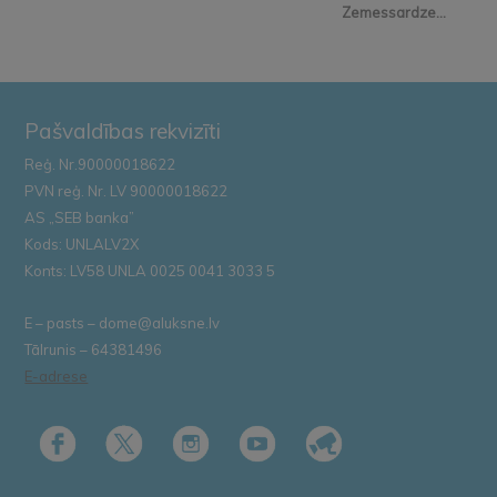
Zemessardze...
Pašvaldības rekvizīti
Reģ. Nr.90000018622
PVN reģ. Nr. LV 90000018622
AS „SEB banka”
Kods: UNLALV2X
Konts: LV58 UNLA 0025 0041 3033 5
E – pasts – dome@aluksne.lv
Tālrunis – 64381496
E-adrese