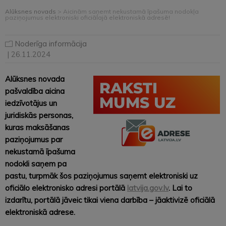
Alūksnes novads
>
Aicinām saņemt nekustamā īpašuma nodokļa
paziņojumus elektroniski oficiālajā elektroniskā adresē!
Noderīga informācija
| 26.11.2024
Alūksnes novada
pašvaldība aicina
iedzīvotājus un
juridiskās personas,
kuras maksāšanas
paziņojumus par
nekustamā īpašuma
nodokli saņem pa
pastu, turpmāk šos paziņojumus saņemt elektroniski uz
oficiālo elektronisko adresi portālā
latvija.gov.lv
. Lai to
izdarītu, portālā jāveic tikai viena darbība – jāaktivizē oficiālā
elektroniskā adrese.