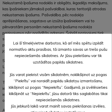
Nekustamā īpašuma nodoklis ir obligāts, ikgadējs maksājums,
kas īpašniekam jāmaksā pašvaldībai, kuras teritorijā atrodas
nekustamais īpašums. Pašvaldība, pēc nodokļa
aprēķināšanas, sagatavo un izsūta īpašniekiem vai to
pilnvarotām personām nekustamā īpašuma nodokļa
paziņojumus pēc norādītās adreses. Šobrīd paziņojumi tiek
sūtīti dažādos veidos – uz deklarēto (reģistrēto) adresi
Lai šī tīmekļvietne darbotos, kā arī mēs spētu izpildīt
papīra formātā, uz oficiālo elektronisko adresi vai uz e-pastu,
normatīvo aktu prasības, tā izmanto savas un trešo pušu
ja persona sniegusi piekrišanu šādam saņemšanas veidam.
nepieciešamās sīkdatnes. Ar Jūsu piekrišanu var tik
Sūtīšana papīra formātā ir visdārgākā izvēle mums visiem.
uzstādītas papildu sīkdatnes.
Latvijas sabiedrībai kopā tā izmaksā vairāk kā miljonu eiro. Šo
naudu varētu izmantot citiem sabiedrībai svarīgiem mērķiem.
Jūs varat piekrist visām sīkdatnēm, noklikšķinot uz pogas
“Piekrītu” vai noraidīt papildu sīkdatņu izmantošanu,
Turklāt pēc oficiālās elektroniskās adreses izveides arī citas
klikšķinot uz pogas “Nepiekrītu”. Gadījumā, ja izvēlēsieties
iestādes ar Jums varēs sazināties elektroniski un Jums būs
klikšķināt uz “Nepiekrītu”, jūsu datorā tiks saglabātas tikai
iespēja ar iestādēm oficiālo saziņu turpmāk veikt elektroniski
nepieciešamās sīkdatnes.
oficiālajā elektroniskajā adresē.
Jūs jebkurā laikā varat mainīt savas piekrišanas izvēles,
Aicinām iedzīvotājus un juridiskās personas aktivizēt e-adresi