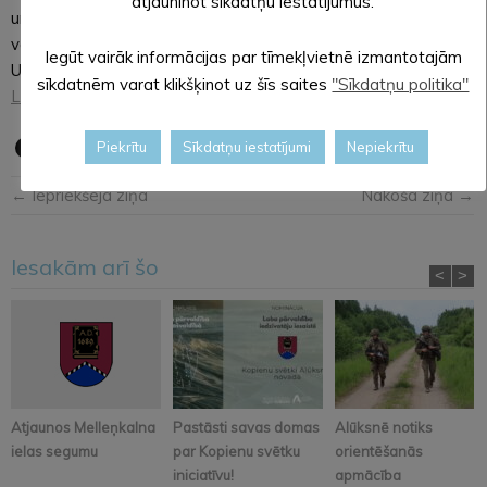
atjauninot sīkdatņu iestatījumus.
un turpmāk un saņemt dokumentus no pašvaldības un arī
valsts iestādēm savā oficiālajā elektroniskajā adresē.
Iegūt vairāk informācijas par tīmekļvietnē izmantotajām
Uzziniet vairāk par oficiālo elektronisko adresi
portālā
sīkdatnēm varat klikšķinot uz šīs saites
"Sīkdatņu politika"
Latvija.gov.lv
.
Piekrītu
Sīkdatņu iestatījumi
Nepiekrītu
← Iepriekšējā ziņa
Nākošā ziņa →
Iesakām arī šo
<
>
Atjaunos Melleņkalna
Pastāsti savas domas
Alūksnē notiks
ielas segumu
par Kopienu svētku
orientēšanās
iniciatīvu!
apmācība