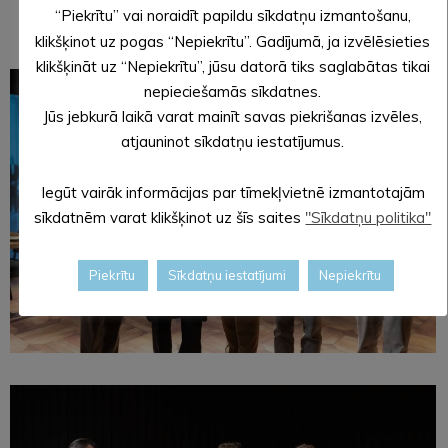
“Piekrītu” vai noraidīt papildu sīkdatņu izmantošanu,
klikšķinot uz pogas “Nepiekrītu”. Gadījumā, ja izvēlēsieties
klikšķināt uz “Nepiekrītu”, jūsu datorā tiks saglabātas tikai
nepieciešamās sīkdatnes.
Jūs jebkurā laikā varat mainīt savas piekrišanas izvēles,
atjauninot sīkdatņu iestatījumus.
Iegūt vairāk informācijas par tīmekļvietnē izmantotajām
sīkdatnēm varat klikšķinot uz šīs saites
"Sīkdatņu politika"
Piekrītu
Sīkdatņu iestatījumi
Nepiekrītu