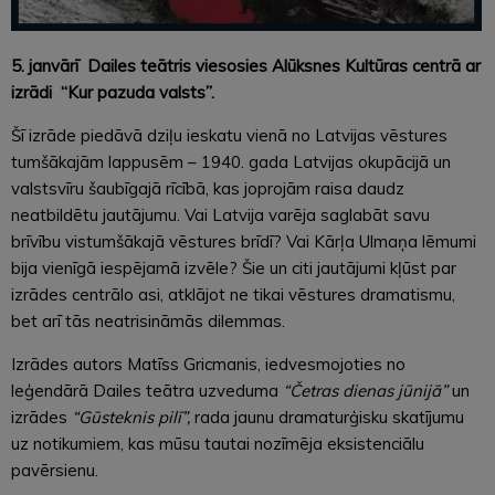
5. janvārī Dailes teātris viesosies Alūksnes Kultūras centrā ar
izrādi “Kur pazuda valsts”.
Šī izrāde piedāvā dziļu ieskatu vienā no Latvijas vēstures
tumšākajām lappusēm – 1940. gada Latvijas okupācijā un
valstsvīru šaubīgajā rīcībā, kas joprojām raisa daudz
neatbildētu jautājumu. Vai Latvija varēja saglabāt savu
brīvību vistumšākajā vēstures brīdī? Vai Kārļa Ulmaņa lēmumi
bija vienīgā iespējamā izvēle? Šie un citi jautājumi kļūst par
izrādes centrālo asi, atklājot ne tikai vēstures dramatismu,
bet arī tās neatrisināmās dilemmas.
Izrādes autors Matīss Gricmanis, iedvesmojoties no
leģendārā Dailes teātra uzveduma
“Četras dienas jūnijā”
un
izrādes
“Gūsteknis pilī”,
rada jaunu dramaturģisku skatījumu
uz notikumiem, kas mūsu tautai nozīmēja eksistenciālu
pavērsienu.