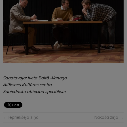
Sagatavoja: Iveta Baltā -Vanaga
Alūksnes Kultūras centra
Sabiedrisko attiecibu speciāliste
← Iepriekšējā ziņa
Nākošā ziņa →