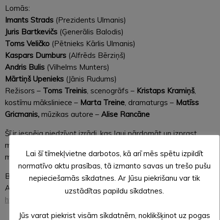
Lomās:
Imants Strads
(Prezidents Ulmanis)
Juris Bartkevičs
(Ģenerālis Balodis)
Toms Veličko
(Pētnieks Kārlis Ulmanis)
Kaspars Dumburs
(Alfrēds Bērziņš)
Andris Bulis
(Vilhelms Munters)
Mārtiņš Upenieks
(Jānis Rudums)
Režisors –
Toms Treinis
, scenogrāfs –
Kristaps Kramiņš
,
kostīmu māksliniece –
Marta Treine
, dramaturgs –
Matīss
Gricmanis,
mūzikas autore –
Alise Rancāne
Šī ir iespēja piedzīvot izrādi, kas ļauj pārdomāt un izprast
mūsu vēstures notikumus, to atstātos nospiedumu un nozīmi
Lai šī tīmekļvietne darbotos, kā arī mēs spētu izpildīt
mūsdienās.
normatīvo aktu prasības, tā izmanto savas un trešo pušu
Biļetes: jebkurā Biļešu Paradīzes tirdzniecības vietā,
nepieciešamās sīkdatnes. Ar Jūsu piekrišanu var tik
Alūksnes Kultūras centra kasē vai
uzstādītas papildu sīkdatnes.
https://www.bilesuparadize.lv/lv/event/146797
Jūs varat piekrist visām sīkdatnēm, noklikšķinot uz pogas