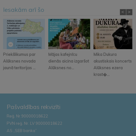
Iesakām arī šo
<
>
Priekšlikumus par
Mājas kafejnīcu
Mika Dukura
Alūksnes novada
dienās aicina izgaršot
akustiskais koncerts
jaunā teritorijas ...
Alūksnes no...
Alūksnes ezera
krast�...
Pašvaldības rekvizīti
Reģ. Nr.90000018622
PVN reģ. Nr. LV 90000018622
AS „SEB banka”