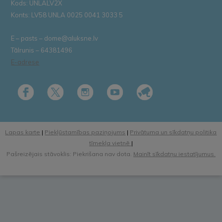
Kods: UNLALV2X
Konts: LV58 UNLA 0025 0041 3033 5
E – pasts – dome@aluksne.lv
Tālrunis – 64381496
E-adrese
Lapas karte
|
Piekļūstamības paziņojums
|
Privātuma un sīkdatņu politika
tīmekļa vietnē
|
Pašreizējais stāvoklis: Piekrišana nav dota.
Mainīt sīkdatņu iestatījumus.