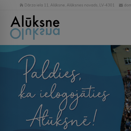
Dārza iela 11, Alūksne, Alūksnes novads, LV-4301
dom