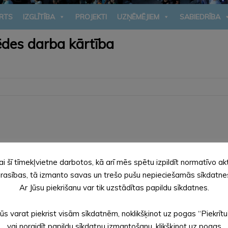
RTS
IZGLĪTĪBA
PROJEKTI
UZŅĒMĒJIEM
SABIEDRĪBA
ēdes darba kārtība
ai šī tīmekļvietne darbotos, kā arī mēs spētu izpildīt normatīvo ak
stamo īpašumu sarakstā.
rasības, tā izmanto savas un trešo pušu nepieciešamās sīkdatne
ada 29. februāra lēmumā Nr. 32 “Par Ceļu un ielu fonda vidējā (
Ar Jūsu piekrišanu var tik uzstādītas papildu sīkdatnes.
Jūs varat piekrist visām sīkdatnēm, noklikšķinot uz pogas “Piekrītu
vai noraidīt papildu sīkdatņu izmantošanu, klikšķinot uz pogas