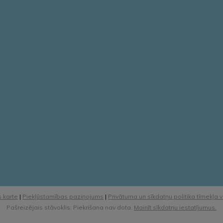
 karte
|
Piekļūstamības paziņojums
|
Privātuma un sīkdatņu politika tīmekļa 
Pašreizējais stāvoklis: Piekrišana nav dota.
Mainīt sīkdatņu iestatījumus.