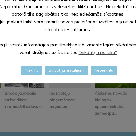
Nepiekrītu”. Gadījumā, ja izvēlēsieties klikšķināt uz “Nepiekrītu”, jū
datorā tiks saglabātas tikai nepieciešamās sīkdatnes.
Jūs jebkurā laikā varat mainīt savas piekrišanas izvēles, atjaunino
sīkdatņu iestatījumus.
Iegūt vairāk informācijas par tīmekļvietnē izmantotajām sīkdatnē
varat klikšķinot uz šīs saites
"Sīkdatņu politika"
Piekrītu
Sīkdatņu iestatījumi
Nepiekrītu
Iznācis jaunākais
Iedzīvotāju
Alūksnes novadā
pašvaldības
pieņemšanas
bioloģiski
informatīvā izdevum...
pagastos
apsaimniekotas
zemes īpa...