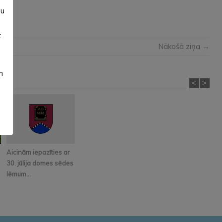
su
t
Nākošā ziņa →
m
<
>
Aicinām iepazīties ar
30. jūlija domes sēdes
lēmum...