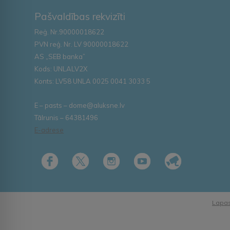
Pašvaldības rekvizīti
Reģ. Nr.90000018622
PVN reģ. Nr. LV 90000018622
AS „SEB banka”
Kods: UNLALV2X
Konts: LV58 UNLA 0025 0041 3033 5
E – pasts – dome@aluksne.lv
Tālrunis – 64381496
E-adrese
Lapas