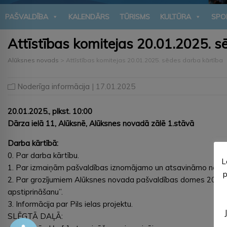
PAŠVALDĪBA
KALENDĀRS
TŪRISMS
KULTŪRA
SPO
Attīstības komitejas 20.01.2025. s
Alūksnes novads
>
Attīstības komitejas 20.01.2025. sēdes darba kārtība
Noderīga informācija
| 17.01.2025
20.01.2025., plkst. 10:00
Dārza ielā 11, Alūksnē, Alūksnes novadā zālē 1.stāvā
Darba kārtībā:
0. Par darba kārtību.
L
1. Par izmaiņām pašvaldības iznomājamo un atsavināmo neku
p
2. Par grozījumiem Alūksnes novada pašvaldības domes 2024. g
apstiprināšanu”.
3. Informācija par Pils ielas projektu.
SLĒGTĀ DAĻĀ: