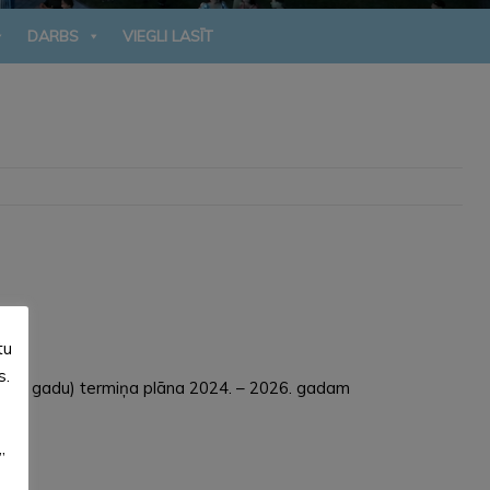
DARBS
VIEGLI LASĪT
tu
s.
triju gadu) termiņa plāna 2024. – 2026. gadam
”