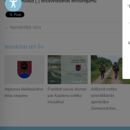
4. Par dzīvokļa [..] atsavināšanas ierosinājumu.
“
← Iepriekšējā ziņa
Iesakām arī šo
Atjaunos Melleņkalna
Pastāsti savas domas
Alūksnē notiks
ielas segumu
par Kopienu svētku
orientēšanās
iniciatīvu!
apmācība
Zemessardze...