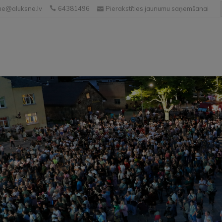
e@aluksne.lv
64381496
Pierakstīties jaunumu saņemšanai