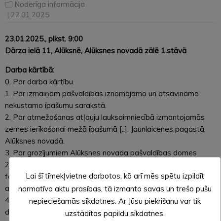
Noderīga informācija
| 22.01.2025
23.01.2025., plkst. 9:00
Dārza ielā 11, Alūksnē, Alūksnes novadā zālē 1.stāvā
Darba kārtībā:
0. Par darba kārtību.
1. Par izmaiņām pašvaldības iznomājamo un atsavināmo
nekustamo īpašumu sarakstā.
2. Par atmežošanas atļauju lauksaimniecībā izmantojamās
zemes ierīkošanai mežā īpašumā [..], Jaunlaicenes pagastā,
Alūksnes novadā.
3. Par grozījumiem Alūksnes novada pašvaldības domes
2024. gada 29. februāra lēmumā Nr. 32 “Par Ceļu un ielu
Lai šī tīmekļvietne darbotos, kā arī mēs spētu izpildīt
fonda vidējā (triju gadu) termiņa plāna 2024. – 2026. gadam
apstiprināšanu”.
normatīvo aktu prasības, tā izmanto savas un trešo pušu
4. Par zemes Kanaviņu ielā 7A, Alūksnē, Alūksnes novadā
nepieciešamās sīkdatnes. Ar Jūsu piekrišanu var tik
daļas nodošanu atsavināšanai daudzdzīvokļu dzīvojamās īres
uzstādītas papildu sīkdatnes.