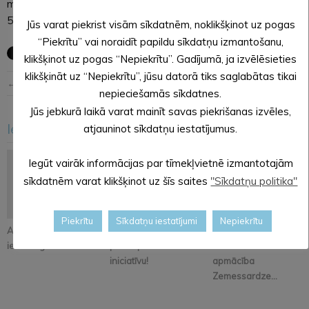
mājas būvniecībai.
5. Informācija par Pils ielas projektu.
Jūs varat piekrist visām sīkdatnēm, noklikšķinot uz pogas
“Piekrītu” vai noraidīt papildu sīkdatņu izmantošanu,
klikšķinot uz pogas “Nepiekrītu”. Gadījumā, ja izvēlēsieties
klikšķināt uz “Nepiekrītu”, jūsu datorā tiks saglabātas tikai
← Iepriekšējā ziņa
Nākošā ziņa →
nepieciešamās sīkdatnes.
Jūs jebkurā laikā varat mainīt savas piekrišanas izvēles,
Iesakām arī šo
atjauninot sīkdatņu iestatījumus.
<
>
Iegūt vairāk informācijas par tīmekļvietnē izmantotajām
sīkdatnēm varat klikšķinot uz šīs saites
"Sīkdatņu politika"
Piekrītu
Sīkdatņu iestatījumi
Nepiekrītu
Atjaunos Melleņkalna
Pastāsti savas domas
Alūksnē notiks
ielas segumu
par Kopienu svētku
orientēšanās
iniciatīvu!
apmācība
Zemessardze...