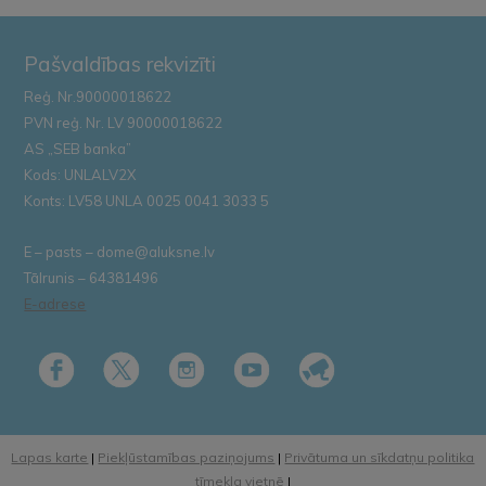
Pašvaldības rekvizīti
Reģ. Nr.90000018622
PVN reģ. Nr. LV 90000018622
AS „SEB banka”
Kods: UNLALV2X
Konts: LV58 UNLA 0025 0041 3033 5
E – pasts – dome@aluksne.lv
Tālrunis – 64381496
E-adrese
Lapas karte
|
Piekļūstamības paziņojums
|
Privātuma un sīkdatņu politika
tīmekļa vietnē
|