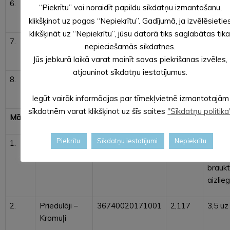
6.
Ķūderi –
36720030071001
1,45
3,5
“Piekrītu” vai noraidīt papildu sīkdatņu izmantošanu,
Lauziņi
klikšķinot uz pogas “Nepiekrītu”. Gadījumā, ja izvēlēsietie
klikšķināt uz “Nepiekrītu”, jūsu datorā tiks saglabātas tika
7.
Ūbuļi –
36720030119001
1,28
7,0
nepieciešamās sīkdatnes.
Aizkalnieši
Jūs jebkurā laikā varat mainīt savas piekrišanas izvēles,
atjauninot sīkdatņu iestatījumus.
8.
Ērmaņi –
36720020098001
1,836
3,5
Kraukļi
Iegūt vairāk informācijas par tīmekļvietnē izmantotajām
sīkdatnēm varat klikšķinot uz šīs saites
"Sīkdatņu politika
Mālupes pagastā
Piekrītu
Sīkdatņu iestatījumi
Nepiekrītu
1.
Mālupe –
36740020169001
3,491
3,5- k
Jasmīnes
autom
braukt
aizlie
2.
Priedulāji –
36740020171001
2,117
3,5 uz
Kromuļi