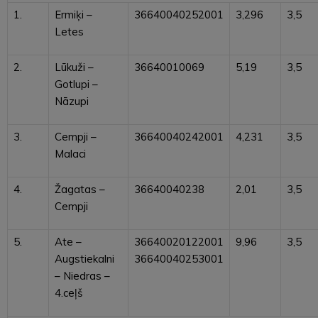
1.
Ermiķi –
36640040252001
3,296
3,5
Letes
2.
Lūkuži –
36640010069
5,19
3,5
Gotlupi –
Nāzupi
3.
Cempji –
36640040242001
4,231
3,5
Malaci
4.
Žagatas –
36640040238
2,01
3,5
Cempji
5.
Ate –
36640020122001
9,96
3,5
Augstiekalni
36640040253001
– Niedras –
4.ceļš