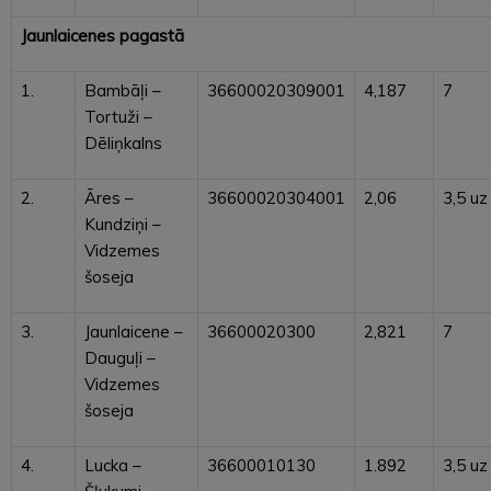
Jaunlaicenes pagastā
1.
Bambāļi –
36600020309001
4,187
7
Tortuži –
Dēliņkalns
2.
Āres –
36600020304001
2,06
3,5 uz
Kundziņi –
Vidzemes
šoseja
3.
Jaunlaicene –
36600020300
2,821
7
Dauguļi –
Vidzemes
šoseja
4.
Lucka –
36600010130
1.892
3,5 uz