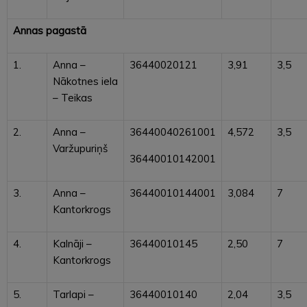
Annas pagastā
1.
Anna –
36440020121
3,91
3,5
Nākotnes iela
– Teikas
2.
Anna –
36440040261001
4,572
3,5
Varžupuriņš
36440010142001
3.
Anna –
36440010144001
3,084
7
Kantorkrogs
4.
Kalnāji –
36440010145
2,50
7
Kantorkrogs
5.
Tarlapi –
36440010140
2,04
3,5