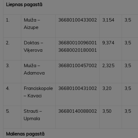
Liepnas pagastā
1.
Muiža –
36680100433002
3,154
3,5
Aizupe
2.
Doktas –
36680010096001
9,374
3,5
Viķerova
36680020180001
3.
Muiža –
36680100457002
2,325
3,5
Adamova
4.
Franciskopole
36680100431002
3,20
3,5
– Kavaci
5.
Strauti –
36680140088002
3,50
3,5
Upmala
Malienas pagastā