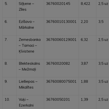
5.
Siļķene –
36760020145
8,422
2,5 uz
Zīles
6.
Ezīšava –
36760010130001
2,20
3,5
Mārkalne
7.
Zemesbanka
36760060129001
6,32
2,5 uz
– Tamaci –
Ķīvistene
8.
Blekteskalns
36760020082
3,87
3,5 uz
– Mežmaļi
9.
Lielliepas –
36760080075001
1,88
3,5 uz
Mikalītes
10.
Vuķi –
36760050201
1,39
2,5 uz
Ezerkalni