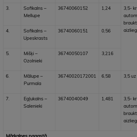
3.
Sofikalns –
36740060152
1,24
3,5- k
Mellupe
autom
braukt
aizlie
4.
Sofikalns –
36740060151
0,56
Upeskrasts
5.
Mišķi –
36740050107
3,216
Ozolnieki
6.
Mālupe –
36740020172001
6,58
3,5 uz
Purmala
7.
Egļukalns –
36740040049
1,481
3,5- k
Salenieki
autom
braukt
aizlie
Mārkalnes pagastā