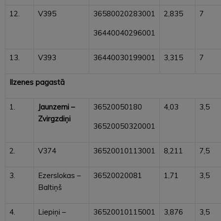
12.
V395
36580020283001
2,835
7
36440040296001
13.
V393
36440030199001
3,315
7
Ilzenes pagastā
1.
Jaunzemi –
36520050180
4,03
3,5
Zvirgzdiņi
36520050320001
2.
V374
36520010113001
8,211
7,5
3.
Ezerslokas –
36520020081
1,71
3,5
Baltiņš
4.
Liepiņi –
36520010115001
3,876
3,5