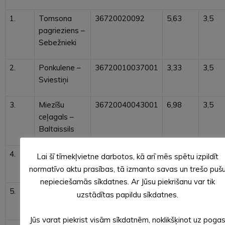
1.
Tomsona
36720020092
5,63
3,5
pagrieziens –
Sebežnieki
2.
Ponkulene –
36720010037001
3,33
3,5
Sviestiņi
3.
Miezīšu
36720040043001
6,98
3,5
ceļagals –
Baltaissils
4.
Brenci –
36720020099001
4,74
3,5
Lai šī tīmekļvietne darbotos, kā arī mēs spētu izpildīt
Sakvārne
normatīvo aktu prasības, tā izmanto savas un trešo puš
nepieciešamās sīkdatnes. Ar Jūsu piekrišanu var tik
5.
Kaķi –
36720020097
0,65
3,5
uzstādītas papildu sīkdatnes.
Lenkava
Jūs varat piekrist visām sīkdatnēm, noklikšķinot uz poga