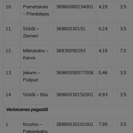
10.
Pamatskola
36960080234001
4,29
3,5
– Priedulejas
11.
Stūrīši –
36960030151
0,24
3,5
Ziemeri
12.
Māriņkalns –
36930050293
4,18
7,0
Karva
13.
Jakumi –
36960050077006
0,46
3,5
Pušpuri
14
Stūrīši – Elisi
36960030152001
6,93
3,5
Veclaicenes pagastā
1.
Krustiņi –
36880030101001
7,95
3,5
Palpierkalns