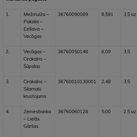
1.
Mežmuiža –
36760090089
8,591
3,5 uz
Pakalni –
Ezīšava –
Vecāgas
2.
Vecāgas –
36760050148
6,09
3,5
Cirakalns –
Šūpalas
3.
Cirakalns –
36760010130001
2,48
3,5
Silamalu
krustojums
4.
Zemesbanka
36760060128
5,00
2,5 uz
– Lielās
Gāršas