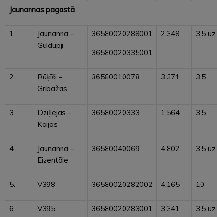
Jaunannas pagastā
1.
Jaunanna –
36580020288001
2,348
3,5 uz
Guldupji
36580020335001
2.
Rūķīši –
36580010078
3,371
3,5
Gribažas
3.
Dziļlejas –
36580020333
1,564
3,5
Kaijas
4.
Jaunanna –
36580040069
4,802
3,5 uz
Eizentāle
5.
V398
36580020282002
4,165
10
6.
V395
36580020283001
3,341
3,5 uz