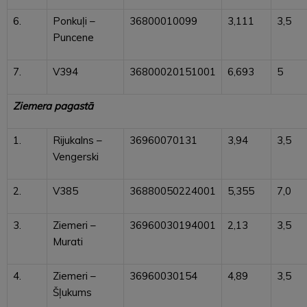
6.
Ponkuļi –
36800010099
3,111
3,5
Puncene
7.
V394
36800020151001
6,693
5
Ziemera pagastā
1.
Rijukalns –
36960070131
3,94
3,5
Vengerski
2.
V385
36880050224001
5,355
7,0
3.
Ziemeri –
36960030194001
2,13
3,5
Murati
4.
Ziemeri –
36960030154
4,89
3,5
Šļukums