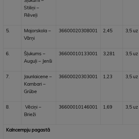
Šļukumi –
Stiliņi –
Rēveļi
5.
Majorskola –
36600020308001
2,45
3,5 uz
Vārņi
6.
Šļukums –
36600010133001
3,281
3,5 uz
Auguļi – Jenši
7.
Jaunlaicene –
36600020303001
1,23
3,5 uz
Kambari –
Grūbe
8.
Vēciņi –
36600010146001
1,69
3,5 uz
Brieži
Kalncempju pagastā