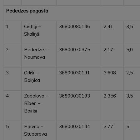
Pededzes pagastā
1.
Čistigi –
36800080146
2,41
3,5
Skaliņš
2.
Pededze –
36800070375
2,17
5,0
Naumova
3.
Orlīši –
36800030191
3,608
2,5
Boiņica
4.
Zabolova –
36800030193
2,356
3,5
Bīberi –
Bairīši
5.
Pļevna –
36800020144
3,77
5
Stuborova