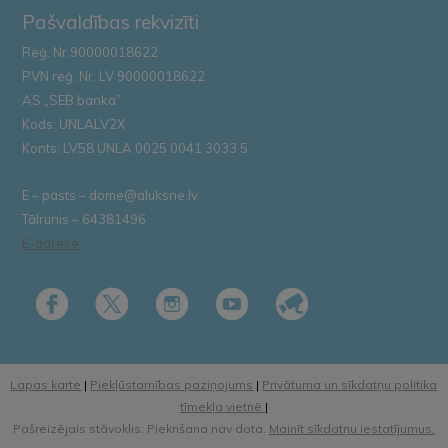
Pašvaldības rekvizīti
Reģ. Nr.90000018622
PVN reģ. Nr. LV 90000018622
AS „SEB banka”
Kods: UNLALV2X
Konts: LV58 UNLA 0025 0041 3033 5
E – pasts – dome@aluksne.lv
Tālrunis – 64381496
E-adrese
Lapas karte
|
Piekļūstamības paziņojums
|
Privātuma un sīkdatņu politika
tīmekļa vietnē
|
Pašreizējais stāvoklis: Piekrišana nav dota.
Mainīt sīkdatņu iestatījumus.