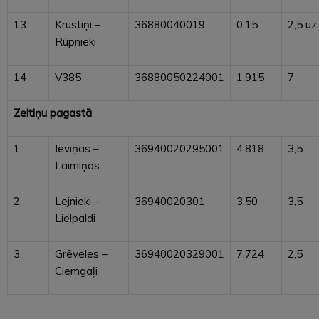
13.
Krustiņi –
36880040019
0,15
2,5 uz
Rūpnieki
14
V385
36880050224001
1,915
7
Zeltiņu pagastā
1.
Ieviņas –
36940020295001
4,818
3,5
Laimiņas
2.
Lejnieki –
36940020301
3,50
3,5
Lielpaldi
3.
Grēveles –
36940020329001
7,724
2,5
Ciemgaļi