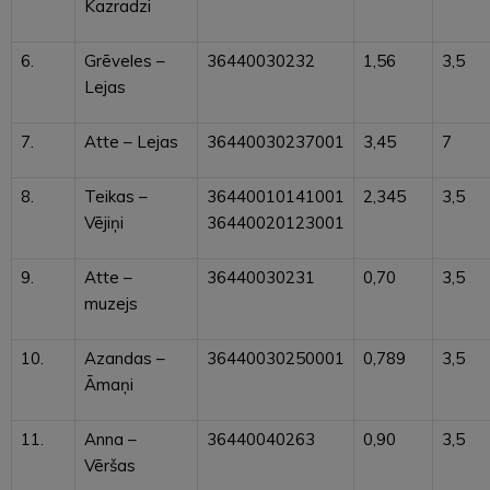
Kazradzi
6.
Grēveles –
36440030232
1,56
3,5
Lejas
7.
Atte – Lejas
36440030237001
3,45
7
8.
Teikas –
36440010141001
2,345
3,5
Vējiņi
36440020123001
9.
Atte –
36440030231
0,70
3,5
muzejs
10.
Azandas –
36440030250001
0,789
3,5
Āmaņi
11.
Anna –
36440040263
0,90
3,5
Vēršas