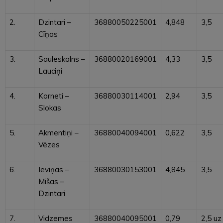
2.
Dzintari –
36880050225001
4,848
3,5
Cīņas
3.
Sauleskalns –
36880020169001
4,33
3,5
Lauciņi
4.
Korneti –
36880030114001
2,94
3,5
Slokas
5.
Akmentiņi –
36880040094001
0,622
3,5
Vēzes
6.
Ieviņas –
36880030153001
4,845
3,5
Mišas –
Dzintari
7.
Vidzemes
36880040095001
0,79
2,5 uz