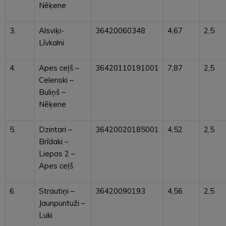
Nēķene
3.
Alsviķi-
36420060348
4,67
2,5
Līvkalni
4.
Apes ceļš –
36420110191001
7,87
2,5
Celenski –
Buliņš –
Nēķene
5.
Dzintari –
36420020185001
4,52
2,5
Brīdaki –
Liepas 2 –
Apes ceļš
6.
Strautiņi –
36420090193
4,56
2,5
Jaunpuntuži –
Luki