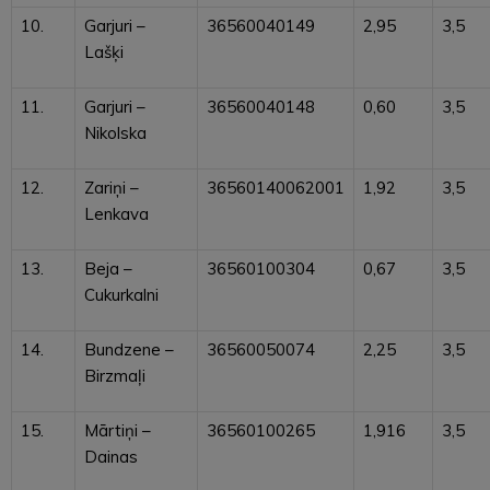
10.
Garjuri –
36560040149
2,95
3,5
Lašķi
11.
Garjuri –
36560040148
0,60
3,5
Nikolska
12.
Zariņi –
36560140062001
1,92
3,5
Lenkava
13.
Beja –
36560100304
0,67
3,5
Cukurkalni
14.
Bundzene –
36560050074
2,25
3,5
Birzmaļi
15.
Mārtiņi –
36560100265
1,916
3,5
Dainas