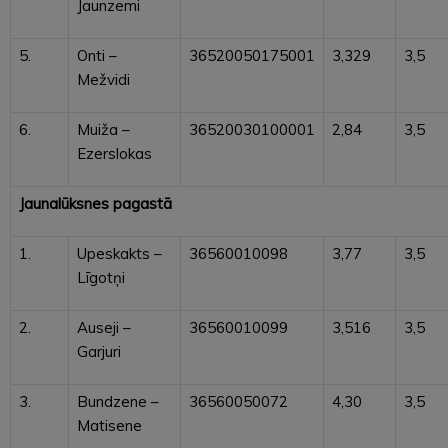
Jaunzemi
5.
Onti –
36520050175001
3,329
3,5
Mežvidi
6.
Muiža –
36520030100001
2,84
3,5
Ezerslokas
Jaunalūksnes pagastā
1.
Upeskakts –
36560010098
3,77
3,5
Līgotņi
2.
Auseji –
36560010099
3,516
3,5
Garjuri
3.
Bundzene –
36560050072
4,30
3,5
Matisene