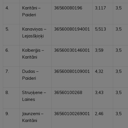
4.
Karitāni –
36560080196
3,117
3,5
Paideri
5.
Kanaviņas –
36560080194001
5,513
3,5
Lejasšķiņķi
6.
Kolberģis –
36560030146001
3,59
3,5
Karitāni
7.
Dudas –
36560080109001
4,32
3,5
Paideri
8.
Struņķene –
36560100268
3,43
3,5
Laines
9.
Jaunzemi –
36560100269001
2,46
3,5
Karitāni