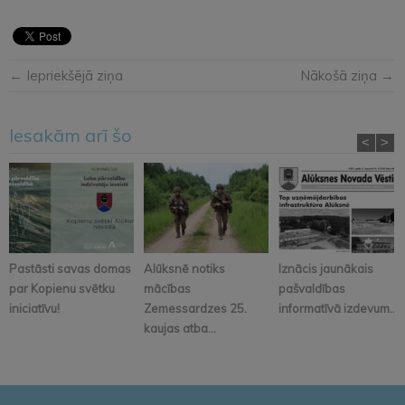
← Iepriekšējā ziņa
Nākošā ziņa →
Iesakām arī šo
<
>
Pastāsti savas domas
Alūksnē notiks
Iznācis jaunākais
par Kopienu svētku
mācības
pašvaldības
iniciatīvu!
Zemessardzes 25.
informatīvā izdevum...
kaujas atba...