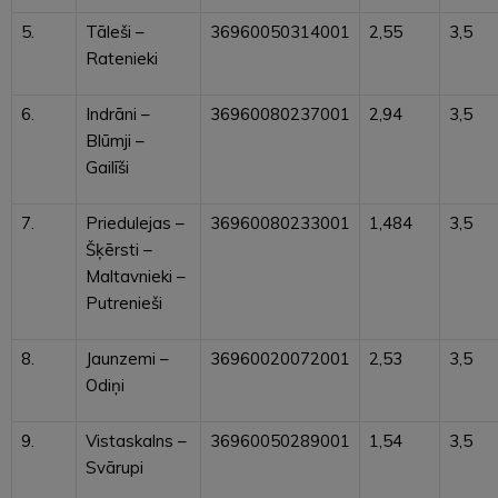
5.
Tāleši –
36960050314001
2,55
3,5
Ratenieki
6.
Indrāni –
36960080237001
2,94
3,5
Blūmji –
Gailīši
7.
Priedulejas –
36960080233001
1,484
3,5
Šķērsti –
Maltavnieki –
Putrenieši
8.
Jaunzemi –
36960020072001
2,53
3,5
Odiņi
9.
Vistaskalns –
36960050289001
1,54
3,5
Svārupi