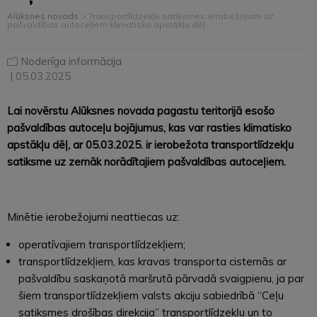
Alūksnes novads
>
Transportlīdzekļu satiksmes ierobežojumi uz
pašvaldības autoceļiem klimatisko apstākļu dēļ
Noderīga informācija
| 05.03.2025
Lai novērstu Alūksnes novada pagastu teritorijā esošo
pašvaldības autoceļu bojājumus, kas var rasties klimatisko
apstākļu dēļ, ar 05.03.2025. ir ierobežota transportlīdzekļu
satiksme uz zemāk norādītajiem pašvaldības autoceļiem.
Minētie ierobežojumi neattiecas uz:
operatīvajiem transportlīdzekļiem;
transportlīdzekļiem, kas kravas transporta cisternās ar
pašvaldību saskaņotā maršrutā pārvadā svaigpienu, ja par
šiem transportlīdzekļiem valsts akciju sabiedrībā “Ceļu
satiksmes drošības direkcija” transportlīdzekļu un to