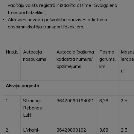
vadītāju valsts reģistrā ir izdarīta atzīme “Svaigpiena
transportlīdzeklis”;
Alūksnes novada pašvaldībā sadzīves atkritumu
apsaimniekotāja transportlīdzekļiem.
Nr.p.k.
Autoceļa
Autoceļa īpašuma
Posma
Masa
nosaukums
kadastra numurs/
garums,
ierob
apzīmējums
km
(t)
Alsviķu pagastā
1.
Strautiņi-
36420090194001
6,38
2,5
Rebenes-
Luki
2.
Līvkalni-
36420090192
3,68
2,5