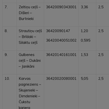
7.
Zeltiņu ceļš –
36420090343001
3,36
2,5
Dišleri –
Burtnieki
8.
Strautiņu ceļš
36420090147
1,20
2,5
– Brīdaki –
36420040051002
0,595
Silaktu ceļš
9.
Gulbenes
36420140161001
1,53
2,5
ceļš – Dukāni
– Janikāni
10.
Karvas
36420020080001
5,05
2,5
pagrieziens –
Skujenieki –
Dimdenieki –
Čukstu
karjera