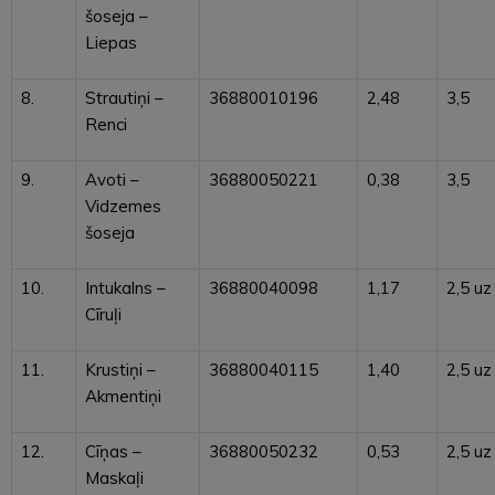
šoseja –
Liepas
8.
Strautiņi –
36880010196
2,48
3,5
Renci
9.
Avoti –
36880050221
0,38
3,5
Vidzemes
šoseja
10.
Intukalns –
36880040098
1,17
2,5 uz
Cīruļi
11.
Krustiņi –
36880040115
1,40
2,5 uz
Akmentiņi
12.
Cīņas –
36880050232
0,53
2,5 uz
Maskaļi