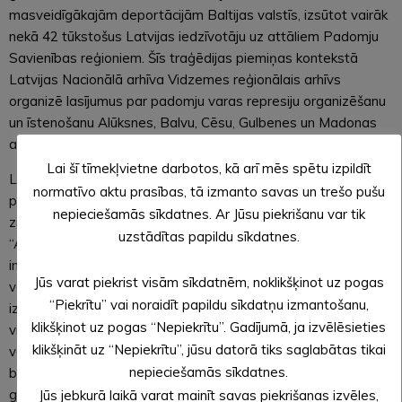
masveidīgākajām deportācijām Baltijas valstīs, izsūtot vairāk
nekā 42 tūkstošus Latvijas iedzīvotāju uz attāliem Padomju
Savienības reģioniem. Šīs traģēdijas piemiņas kontekstā
Latvijas Nacionālā arhīva Vidzemes reģionālais arhīvs
organizē lasījumus par padomju varas represiju organizēšanu
un īstenošanu Alūksnes, Balvu, Cēsu, Gulbenes un Madonas
apriņķos.
Lai šī tīmekļvietne darbotos, kā arī mēs spētu izpildīt
Latvijas Nacionālais arhīvs ir publiskojis dokumentus par
normatīvo aktu prasības, tā izmanto savas un trešo pušu
politiski represētajām personām. Katram represētajam ir
nepieciešamās sīkdatnes. Ar Jūsu piekrišanu var tik
zināmas Latvijas valsts arhīva sagatavotās grāmatas
uzstādītas papildu sīkdatnes.
“AIZVESTIE”, bet līdz šim maz vai nemaz nav atklāta
informācija par personām, kas tieši piedalījās šo padomju
Jūs varat piekrist visām sīkdatnēm, noklikšķinot uz pogas
varas represiju organizēšanā un īstenošanā. Tie bija apriņķu
“Piekrītu” vai noraidīt papildu sīkdatņu izmantošanu,
izpildu komiteju priekšsēdētāji. Sākot no 1947. gada vidus
klikšķinot uz pogas “Nepiekrītu”. Gadījumā, ja izvēlēsieties
visā Latvijā aktīvi meklēja tā sauktos “kulakus” un padomju
klikšķināt uz “Nepiekrītu”, jūsu datorā tiks saglabātas tikai
varai kaitīgos elementus, sastādīja sarakstus. Šie saraksti
nepieciešamās sīkdatnes.
bija viņu darba rezultāts. Gandrīz visi tajos ierakstītie 1949.
gada martā tika deportēti uz attāliem PSRS apgabaliem.76
Jūs jebkurā laikā varat mainīt savas piekrišanas izvēles,