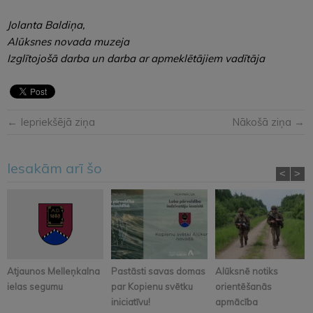
Jolanta Baldiņa,
Alūksnes novada muzeja
Izglītojošā darba un darba ar apmeklētājiem vadītāja
← Iepriekšējā ziņa
Nākošā ziņa →
Iesakām arī šo
<
>
Atjaunos Melleņkalna
Pastāsti savas domas
Alūksnē notiks
ielas segumu
par Kopienu svētku
orientēšanās
iniciatīvu!
apmācība