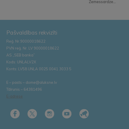
Zemessardze...
Pašvaldības rekvizīti
Reģ. Nr.90000018622
PVN reģ. Nr. LV 90000018622
AS „SEB banka”
Kods: UNLALV2X
Konts: LV58 UNLA 0025 0041 3033 5
E – pasts – dome@aluksne.lv
Tālrunis – 64381496
E-adrese