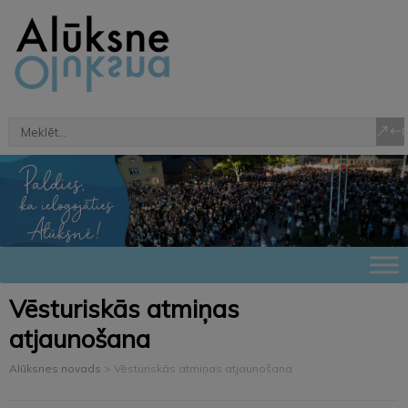
Vēsturiskās atmiņas
atjaunošana
Alūksnes novads
>
Vēsturiskās atmiņas atjaunošana