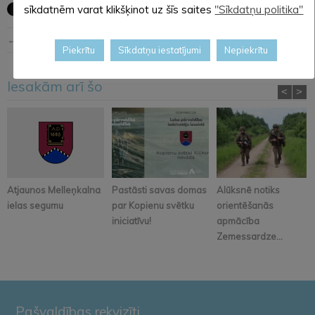
sīkdatnēm varat klikšķinot uz šīs saites
"Sīkdatņu politika"
← Iepriekšējā ziņa
Nākošā ziņa →
Piekrītu
Sīkdatņu iestatījumi
Nepiekrītu
Iesakām arī šo
<
>
Atjaunos Melleņkalna
Pastāsti savas domas
Alūksnē notiks
ielas segumu
par Kopienu svētku
orientēšanās
iniciatīvu!
apmācība
Zemessardze...
Pašvaldības rekvizīti