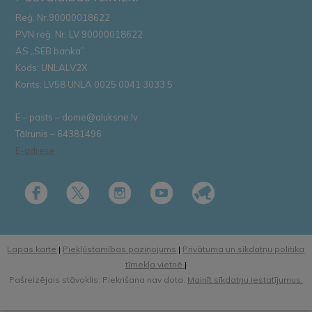
Reģ. Nr.90000018622
PVN reģ. Nr. LV 90000018622
AS „SEB banka”
Kods: UNLALV2X
Konts: LV58 UNLA 0025 0041 3033 5
E – pasts – dome@aluksne.lv
Tālrunis – 64381496
E-adrese
Lapas karte
|
Piekļūstamības paziņojums
|
Privātuma un sīkdatņu politika
tīmekļa vietnē
|
Pašreizējais stāvoklis: Piekrišana nav dota.
Mainīt sīkdatņu iestatījumus.