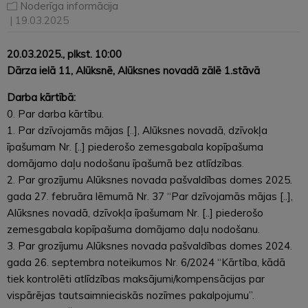
Noderīga informācija
| 19.03.2025
20.03.2025., plkst. 10:00
Dārza ielā 11, Alūksnē, Alūksnes novadā zālē 1.stāvā
Darba kārtībā:
0. Par darba kārtību.
1. Par dzīvojamās mājas [..], Alūksnes novadā, dzīvokļa
īpašumam Nr. [..] piederošo zemesgabala kopīpašuma
domājamo daļu nodošanu īpašumā bez atlīdzības.
2. Par grozījumu Alūksnes novada pašvaldības domes 2025.
gada 27. februāra lēmumā Nr. 37 “Par dzīvojamās mājas [..],
Alūksnes novadā, dzīvokļa īpašumam Nr. [..] piederošo
zemesgabala kopīpašuma domājamo daļu nodošanu.
3. Par grozījumu Alūksnes novada pašvaldības domes 2024.
gada 26. septembra noteikumos Nr. 6/2024 “Kārtība, kādā
tiek kontrolēti atlīdzības maksājumi/kompensācijas par
vispārējas tautsaimnieciskās nozīmes pakalpojumu”.