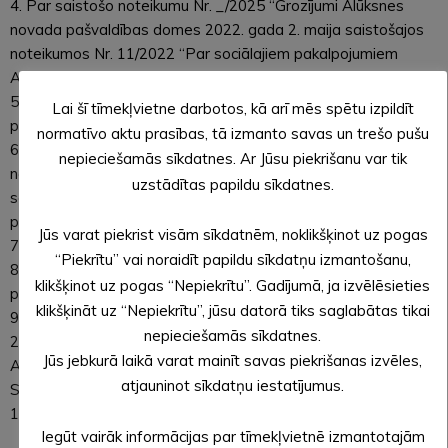
4. Par saistošo noteikumu Nr. _/2025 “Grozījumi Alūksnes
novada pašvaldības domes 2022. gada 2. maija saistošajos
noteikumos Nr. 11/2022 “Par sociālajiem pakalpojumiem
Alūksnes novadā”” izdošanu.
5. Par saistošo noteikumu Nr. __/2025 “Alūksnes novada
Lai šī tīmekļvietne darbotos, kā arī mēs spētu izpildīt
pašvaldības līdzdalības budžeta nolikums” izdošanu.
normatīvo aktu prasības, tā izmanto savas un trešo pušu
6. Par saistošo noteikumu Nr. __/2025 “Grozījumi Alūksnes
nepieciešamās sīkdatnes. Ar Jūsu piekrišanu var tik
novada pašvaldības domes 2024. gada 28. novembra
uzstādītas papildu sīkdatnes.
saistošajos noteikumos Nr. 36/2024 “Par Alūksnes novada
pašvaldības nodevām”” izdošanu.
Jūs varat piekrist visām sīkdatnēm, noklikšķinot uz pogas
7. Par atteikumu pieņemt dāvinājumu.
“Piekrītu” vai noraidīt papildu sīkdatņu izmantošanu,
8. Par Alūksnes vidusskolas īslaicīgās telpu nomas
klikšķinot uz pogas “Nepiekrītu”. Gadījumā, ja izvēlēsieties
pakalpojumu.
klikšķināt uz “Nepiekrītu”, jūsu datorā tiks saglabātas tikai
9. Par grozījumiem Alūksnes novada pašvaldības domes
nepieciešamās sīkdatnes.
28.11.2024. lēmumā Nr. 369 “Par amata vietām un atlīdzību
Jūs jebkurā laikā varat mainīt savas piekrišanas izvēles,
Alūksnes novada Sociālo lietu pārvaldei”.
atjauninot sīkdatņu iestatījumus.
SĒDES SLĒGTĀ DAĻĀ:
10. Par īpašuma tiesību atjaunošanu uz zemi [..].
Iegūt vairāk informācijas par tīmekļvietnē izmantotajām