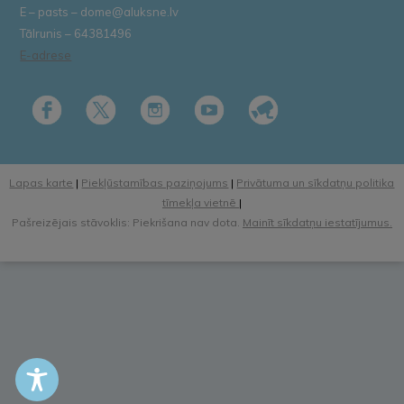
E – pasts – dome@aluksne.lv
Tālrunis – 64381496
E-adrese
Lapas karte
|
Piekļūstamības paziņojums
|
Privātuma un sīkdatņu politika
tīmekļa vietnē
|
Pašreizējais stāvoklis: Piekrišana nav dota.
Mainīt sīkdatņu iestatījumus.