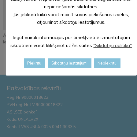
nepieciešamās sīkdatnes.
Jūs jebkurā laikā varat mainīt savas piekrišanas izvēles,
atjauninot sīkdatņu iestatījumus.
Atjaunos Melleņkalna
Pastāsti savas domas
Alūksnē notiks
Iegūt vairāk informācijas par tīmekļvietnē izmantotajām
ielas segumu
par Kopienu svētku
orientēšanās
sīkdatnēm varat klikšķinot uz šīs saites
"Sīkdatņu politika"
iniciatīvu!
apmācība
Zemessardze...
Piekrītu
Sīkdatņu iestatījumi
Nepiekrītu
Pašvaldības rekvizīti
Reģ. Nr.90000018622
PVN reģ. Nr. LV 90000018622
AS „SEB banka”
Kods: UNLALV2X
Konts: LV58 UNLA 0025 0041 3033 5