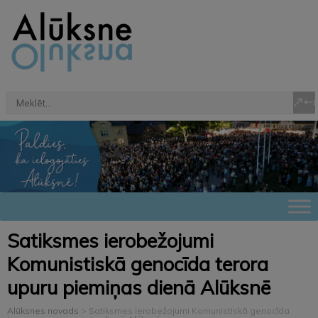
Satiksmes ierobežojumi
Komunistiskā genocīda terora
upuru piemiņas dienā Alūksnē
Alūksnes novads
>
Satiksmes ierobežojumi Komunistiskā genocīda