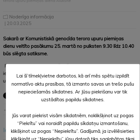
terora upuru piemiņas dienā Alūksnē
Noderīga informācija
| 20.03.2025
Sakarā ar Komunistiskā genocīda terora upuru piemiņas
dienu veltīto pasākumu 25. martā no pulksten 9.30 līdz 10.40
būs slēgta satiksme.
Pasākuma norises nodrošināšanai būs satiksmes
ierobežojumi Pils ielā no Ojāra Vācieša ielas līdz Rijukalna ielai
Lai šī tīmekļvietne darbotos, kā arī mēs spētu izpildīt
un Ojāra Vācieša ielā no Pils ielas līdz Dārza ielai.
normatīvo aktu prasības, tā izmanto savas un trešo pušu
nepieciešamās sīkdatnes. Ar Jūsu piekrišanu var tik
uzstādītas papildu sīkdatnes.
← Iepriekšējā ziņa
Nākošā ziņa →
Jūs varat piekrist visām sīkdatnēm, noklikšķinot uz pogas
“Piekrītu” vai noraidīt papildu sīkdatņu izmantošanu,
Iesakām arī šo
klikšķinot uz pogas “Nepiekrītu”. Gadījumā, ja izvēlēsieties
<
>
klikšķināt uz “Nepiekrītu”, jūsu datorā tiks saglabātas tikai