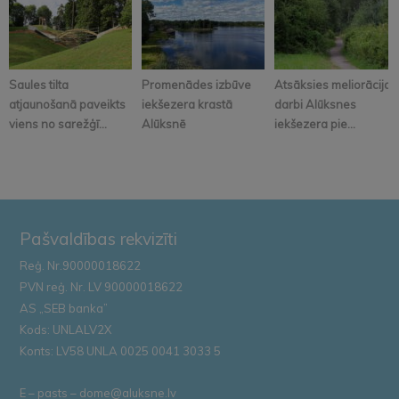
Saules tilta
Promenādes izbūve
Atsāksies meliorācijas
atjaunošanā paveikts
iekšezera krastā
darbi Alūksnes
viens no sarežģī...
Alūksnē
iekšezera pie...
Pašvaldības rekvizīti
Reģ. Nr.90000018622
PVN reģ. Nr. LV 90000018622
AS „SEB banka”
Kods: UNLALV2X
Konts: LV58 UNLA 0025 0041 3033 5
E – pasts – dome@aluksne.lv