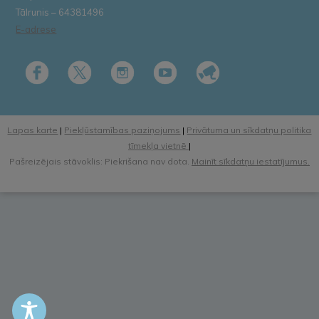
Tālrunis – 64381496
E-adrese
Lapas karte
|
Piekļūstamības paziņojums
|
Privātuma un sīkdatņu politika
tīmekļa vietnē
|
Pašreizējais stāvoklis: Piekrišana nav dota.
Mainīt sīkdatņu iestatījumus.