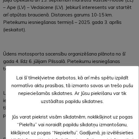
– Ape (LV) – Veclaicene (LV). Jebkurš interesents var startēt
arī atpūtas braucienā. Distances garums 10-15 km.
Pieteikumu iesniegšanas termiņš – 2025. gada 3. aprīlis
(ieskaitot).
Ūdens motosporta sacensību organizēšana plānota no šī
gada 4. līdz 6. jūlijam Pilssalā. Pieteikumu iesniegšanas
termiņš – 2025. gada 3. aprīlis (ieskaitot).
Lai šī tīmekļvietne darbotos, kā arī mēs spētu izpildīt
normatīvo aktu prasības, tā izmanto savas un trešo pušu
Lai iegūtu sīkāku informāciju, ikviens interesents aicināts
nepieciešamās sīkdatnes. Ar Jūsu piekrišanu var tik
iepazīties ar konkursu noteikumiem, kas publicēti pašvaldības
uzstādītas papildu sīkdatnes.
tīmekļvietnē
www.aluksne.lv
sadaļā
Pašvaldība/Konkursi
. Tur
pieejamas arī veidlapas pieteikuma aizpildīšanai.
Jūs varat piekrist visām sīkdatnēm, noklikšķinot uz pogas
“Piekrītu” vai noraidīt papildu sīkdatņu izmantošanu,
klikšķinot uz pogas “Nepiekrītu”. Gadījumā, ja izvēlēsieties