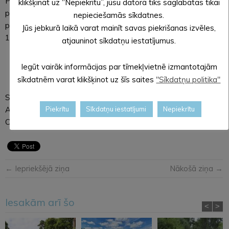
Pieteikumi projektu konkursiem jāiesniedz elektroniski e-
klikšķināt uz “Nepiekrītu”, jūsu datorā tiks saglabātas tikai
pastā
albjss@aluksne.lv
, parakstīti ar drošu elektronisko
nepieciešamās sīkdatnes.
parakstu, vai personīgi Alūksnes Sporta centrā, Jāņkalna ielā
Jūs jebkurā laikā varat mainīt savas piekrišanas izvēles,
17A, Alūksnē, LV-4301.
atjauninot sīkdatņu iestatījumus.
Iegūt vairāk informācijas par tīmekļvietnē izmantotajām
sīkdatnēm varat klikšķinot uz šīs saites
"Sīkdatņu politika"
SAGATAVOJA: Lāsma ĒVELE,
Alūksnes novada pašvaldības
Piekrītu
Sīkdatņu iestatījumi
Nepiekrītu
Centrālās administrācijas sabiedrisko attiecību speciāliste
← Iepriekšējā ziņa
Nākošā ziņa →
Iesakām arī šo
<
>