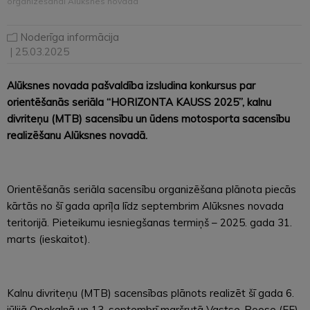
organizēšanai Alūksnes novadā
Noderīga informācija
| 25.03.2025
Alūksnes novada pašvaldība izsludina konkursus par
orientēšanās seriāla “HORIZONTA KAUSS 2025”, kalnu
divriteņu (MTB) sacensību un ūdens motosporta sacensību
realizēšanu Alūksnes novadā.
Orientēšanās seriāla sacensību organizēšana plānota piecās
kārtās no šī gada aprīļa līdz septembrim Alūksnes novada
teritorijā. Pieteikumu iesniegšanas termiņš – 2025. gada 31.
marts (ieskaitot).
Kalnu divriteņu (MTB) sacensības plānots realizēt šī gada 6.
jūlijā Opekalnā un 13. septembrī maršrutā Vastse-Roose (EE)