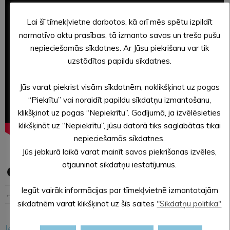
Lai šī tīmekļvietne darbotos, kā arī mēs spētu izpildīt
normatīvo aktu prasības, tā izmanto savas un trešo pušu
nepieciešamās sīkdatnes. Ar Jūsu piekrišanu var tik
uzstādītas papildu sīkdatnes.
Jūs varat piekrist visām sīkdatnēm, noklikšķinot uz pogas
“Piekrītu” vai noraidīt papildu sīkdatņu izmantošanu,
klikšķinot uz pogas “Nepiekrītu”. Gadījumā, ja izvēlēsieties
klikšķināt uz “Nepiekrītu”, jūsu datorā tiks saglabātas tikai
nepieciešamās sīkdatnes.
Jūs jebkurā laikā varat mainīt savas piekrišanas izvēles,
atjauninot sīkdatņu iestatījumus.
Iegūt vairāk informācijas par tīmekļvietnē izmantotajām
← Iepriekšējā ziņa
Nākošā ziņa →
sīkdatnēm varat klikšķinot uz šīs saites
"Sīkdatņu politika"
Iesakām arī šo