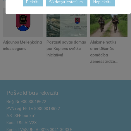
<
>
Piekrītu
Sīkdatņu iestatījumi
Nepiekrītu
Atjaunos Melleņkalna
Pastāsti savas domas
Alūksnē notiks
ielas segumu
par Kopienu svētku
orientēšanās
iniciatīvu!
apmācība
Zemessardze...
Pašvaldības rekvizīti
Reģ. Nr.90000018622
PVN reģ. Nr. LV 90000018622
AS „SEB banka”
Kods: UNLALV2X
Konts: LV58 UNLA 0025 0041 3033 5