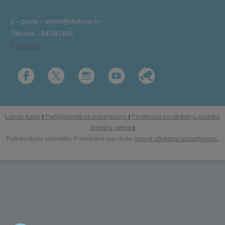
E – pasts – dome@aluksne.lv
Tālrunis – 64381496
E-adrese
Lapas karte
|
Piekļūstamības paziņojums
|
Privātuma un sīkdatņu politika
tīmekļa vietnē
|
Pašreizējais stāvoklis: Piekrišana nav dota.
Mainīt sīkdatņu iestatījumus.