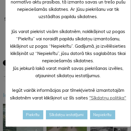
normatīvo aktu prasības, tā izmanto savas un trešo pušu
apsaimniekošanas plāna 2025.-2029. gadam
nepieciešamās sīkdatnes. Ar Jūsu piekrišanu var tik
apstiprināšanu.
uzstādītas papildu sīkdatnes.
Par līdzekļu izdalīšanu no Alūksnes novada pašvaldības
Ceļu un ielu uzkrājuma fonda.
Jūs varat piekrist visām sīkdatnēm, noklikšķinot uz pogas
“Piekrītu” vai noraidīt papildu sīkdatņu izmantošanu,
klikšķinot uz pogas “Nepiekrītu”. Gadījumā, ja izvēlēsieties
klikšķināt uz “Nepiekrītu”, jūsu datorā tiks saglabātas tikai
nepieciešamās sīkdatnes.
Jūs jebkurā laikā varat mainīt savas piekrišanas izvēles,
← Iepriekšējā ziņa
Nākošā ziņa →
atjauninot sīkdatņu iestatījumus.
Iegūt vairāk informācijas par tīmekļvietnē izmantotajām
Iesakām arī šo
<
>
sīkdatnēm varat klikšķinot uz šīs saites
"Sīkdatņu politika"
Piekrītu
Sīkdatņu iestatījumi
Nepiekrītu