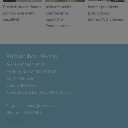
Pastāsti savas domas
Alūksnē notiks
Iznācis jaunākais
par Kopienu svētku
orientēšanās
pašvaldības
iniciatīvu!
apmācība
informatīvā izdevum...
Zemessardze...
Pašvaldības rekvizīti
Reģ. Nr.90000018622
PVN reģ. Nr. LV 90000018622
AS „SEB banka”
Kods: UNLALV2X
Konts: LV58 UNLA 0025 0041 3033 5
E – pasts – dome@aluksne.lv
Tālrunis – 64381496
E-adrese