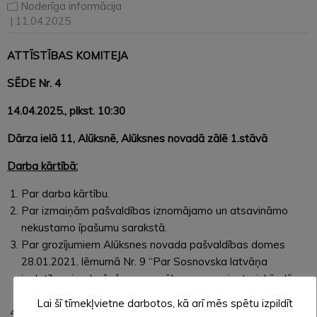
Noderīga informācija
| 11.04.2025
ATTĪSTĪBAS KOMITEJA
SĒDE Nr. 4
14.04.2025.
, plkst. 10:30
Dārza ielā 11, Alūksnē, Alūksnes novadā zālē 1.stāvā
Darba kārtībā:
Par darba kārtību.
Par izmaiņām pašvaldības iznomājamo un atsavināmo
nekustamo īpašumu sarakstā.
Par grozījumiem Alūksnes novada pašvaldības domes
28.01.2021. lēmumā Nr. 9 “Par Sosnovska latvāņa
izplatības ierobežošanas pasākumu organizatoriskā plāna
2021. – 2025. gadam apstiprināšanu”.
Lai šī tīmekļvietne darbotos, kā arī mēs spētu izpildīt
Par Alūksnes novada pašvaldības mežu