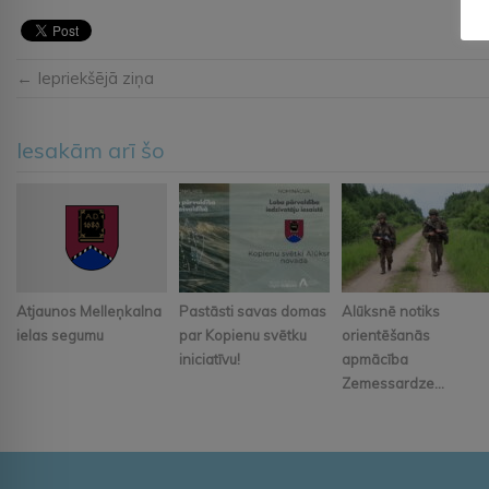
← Iepriekšējā ziņa
Iesakām arī šo
Atjaunos Melleņkalna
Pastāsti savas domas
Alūksnē notiks
ielas segumu
par Kopienu svētku
orientēšanās
iniciatīvu!
apmācība
Zemessardze...