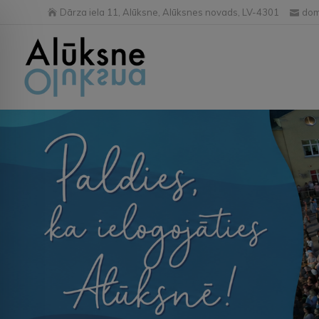
Dārza iela 11, Alūksne, Alūksnes novads, LV-4301
dom