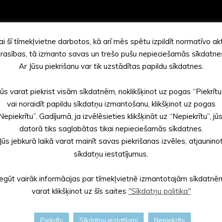
ai šī tīmekļvietne darbotos, kā arī mēs spētu izpildīt normatīvo ak
rasības, tā izmanto savas un trešo pušu nepieciešamās sīkdatne
Ar Jūsu piekrišanu var tik uzstādītas papildu sīkdatnes.
Jūs varat piekrist visām sīkdatnēm, noklikšķinot uz pogas “Piekrītu
vai noraidīt papildu sīkdatņu izmantošanu, klikšķinot uz pogas
Nepiekrītu”. Gadījumā, ja izvēlēsieties klikšķināt uz “Nepiekrītu”, jū
datorā tiks saglabātas tikai nepieciešamās sīkdatnes.
Jūs jebkurā laikā varat mainīt savas piekrišanas izvēles, atjaunino
sīkdatņu iestatījumus.
Iegūt vairāk informācijas par tīmekļvietnē izmantotajām sīkdatnē
varat klikšķinot uz šīs saites
"Sīkdatņu politika"
Piekrītu
Sīkdatņu iestatījumi
Nepiekrītu