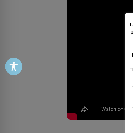
L
p
“