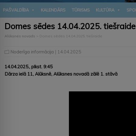
PAŠVALDĪBA
KALENDĀRS
TŪRISMS
KULTŪRA
SPO
Domes sēdes 14.04.2025. tiešraide
Alūksnes novads
>
Domes sēdes 14.04.2025. tiešraide
Noderīga informācija
| 14.04.2025
14.04.2025., plkst. 9:45
Dārza ielā 11, Alūksnē, Alūksnes novadā zālē 1. stāvā