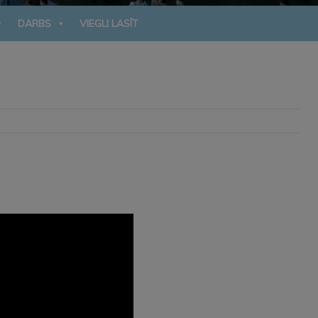
DARBS
VIEGLI LASĪT