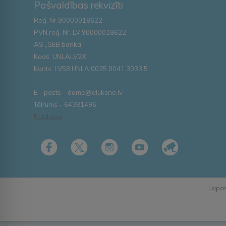
Pašvaldības rekvizīti
Reģ. Nr.90000018622
PVN reģ. Nr. LV 90000018622
AS „SEB banka”
Kods: UNLALV2X
Konts: LV58 UNLA 0025 0041 3033 5
E – pasts – dome@aluksne.lv
Tālrunis – 64381496
E-adrese
Lapas