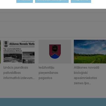
Iznācis jaunākais
Iedzīvotāju
Alūksnes novadā
pašvaldības
pieņemšanas
bioloģiski
informatīvā izdevum...
pagastos
apsaimniekotas
zemes īpa...