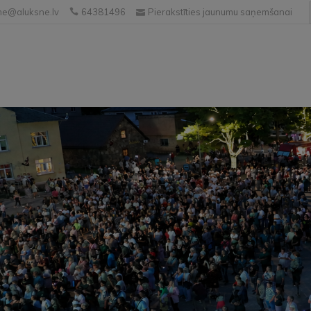
e@aluksne.lv
64381496
Pierakstīties jaunumu saņemšanai