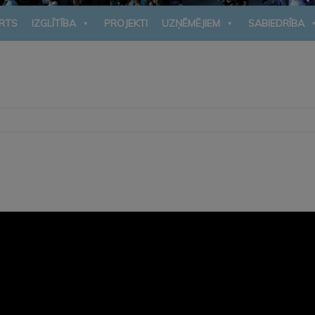
RTS
IZGLĪTĪBA
PROJEKTI
UZŅĒMĒJIEM
SABIEDRĪBA