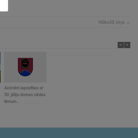
Nākošā ziņa →
<
>
Aicinām iepazīties ar
30. jūlija domes sēdes
lēmum...