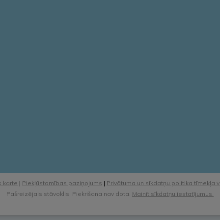
 karte
|
Piekļūstamības paziņojums
|
Privātuma un sīkdatņu politika tīmekļa 
Pašreizējais stāvoklis: Piekrišana nav dota.
Mainīt sīkdatņu iestatījumus.