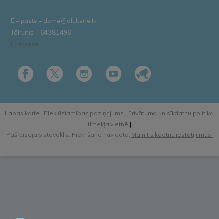
E – pasts – dome@aluksne.lv
Tālrunis – 64381496
E-adrese
Lapas karte
|
Piekļūstamības paziņojums
|
Privātuma un sīkdatņu politika
tīmekļa vietnē
|
Pašreizējais stāvoklis: Piekrišana nav dota.
Mainīt sīkdatņu iestatījumus.