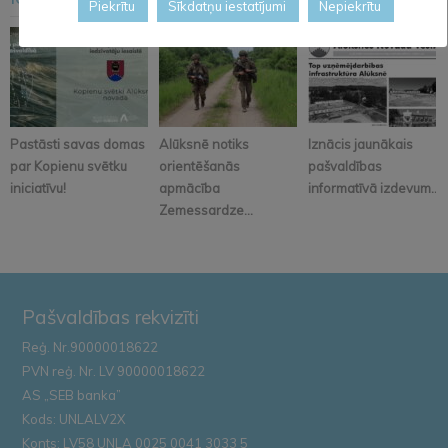
<
>
Piekrītu
Sīkdatņu iestatījumi
Nepiekrītu
Pastāsti savas domas
Alūksnē notiks
Iznācis jaunākais
par Kopienu svētku
orientēšanās
pašvaldības
iniciatīvu!
apmācība
informatīvā izdevum...
Zemessardze...
Pašvaldības rekvizīti
Reģ. Nr.90000018622
PVN reģ. Nr. LV 90000018622
AS „SEB banka”
Kods: UNLALV2X
Konts: LV58 UNLA 0025 0041 3033 5