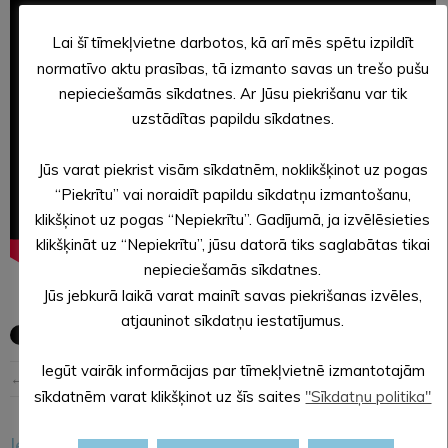
Lai šī tīmekļvietne darbotos, kā arī mēs spētu izpildīt
normatīvo aktu prasības, tā izmanto savas un trešo pušu
nepieciešamās sīkdatnes. Ar Jūsu piekrišanu var tik
uzstādītas papildu sīkdatnes.
Jūs varat piekrist visām sīkdatnēm, noklikšķinot uz pogas
“Piekrītu” vai noraidīt papildu sīkdatņu izmantošanu,
klikšķinot uz pogas “Nepiekrītu”. Gadījumā, ja izvēlēsieties
klikšķināt uz “Nepiekrītu”, jūsu datorā tiks saglabātas tikai
nepieciešamās sīkdatnes.
Jūs jebkurā laikā varat mainīt savas piekrišanas izvēles,
atjauninot sīkdatņu iestatījumus.
Iegūt vairāk informācijas par tīmekļvietnē izmantotajām
← Iepriekšējā ziņa
Nākošā ziņa →
sīkdatnēm varat klikšķinot uz šīs saites
"Sīkdatņu politika"
Iesakām arī šo