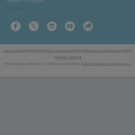
Tālrunis – 64381496
E-adrese
Lapas karte
|
Piekļūstamības paziņojums
|
Privātuma un sīkdatņu politika
tīmekļa vietnē
|
Pašreizējais stāvoklis: Piekrišana nav dota.
Mainīt sīkdatņu iestatījumus.