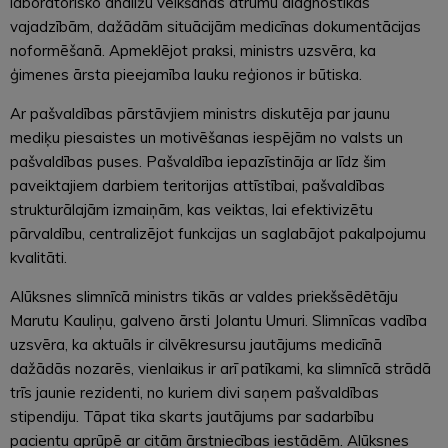
laboratorisko analīžu veikšanas ātrumu diagnostikas
vajadzībām, dažādām situācijām medicīnas dokumentācijas
noformēšanā. Apmeklējot praksi, ministrs uzsvēra, ka
ģimenes ārsta pieejamība lauku reģionos ir būtiska.
Ar pašvaldības pārstāvjiem ministrs diskutēja par jaunu
mediķu piesaistes un motivēšanas iespējām no valsts un
pašvaldības puses. Pašvaldība iepazīstināja ar līdz šim
paveiktajiem darbiem teritorijas attīstībai, pašvaldības
strukturālajām izmaiņām, kas veiktas, lai efektivizētu
pārvaldību, centralizējot funkcijas un saglabājot pakalpojumu
kvalitāti.
Alūksnes slimnīcā ministrs tikās ar valdes priekšsēdētāju
Marutu Kauliņu, galveno ārsti Jolantu Umuri. Slimnīcas vadība
uzsvēra, ka aktuāls ir cilvēkresursu jautājums medicīnā
dažādās nozarēs, vienlaikus ir arī patīkami, ka slimnīcā strādā
trīs jaunie rezidenti, no kuriem divi saņem pašvaldības
stipendiju. Tāpat tika skarts jautājums par sadarbību
pacientu aprūpē ar citām ārstniecības iestādēm. Alūksnes