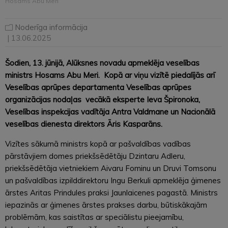
Hosams Abu Meri
Noderīga informācija
| 13.06.2025
Šodien, 13. jūnijā, Alūksnes novadu apmeklēja veselības
ministrs Hosams Abu Meri. Kopā ar viņu vizītē piedalījās arī
Veselības aprūpes departamenta Veselības aprūpes
organizācijas nodaļas vecākā eksperte Ieva Špironoka,
Veselības inspekcijas vadītāja Antra Valdmane un Nacionālā
veselības dienesta direktors Āris Kasparāns.
Vizītes sākumā ministrs kopā ar pašvaldības vadības
pārstāvjiem domes priekšsēdētāju Dzintaru Adleru,
priekšsēdētāja vietniekiem Aivaru Fominu un Druvi Tomsonu
un pašvaldības izpilddirektoru Ingu Berkuli apmeklēja ģimenes
ārstes Aritas Prindules praksi Jaunlaicenes pagastā. Ministrs
iepazinās ar ģimenes ārstes prakses darbu, būtiskākajām
problēmām, kas saistītas ar speciālistu pieejamību,