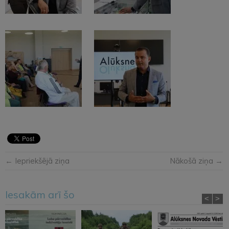
← Iepriekšējā ziņa
Nākošā ziņa →
Iesakām arī šo
<
>