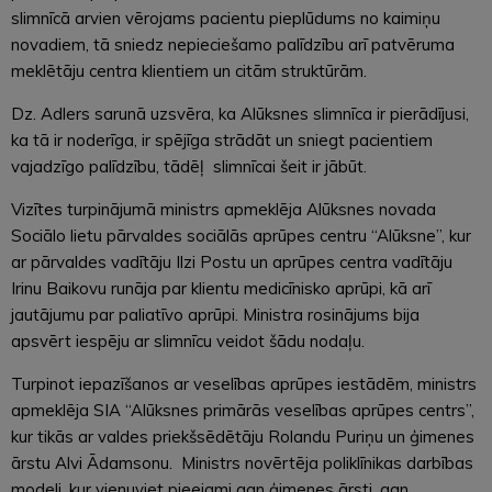
slimnīcā arvien vērojams pacientu pieplūdums no kaimiņu
novadiem, tā sniedz nepieciešamo palīdzību arī patvēruma
meklētāju centra klientiem un citām struktūrām.
Dz. Adlers sarunā uzsvēra, ka Alūksnes slimnīca ir pierādījusi,
ka tā ir noderīga, ir spējīga strādāt un sniegt pacientiem
vajadzīgo palīdzību, tādēļ slimnīcai šeit ir jābūt.
Vizītes turpinājumā ministrs apmeklēja Alūksnes novada
Sociālo lietu pārvaldes sociālās aprūpes centru “Alūksne”, kur
ar pārvaldes vadītāju Ilzi Postu un aprūpes centra vadītāju
Irinu Baikovu runāja par klientu medicīnisko aprūpi, kā arī
jautājumu par paliatīvo aprūpi. Ministra rosinājums bija
apsvērt iespēju ar slimnīcu veidot šādu nodaļu.
Turpinot iepazīšanos ar veselības aprūpes iestādēm, ministrs
apmeklēja SIA “Alūksnes primārās veselības aprūpes centrs”,
kur tikās ar valdes priekšsēdētāju Rolandu Puriņu un ģimenes
ārstu Alvi Ādamsonu. Ministrs novērtēja poliklīnikas darbības
modeli, kur vienuviet pieejami gan ģimenes ārsti, gan