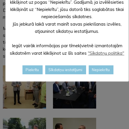
klikšķinot uz pogas “Nepiekrītu”. Gadījumā, ja izvēlēsieties
paplašināšanu bērniem ar autiskā spektra traucējumiem.
klikšķināt uz “Nepiekrītu”, jūsu datorā tiks saglabātas tikai
Diskutēja par speciālistu piesaisti reģioniem un pierobežai,
nepieciešamās sīkdatnes.
medicīnas iestāžu tīkla sakārtošanu un sadarbības modeli.
Jūs jebkurā laikā varat mainīt savas piekrišanas izvēles,
Ministrs sanākušajiem alūksniešiem sacīja, ka Alūksnē ir laba
atjauninot sīkdatņu iestatījumus.
slimnīca. Viņaprāt svarīgi ir sakārtot medicīnas iestāžu tīklu
tā, lai būtu gan pieejamība, gan kvalitāte. Tādām slimnīcām
Iegūt vairāk informācijas par tīmekļvietnē izmantotajām
kā Alūksnē jāpaliek pašvaldību pārziņā, bet reģionālām
sīkdatnēm varat klikšķinot uz šīs saites
"Sīkdatņu politika"
slimnīcām jābūt valsts pakļautībā.
Piekrītu
Sīkdatņu iestatījumi
Nepiekrītu