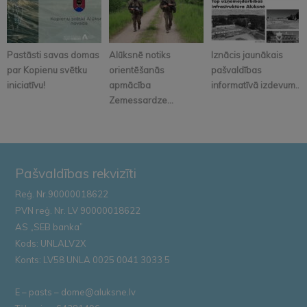
Pastāsti savas domas
Alūksnē notiks
Iznācis jaunākais
par Kopienu svētku
orientēšanās
pašvaldības
iniciatīvu!
apmācība
informatīvā izdevum...
Zemessardze...
Pašvaldības rekvizīti
Reģ. Nr.90000018622
PVN reģ. Nr. LV 90000018622
AS „SEB banka”
Kods: UNLALV2X
Konts: LV58 UNLA 0025 0041 3033 5
E – pasts – dome@aluksne.lv