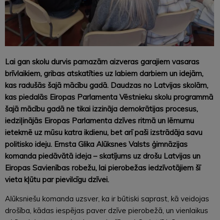
Lai gan skolu durvis pamazām aizveras garajiem vasaras
brīvlaikiem, gribas atskatīties uz labiem darbiem un idejām,
kas radušās šajā mācību gadā. Daudzas no Latvijas skolām,
kas piedalās Eiropas Parlamenta Vēstnieku skolu programmā
šajā mācību gadā ne tikai izzināja demokrātijas procesus,
iedziļinājās Eiropas Parlamenta dzīves ritmā un lēmumu
ietekmē uz mūsu katra ikdienu, bet arī paši izstrādāja savu
politisko ideju. Ernsta Glika Alūksnes Valsts ģimnāzijas
komanda piedāvātā ideja – skatījums uz drošu Latvijas un
Eiropas Savienības robežu, lai pierobežas iedzīvotājiem šī
vieta kļūtu par pievilcīgu dzīvei.
Alūksniešu komanda uzsver, ka ir būtiski saprast, kā veidojas
drošība, kādas iespējas paver dzīve pierobežā, un vienlaikus