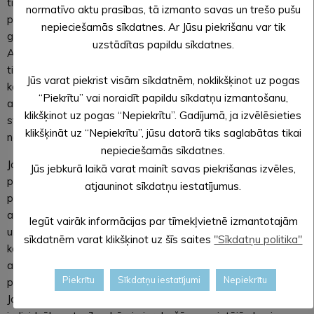
tika atzīta par vienu no labākajiem projektiem un tiks
normatīvo aktu prasības, tā izmanto savas un trešo pušu
prezentēta 20. jūnijā Cēsīs, uz sarunu festivālā “Lampa”
nepieciešamās sīkdatnes. Ar Jūsu piekrišanu var tik
galvenās skatuves “Dots”. Anete Koemeģe, Ernsta Glika
uzstādītas papildu sīkdatnes.
Alūksnes Valsts ģimnāzijas skolniece: “Mums bija svarīgi ne
tikai mācīties par politiku, bet arī pašiem domāt un ierosināt,
Jūs varat piekrist visām sīkdatnēm, noklikšķinot uz pogas
kā uzlabot dzīvi savā novadā. Mēs sapratām, cik nozīmīgi būt
“Piekrītu” vai noraidīt papildu sīkdatņu izmantošanu,
aktīviem un iesaistīties savas kopienas attīstībā, jo mums ir
klikšķinot uz pogas “Nepiekrītu”. Gadījumā, ja izvēlēsieties
svarīgi dzīvot un pēc studijām atgriezties drošā, darbīgā
klikšķināt uz “Nepiekrītu”, jūsu datorā tiks saglabātas tikai
novadā, kas ir Eiropas Savienības austrumu robežas tuvumā.”
nepieciešamās sīkdatnes.
Jauniešu piedāvātais skatījums situācijas risināšanai aptver
Jūs jebkurā laikā varat mainīt savas piekrišanas izvēles,
pierobežas novadu stiprināšanu finansiāli, civilās aizsardzības
atjauninot sīkdatņu iestatījumus.
pamatu un rīcību ārkārtas situācijās apguvi skolās un
augstskolās, sadarbības pilnveidi starp skolām, augstskolām
Iegūt vairāk informācijas par tīmekļvietnē izmantotajām
un Nacionālajiem bruņotajiem spēkiem. Tāpat jaunieši domā,
sīkdatnēm varat klikšķinot uz šīs saites
"Sīkdatņu politika"
ka būtiski skaidri parādīt, ka pierobeža nav pamesta vai
aizmirsta – šeit ir valsts atbalsts. Būtu jāveicina jaunu cilvēku
Piekrītu
Sīkdatņu iestatījumi
Nepiekrītu
piesaiste ar pierobežas stipendijām, nodrošinot dzīvesvietu.
Jauniešu idejas ir praktiskas un daudzskaitlīgas – skarot gan