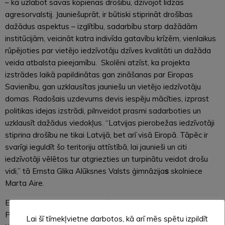
– kā uzlabot savas kopienas drošību, dzīvojot līdzās
agresorvalstij. Jauniešuprāt, ir būtiski stiprināt drošības
dažādus aspektus – izglītību, sadarbību starp dažādām
institūcijām, veicināt katra indivīda gatavību krīzēm, vienlaikus
rūpējoties par vietējo iedzīvotāju dzīves kvalitāti un dažāda
veida atbalsta pieejamību. Skolēni atzīst, ka projekta
izstrādes laikā papildinātas gan zināšanas par Eiropas
Savienību, gan uzklausītas jauniešu un vietējo iedzīvotāju
domas. Radošais uzdevums devis iespēju mācīties, izprast
politikas idejas izstrādi, pilnveidot prasmi sadarboties un
uzklausīt dažādus viedokļus. “Latvijas pierobežas iedzīvotāji
stiprina drošību ne tikai Latvijā, bet arī visā Eiropā. Tāpēc ir
svarīgi ieguldīt šo teritoriju attīstībā, lai jaunieši un citi
iedzīvotāji vēlētos tur atgriezties un turpinātu veidot drošu
vidi,” tā Ernsta Glika Alūksnes Valsts ģimnāzija
s
skolniece
Marta Aire.
Ernsta Glika Alūksnes Valsts ģimnāzija ir viena no Eiropas
Parlamenta Vēstnieku skolām un komandas politiskā ideja
Lai šī tīmekļvietne darbotos, kā arī mēs spētu izpildīt