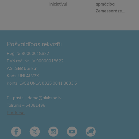
iniciatīvu!
apmācība
Zemessardze...
Pašvaldības rekvizīti
Reģ. Nr.90000018622
PVN reģ. Nr. LV 90000018622
AS „SEB banka”
Kods: UNLALV2X
Konts: LV58 UNLA 0025 0041 3033 5
E – pasts – dome@aluksne.lv
Tālrunis – 64381496
E-adrese