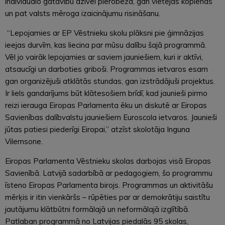
individuālo gatavību dzīvei pierobežā, gan vietējās kopienas
un pat valsts mēroga izaicinājumu risināšanu.
“Lepojamies ar EP Vēstnieku skolu plāksni pie ģimnāzijas
ieejas durvīm, kas liecina par mūsu dalību šajā programmā.
Vēl jo vairāk lepojamies ar saviem jauniešiem, kuri ir aktīvi,
atsaucīgi un darboties griboši. Programmas ietvaros esam
gan organizējuši atklātās stundas, gan izstrādājuši projektus.
Ir liels gandarījums būt klātesošiem brīdī, kad jaunieši pirmo
reizi ierauga Eiropas Parlamenta ēku un diskutē ar Eiropas
Savienības dalībvalstu jauniešiem Euroscola ietvaros. Jaunieši
jūtas patiesi piederīgi Eiropai,” atzīst skolotāja Inguna
Vilemsone.
Eiropas Parlamenta Vēstnieku skolas darbojas visā Eiropas
Savienībā. Latvijā sadarbībā ar pedagogiem, šo programmu
īsteno Eiropas Parlamenta birojs. Programmas un aktivitāšu
mērķis ir itin vienkāršs – rūpēties par ar demokrātiju saistītu
jautājumu klātbūtni formālajā un neformālajā izglītībā.
Patlaban programmā no Latvijas piedalās 95 skolas,