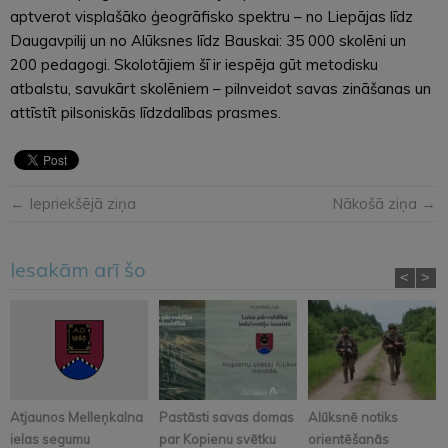
aptverot visplašāko ģeogrāfisko spektru – no Liepājas līdz
Daugavpilij un no Alūksnes līdz Bauskai: 35 000 skolēni un
200 pedagogi. Skolotājiem šī ir iespēja gūt metodisku
atbalstu, savukārt skolēniem – pilnveidot savas zināšanas un
attīstīt pilsoniskās līdzdalības prasmes.
← Iepriekšējā ziņa
Nākošā ziņa →
Iesakām arī šo
<
>
Atjaunos Melleņkalna
Pastāsti savas domas
Alūksnē notiks
ielas segumu
par Kopienu svētku
orientēšanās