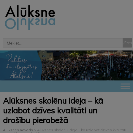
Alūksnes skolēnu ideja – kā
uzlabot dzīves kvalitāti un
drošību pierobežā
Alūksnes novads
>
Alūksnes skolēnu ideja – kā uzlabot dzīves kvalitāti