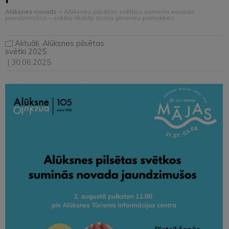
Alūksnes novads
>
Alūksnes pilsētas svētkos suminās novada
jaundzimušos – svētku rīkotāji aicina ģimenes pieteikties
Aktuāli
,
Alūksnes pilsētas
svētki 2025
| 30.06.2025