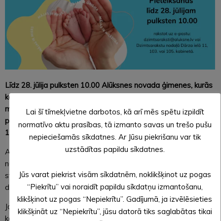
Līdz 28. jūlija pulksten 10.00 Alūksnes novada ģimenes, kurās
kopš aizvadītajiem Alūksnes pilsētas svētkiem piedzimis
mazulis, aicinātas pieteikties jaundzimušo sumināšanas
Lai šī tīmekļvietne darbotos, kā arī mēs spētu izpildīt
pasākumam, kas notiks svētku laikā 2. augustā pulksten
normatīvo aktu prasības, tā izmanto savas un trešo pušu
11.00 pie Alūksnes Tūrisma informācijas centra.
nepieciešamās sīkdatnes. Ar Jūsu piekrišanu var tik
uzstādītas papildu sīkdatnes.
Alūksnes novada jaundzimušo sumināšana pilsētas svētkos
nu jau vairākus gadus ir kļuvusi par tradīciju. Šim pasākumam
Jūs varat piekrist visām sīkdatnēm, noklikšķinot uz pogas
svētku rīkotāji aicina pieteikt Alūksnes novada teritorijā
“Piekrītu” vai noraidīt papildu sīkdatņu izmantošanu,
deklarētos mazuļus, kas dzimuši kopš 2024. gada 28. jūlijam.
klikšķinot uz pogas “Nepiekrītu”. Gadījumā, ja izvēlēsieties
Jaundzimušo novada mazuļu vecāki, kuri vēlas un ir ar mieru,
klikšķināt uz “Nepiekrītu”, jūsu datorā tiks saglabātas tikai
ka viņu mazuli sumina šajā pasākumā, aicināti pieteikties