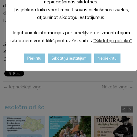
nepieciešamās sīkdatnes.
dalībai līdz 28. jūlijam, rakstot uz e-pastu:
Jūs jebkurā laikā varat mainīt savas piekrišanas izvēles,
dzimtsaraksti@aluksne.lv
vai personīgi Dzimtsarakstu nodaļā
atjauninot sīkdatņu iestatījumus.
Dārza ielā 11, Alūksnē, 103. vai 105. kabinetā.
Iegūt vairāk informācijas par tīmekļvietnē izmantotajām
sīkdatnēm varat klikšķinot uz šīs saites
"Sīkdatņu politika"
SAGATAVOJA: Lāsma ĒVELE,
Alūksnes novada pašvaldības
Piekrītu
Sīkdatņu iestatījumi
Nepiekrītu
Centrālās administrācijas sabiedrisko attiecību speciāliste
← Iepriekšējā ziņa
Nākošā ziņa →
Iesakām arī šo
<
>