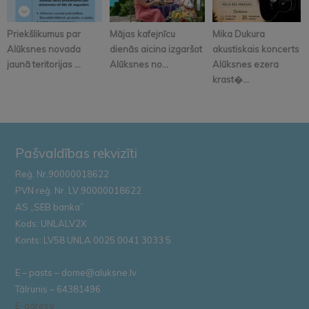
Priekšlikumus par
Mājas kafejnīcu
Mika Dukura
Alūksnes novada
dienās aicina izgaršot
akustiskais koncerts
jaunā teritorijas ...
Alūksnes no...
Alūksnes ezera
krast�...
Pašvaldības rekvizīti
Reģ. Nr.90000018622
PVN reģ. Nr. LV 90000018622
AS „SEB banka”
Kods: UNLALV2X
Konts: LV58 UNLA 0025 0041 3033 5
E – pasts – dome@aluksne.lv
Tālrunis – 64381496
E-adrese