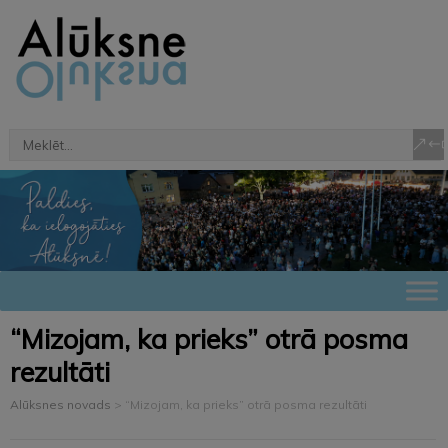
“Mizojam, ka prieks” otrā posma
rezultāti
Alūksnes novads
>
“Mizojam, ka prieks” otrā posma rezultāti