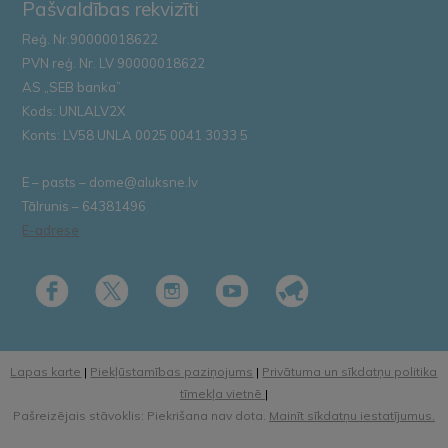
Pašvaldības rekvizīti
Reģ. Nr.90000018622
PVN reģ. Nr. LV 90000018622
AS „SEB banka”
Kods: UNLALV2X
Konts: LV58 UNLA 0025 0041 3033 5
E – pasts – dome@aluksne.lv
Tālrunis – 64381496
E-adrese
Lapas karte
|
Piekļūstamības paziņojums
|
Privātuma un sīkdatņu politika
tīmekļa vietnē
|
Pašreizējais stāvoklis: Piekrišana nav dota.
Mainīt sīkdatņu iestatījumus.