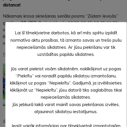
distance!
Nākamais krosa skriešanas seriāla posms “Zūdam Ieviņās”
gaidāms
26. jūlijā.
Reģistrēšanās 10.00-10.45, 10.45-11.00
sacensību atklāšana un starta vingrošana dalībniekiem un
Lai šī tīmekļvietne darbotos, kā arī mēs spētu izpildīt
līdzjutējiem, starts pulksten 11.00 Oļega Ivanova
normatīvo aktu prasības, tā izmanto savas un trešo pušu
nekustamajā īpašumā “Ieviņas”.
nepieciešamās sīkdatnes. Ar Jūsu piekrišanu var tik
REZULTĀTI
uzstādītas papildu sīkdatnes.
Jūs varat piekrist visām sīkdatnēm, noklikšķinot uz pogas
“Piekrītu” vai noraidīt papildu sīkdatņu izmantošanu,
klikšķinot uz pogas “Nepiekrītu”. Gadījumā, ja izvēlēsieties
klikšķināt uz “Nepiekrītu”, jūsu datorā tiks saglabātas tikai
nepieciešamās sīkdatnes.
Jūs jebkurā laikā varat mainīt savas piekrišanas izvēles,
atjauninot sīkdatņu iestatījumus.
Sigita Mūrniece
Iegūt vairāk informācijas par tīmekļvietnē izmantotajām