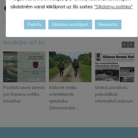
sīkdatnēm varat klikšķinot uz šīs saites
"Sīkdatņu politika"
← Iepriekšējā ziņa
Nākošā ziņa →
Piekrītu
Sīkdatņu iestatījumi
Nepiekrītu
Iesakām arī šo
<
>
Pastāsti savas domas
Alūksnē notiks
Iznācis jaunākais
par Kopienu svētku
orientēšanās
pašvaldības
iniciatīvu!
apmācība
informatīvā izdevum...
Zemessardze...