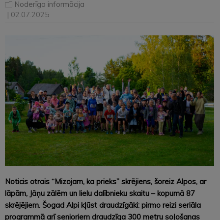
Noderīga informācija
| 02.07.2025
Noticis otrais “Mizojam, ka prieks” skrējiens, šoreiz Alpos, ar
lāpām, Jāņu zālēm un lielu dalībnieku skaitu – kopumā 87
skrējējiem. Šogad Alpi kļūst draudzīgāki: pirmo reizi seriāla
programmā arī senioriem draudzīga 300 metru soļošanas