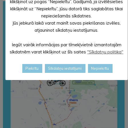
klikšķinot uz pogas “Nepiekrītu”. Gadījumā, ja izvēlēsieties
klikšķināt uz “Nepiekrītu”, jūsu datorā tiks saglabātas tikai
nepieciešamās sīkdatnes.
Jūs jebkurā laikā varat mainīt savas piekrišanas izvēles,
atjauninot sīkdatņu iestatījumus.
Iegūt vairāk informācijas par tīmekļvietnē izmantotajām
sīkdatnēm varat klikšķinot uz šīs saites
"Sīkdatņu politika"
Piekrītu
Sīkdatņu iestatījumi
Nepiekrītu