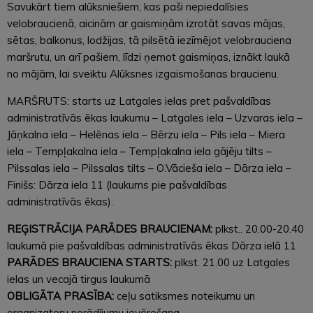
Savukārt tiem alūksniešiem, kas paši nepiedalīsies
velobraucienā, aicinām ar gaismiņām izrotāt savas mājas,
sētas, balkonus, lodžijas, tā pilsētā iezīmējot velobrauciena
maršrutu, un arī pašiem, līdzi ņemot gaismiņas, iznākt laukā
no mājām, lai sveiktu Alūksnes izgaismošanas braucienu.
MARŠRUTS: starts uz Latgales ielas pret pašvaldības
administratīvās ēkas laukumu – Latgales iela – Uzvaras iela –
Jāņkalna iela – Helēnas iela – Bērzu iela – Pils iela – Miera
iela – Tempļakalna iela – Tempļakalna iela gājēju tilts –
Pilssalas iela – Pilssalas tilts – O.Vācieša iela – Dārza iela –
Finišs: Dārza iela 11 (laukums pie pašvaldības
administratīvās ēkas).
REĢISTRĀCIJA PARĀDES BRAUCIENAM:
plkst.. 20.00-20.40
laukumā pie pašvaldības administratīvās ēkas Dārza ielā 11
PARĀDES BRAUCIENA STARTS:
plkst. 21.00 uz Latgales
ielas un vecajā tirgus laukumā
OBLIGĀTA PRASĪBA:
ceļu satiksmes noteikumu un
organizatoru norādījumu ievērošana