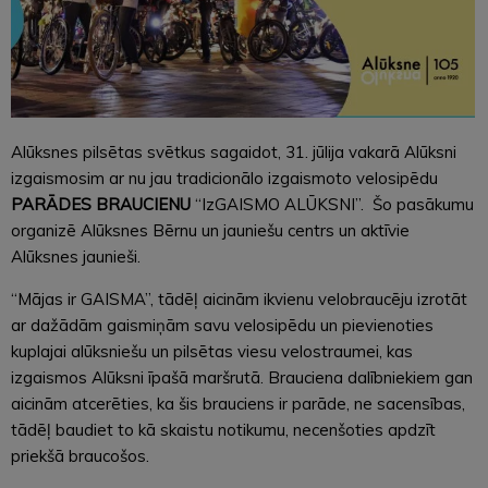
Alūksnes pilsētas svētkus sagaidot, 31. jūlija vakarā Alūksni
izgaismosim ar nu jau tradicionālo izgaismoto velosipēdu
PARĀDES BRAUCIENU
“IzGAISMO ALŪKSNI”. Šo pasākumu
organizē Alūksnes Bērnu un jauniešu centrs un aktīvie
Alūksnes jaunieši.
“Mājas ir GAISMA”, tādēļ aicinām ikvienu velobraucēju izrotāt
ar dažādām gaismiņām savu velosipēdu un pievienoties
kuplajai alūksniešu un pilsētas viesu velostraumei, kas
izgaismos Alūksni īpašā maršrutā. Brauciena dalībniekiem gan
aicinām atcerēties, ka šis brauciens ir parāde, ne sacensības,
tādēļ baudiet to kā skaistu notikumu, necenšoties apdzīt
priekšā braucošos.