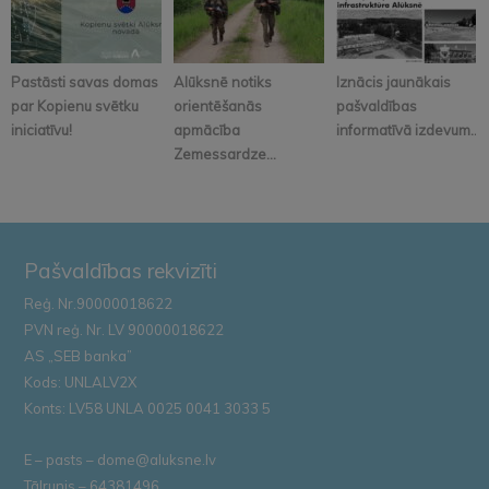
Pastāsti savas domas
Alūksnē notiks
Iznācis jaunākais
par Kopienu svētku
orientēšanās
pašvaldības
iniciatīvu!
apmācība
informatīvā izdevum...
Zemessardze...
Pašvaldības rekvizīti
Reģ. Nr.90000018622
PVN reģ. Nr. LV 90000018622
AS „SEB banka”
Kods: UNLALV2X
Konts: LV58 UNLA 0025 0041 3033 5
E – pasts – dome@aluksne.lv
Tālrunis – 64381496