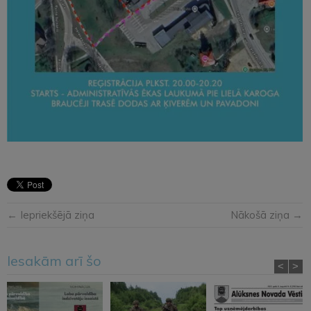
← Iepriekšējā ziņa
Nākošā ziņa →
Iesakām arī šo
<
>