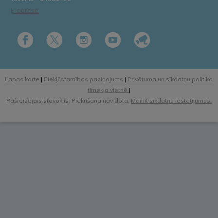
E-adrese
Lapas karte
|
Piekļūstamības paziņojums
|
Privātuma un sīkdatņu politika
tīmekļa vietnē
|
Pašreizējais stāvoklis: Piekrišana nav dota.
Mainīt sīkdatņu iestatījumus.