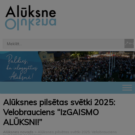
Alūksnes pilsētas svētki 2025:
Velobrauciens “IzGAISMO
ALŪKSNI!”
Alūksnes novads
>
Alūksnes pilsētas svētki 2025: Velobrauciens