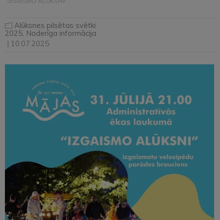
“IzGAISMO ALŪKSNI!”
Alūksnes pilsētas svētki
2025
,
Noderīga informācija
| 10.07.2025