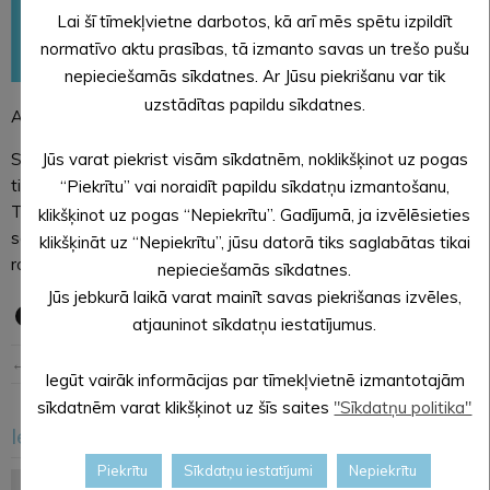
Lai šī tīmekļvietne darbotos, kā arī mēs spētu izpildīt
normatīvo aktu prasības, tā izmanto savas un trešo pušu
nepieciešamās sīkdatnes. Ar Jūsu piekrišanu var tik
uzstādītas papildu sīkdatnes.
Alūksnes pilsētas svētki 2025 #Alūksnei105
Jūs varat piekrist visām sīkdatnēm, noklikšķinot uz pogas
Sestdiena, 2. augusts, iesāksies ar mājražotāju un amatnieku
tirdziņu pie Alūksnes Jaunās pils.
“Piekrītu” vai noraidīt papildu sīkdatņu izmantošanu,
Tirdziņam pieteikušies vairāk nekā 100 tirgotāji, kas būs
klikšķinot uz pogas “Nepiekrītu”. Gadījumā, ja izvēlēsieties
sarūpējuši gan dažādu cienastu svētku galdam, gan
klikšķināt uz “Nepiekrītu”, jūsu datorā tiks saglabātas tikai
rokdarbus un amatniecības izstrādājumus.
nepieciešamās sīkdatnes.
Jūs jebkurā laikā varat mainīt savas piekrišanas izvēles,
atjauninot sīkdatņu iestatījumus.
← Iepriekšējā ziņa
Nākošā ziņa →
Iegūt vairāk informācijas par tīmekļvietnē izmantotajām
sīkdatnēm varat klikšķinot uz šīs saites
"Sīkdatņu politika"
Iesakām arī šo
<
>
Piekrītu
Sīkdatņu iestatījumi
Nepiekrītu