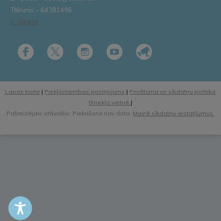
Tālrunis – 64381496
E-adrese
Lapas karte
|
Piekļūstamības paziņojums
|
Privātuma un sīkdatņu politika
tīmekļa vietnē
|
Pašreizējais stāvoklis: Piekrišana nav dota.
Mainīt sīkdatņu iestatījumus.