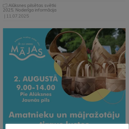
Alūksnes pilsētas svētki
2025
,
Noderīga informācija
| 11.07.2025