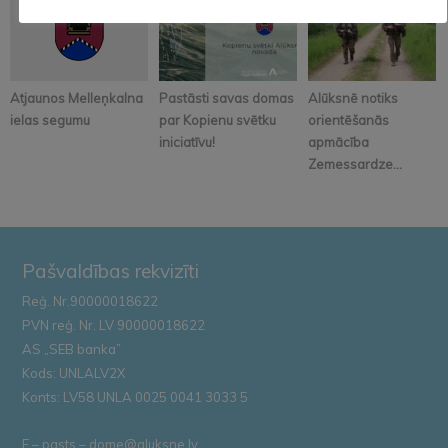
Atjaunos Melleņkalna
Pastāsti savas domas
Alūksnē notiks
ielas segumu
par Kopienu svētku
orientēšanās
iniciatīvu!
apmācība
Zemessardze...
Pašvaldības rekvizīti
Reģ. Nr.90000018622
PVN reģ. Nr. LV 90000018622
AS „SEB banka”
Kods: UNLALV2X
Konts: LV58 UNLA 0025 0041 3033 5
E – pasts – dome@aluksne.lv